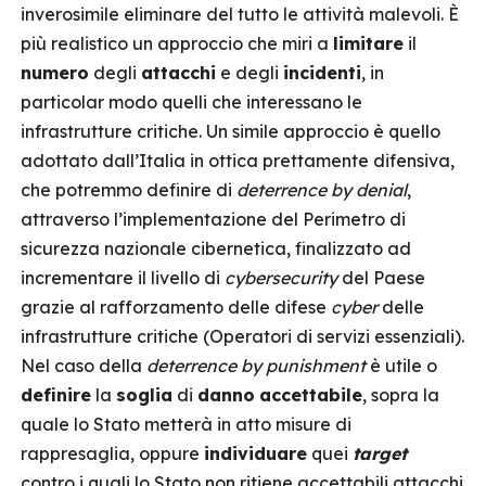
inverosimile eliminare del tutto le attività malevoli. È
più realistico un approccio che miri a
limitare
il
numero
degli
attacchi
e degli
incidenti
, in
particolar modo quelli che interessano le
infrastrutture critiche. Un simile approccio è quello
adottato dall’Italia in ottica prettamente difensiva,
che potremmo definire di
deterrence by denial
,
attraverso l’implementazione del Perimetro di
sicurezza nazionale cibernetica, finalizzato ad
incrementare il livello di
cybersecurity
del Paese
grazie al rafforzamento delle difese
cyber
delle
infrastrutture critiche (Operatori di servizi essenziali).
Nel caso della
deterrence by punishment
è utile o
definire
la
soglia
di
danno
accettabile
, sopra la
quale lo Stato metterà in atto misure di
rappresaglia, oppure
individuare
quei
target
contro i quali lo Stato non ritiene accettabili attacchi