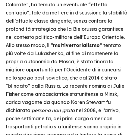
Colorate”, ha temuto un eventuale “effetto
contagio”, tale da mettere in discussione la stabilità
dell’attuale classe dirigente, senza contare la
profondità strategica che la Bielorussa garantisce
nel contesto politico-militare dell’Europa Orientale.
Allo stesso modo, il “
multivettorialismo
” tentato
più volte da Lukashenko, al fine di mantenere la
propria autonomia da Mosca, è stato finora la
migliore opportunità per l’Occidente di incunearsi
nello spazio post-sovietico, che dal 2014 è stato
“blindato” dalla Russia. La recente nomina di Julie
Fisher come ambasciatrice statunitense a Minsk,
carica vagante da quando Karen Stewart fu
dichiarata
persona non grata
nel 2008, e l’arrivo,
poche settimane fa, dei primi cargo americani
trasportanti petrolio statunitense vanno proprio in
questa direzione, provare ad allentare la presa di