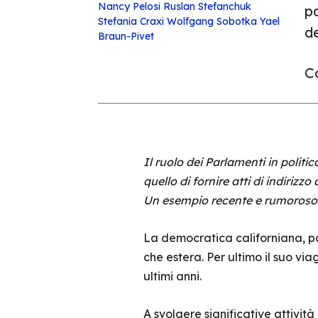
Nancy Pelosi
Ruslan Stefanchuk
p
Stefania Craxi
Wolfgang Sobotka
Yael
d
Braun-Pivet
Co
Il ruolo dei Parlamenti in politi
quello di fornire atti di indiri
Un esempio recente e rumoroso è
La democratica californiana, pol
che estera. Per ultimo il suo viag
ultimi anni.
A svolgere significative attivit