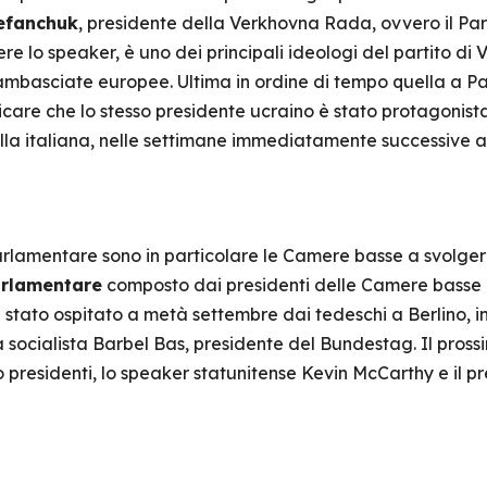
efanchuk
, presidente della Verkhovna Rada, ovvero il 
re lo speaker, è uno dei principali ideologi del partito di 
e ambasciate europee. Ultima in ordine di tempo quella a P
care che lo stesso presidente ucraino è stato protagonista 
la italiana, nelle settimane immediatamente successive all
rlamentare sono in particolare le Camere basse a svolger
rlamentare
composto dai presidenti delle Camere basse 
è stato ospitato a metà settembre dai tedeschi a Berlino, i
 socialista Barbel Bas, presidente del Bundestag. Il pross
presidenti, lo speaker statunitense Kevin McCarthy e il p