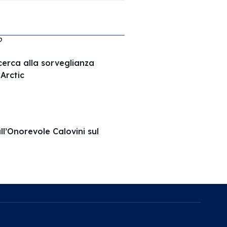
O
ricerca alla sorveglianza
Arctic
ll’Onorevole Calovini sul