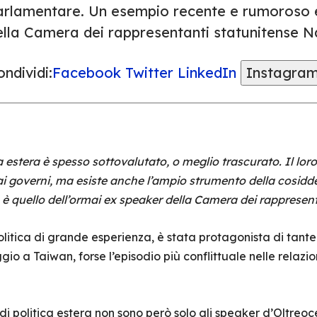
arlamentare. Un esempio recente e rumoroso è
ella Camera dei rappresentanti statunitense N
ndividi:
Facebook
Twitter
LinkedIn
Instagra
ca estera è spesso sottovalutato, o meglio trascurato. Il lo
zzo ai governi, ma esiste anche l’ampio strumento della cosi
 quello dell’ormai ex speaker della Camera dei rappresent
itica di grande esperienza, è stata protagonista di tante in
gio a Taiwan, forse l’episodio più conflittuale nelle relazion
à di politica estera non sono però solo gli speaker d’Oltre