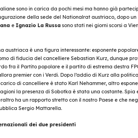
taliane sono in carica da pochi mesi ma hanno già partec
naugurazione della sede del Nationalrat austriaco, dopo un
tana
e
Ignazio La Russa
sono stati nei giorni scorsi a Vie
a austriaca è una figura interessante: esponente popolare,
omo di fiducia del cancelliere Sebastian Kurz, dunque pro
rdo fra il Partito popolare e il partito di estrema destra 
’allora premier con i Verdi. Dopo l’addio di Kurz alla politi
carico di cancelliere è stato Karl Nehammer, altro esponen
agioni la presenza di Sobotka è stata una costante. Spia e
altro ha un rapporto stretto con il nostro Paese e che negl
ubblica Sergio Mattarella.
ernazionali dei due presidenti