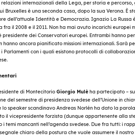
elazioni internazionali della Lega, per storia e percorso,
 lui Bruxelles è una seconda casa, dopo la sua Verona. È s
e dell’attuale Identità e Democrazia. Ignazio La Russa è fr
sa fra il 2008 e il 2011. Non ha mai avuto incarichi europei 
 presidente dei Conservatori europei. Entrambi hanno per
n hanno ancora pianificato missioni internazionali. Sarà p
 Parlamenti con i quali esistono protocolli di collaborazi
ese.
mentari
residente di Montecitorio
Giorgio Mulè
ha partecipato – su
one del semestre di presidenza svedese dell’Unione in ch
tre lo speaker scandinavo Andreas Norlén ha dato la parola 
nto il vicepresidente forzista (dunque appartenente alla s
i temi mancanti nell’agenda svedese. Due fra tutti: i rapp
 segnale chiaro della postura che vuole assumere il nostro Pae