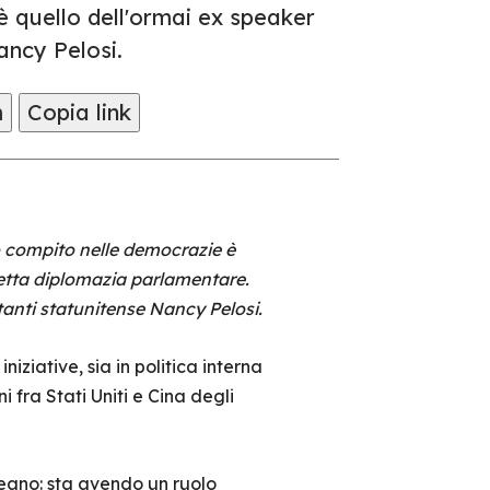
 quello dell'ormai ex speaker
ancy Pelosi.
m
Copia link
ro compito nelle democrazie è
ddetta diplomazia parlamentare.
anti statunitense Nancy Pelosi.
iziative, sia in politica interna
i fra Stati Uniti e Cina degli
oceano: sta avendo un ruolo