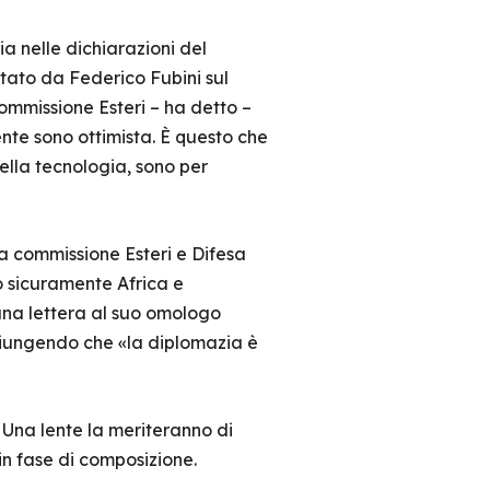
cia nelle dichiarazioni del
istato da Federico Fubini sul
commissione Esteri – ha detto –
te sono ottimista. È questo che
della tecnologia, sono per
la commissione Esteri e Difesa
o sicuramente Africa e
una lettera al suo omologo
ggiungendo che «la diplomazia è
 Una lente la meriteranno di
in fase di composizione.