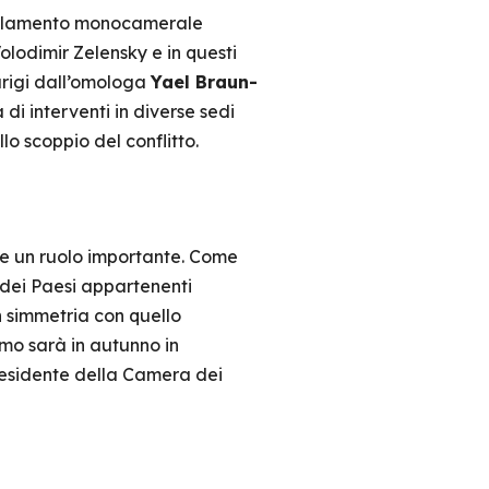
Parlamento monocamerale
Volodimir Zelensky e in questi
arigi dall’omologa
Yael Braun-
di interventi in diverse sedi
o scoppio del conflitto.
e un ruolo importante. Come
dei Paesi appartenenti
n simmetria con quello
imo sarà in autunno in
residente della Camera dei