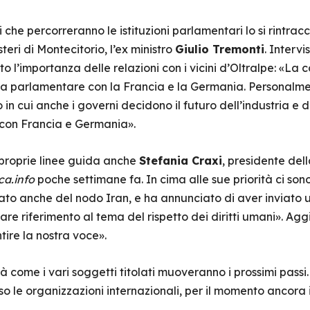
i che percorreranno le istituzioni parlamentari lo si rintrac
eri di Montecitorio, l’ex ministro
Giulio Tremonti
. Interv
o l’importanza delle relazioni con i vicini d’Oltralpe: «La 
ia parlamentare con la Francia e la Germania. Personalmen
in cui anche i governi decidono il futuro dell’industria e 
ti con Francia e Germania».
 proprie linee guida anche
Stefania Craxi
, presidente del
ca.info
poche settimane fa. In cima alle sue priorità ci son
to anche del nodo Iran, e ha annunciato di aver inviato 
are riferimento al tema del rispetto dei diritti umani». A
tire la nostra voce».
 come i vari soggetti titolati muoveranno i prossimi passi.
o le organizzazioni internazionali, per il momento ancora 