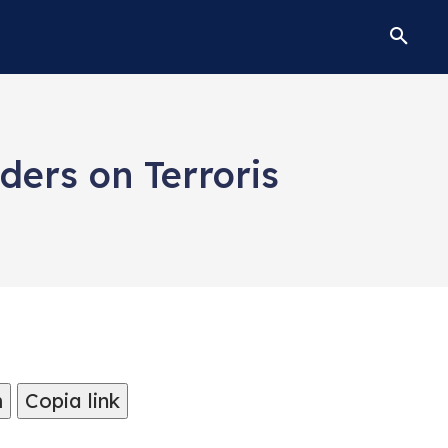
ers on Terroris
m
Copia link