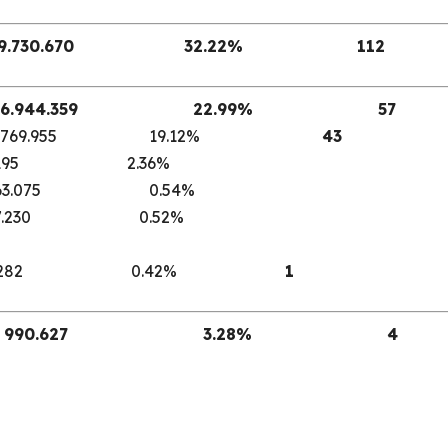
E 9.730.670 32.22%
112
RA 6.944.359 22.99% 57
 5.769.955 19.12%
43
195 2.36%
ME 163.075 0.54%
157.230 0.52%
128.282 0.42%
1
UALI 990.627 3.28% 4