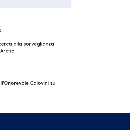
O
ricerca alla sorveglianza
Arctic
ll’Onorevole Calovini sul