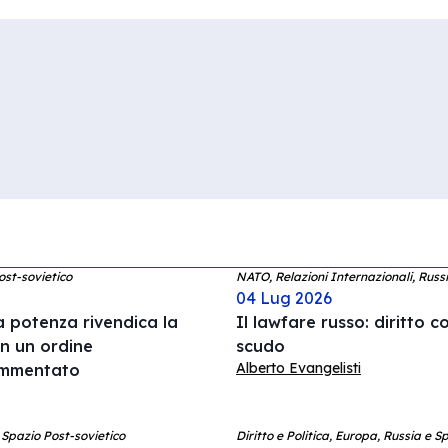
ost-sovietico
NATO, Relazioni Internazionali, Russ
04 Lug 2026
 potenza rivendica la
Il lawfare russo: diritto
in un ordine
scudo
Alberto Evangelisti
rammentato
 Spazio Post-sovietico
Diritto e Politica, Europa, Russia e S