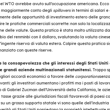
a nel WTO avrebbe avuto sull’occupazione americana. Ecco
e maggiormente conto degli
spillovers
in termini di salari e
amente delle opportunità di investimento estero delle gran
pire le pratiche commerciali scorrette: non solo la localizzaz
e delle valute. Questa pratica è stata molto utilizzata da
io del renminbi con il dollaro, svalutando la valuta cinese
ngente riserva di valuta estera. Colpire questa pratica sign
inanziato con queste riserve.
 la consapevolezza che gli interessi degli Stati Uniti
e grandi aziende multinazionali statunitensi.
Troppo sp
gliori accordi economici a favore delle
corporations
senza
nti: gli investitori aumentano i profitti ma i posti di lavo
io di Gabriel Zucman dell’Università della California, le a
 tasse grazie alle giurisdizioni fiscali favorevoli di paesi c
su un grosso supporto statale vi sono quelle dell’industri
verità gli Stati Uniti possiedono la proprietà intellettuale