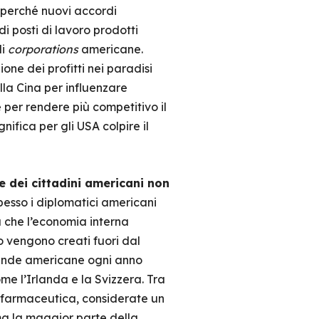
 perché nuovi accordi
 di posti di lavoro prodotti
di
corporations
americane.
ione dei profitti nei paradisi
lla Cina per influenzare
 per rendere più competitivo il
ifica per gli USA colpire il
 e dei cittadini americani non
esso i diplomatici americani
 che l’economia interna
ro vengono creati fuori dal
ziende americane ogni anno
ome l’Irlanda e la Svizzera. Tra
a farmaceutica, considerate un
 ma la maggior parte della