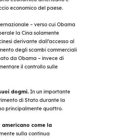
occio economico del paese.
nternazionale – verso cui Obama
iberale la Cina solamente
cinesi derivante dall’accesso al
amento degli scambi commerciali
mato da Obama – invece di
entare il controllo sulle
suoi dogmi.
In un importante
rtimento di Stato durante la
no principalmente quattro.
to americano come la
mente sulla continua