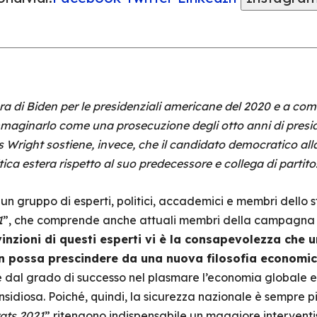
a di Biden per le presidenziali americane del 2020 e a co
immaginarlo come una prosecuzione degli otto anni di pre
as Wright sostiene, invece, che il candidato democratico a
ica estera rispetto al suo predecessore e collega di partito
un gruppo di esperti, politici, accademici e membri dello
1
”, che comprende anche attuali membri della campagna di
vinzioni di questi esperti vi è la consapevolezza che 
n possa prescindere da una nuova filosofia economic
 dal grado di successo nel plasmare l’economia globale e
sidiosa. Poiché, quindi, la sicurezza nazionale è sempre più
ts 2021
” ritengono indispensabile un maggiore interven