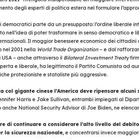
nto degli esperti di politica estera nel formulare l’appr
democratici parte da un presupposto: l’ordine liberale i
ito nell’idea di poter trasformare in senso democratico e l
nternazionali. Il maggior benessere economico dei cittadini 
o nel 2001 nella
World Trade Organization
– e dal rafforz
 USA – anche attraverso il
Bilateral Investment Treaty
fir
erta e liberale, ha legittimato il Partito Comunista ad aum
iche protezioniste e stataliste più aggressive.
a col gigante cinese l’America deve ripensare alcuni 
ennifer Harris e Jake Sullivan, entrambi impiegati al Dipa
 anche National Security Advisor di Joe Biden, ne elenca
e di continuare a considerare l’alto livello del debi
r la sicurezza nazionale
, e concentrarsi invece maggior