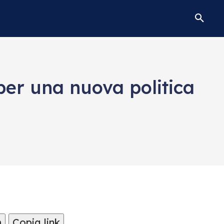
per una nuova politica
m
Copia link