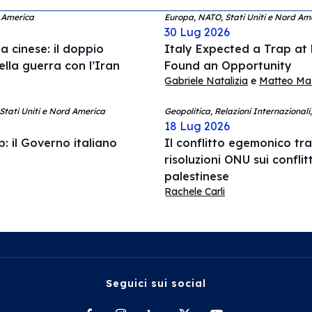
d America
Europa, NATO, Stati Uniti e Nord Am
30 Lug 2026
 cinese: il doppio
Italy Expected a Trap at
ella guerra con l’Iran
Found an Opportunity
Gabriele Natalizia
e
Matteo Mazz
 Stati Uniti e Nord America
Geopolitica, Relazioni Internazionali
18 Lug 2026
: il Governo italiano
Il conflitto egemonico tra 
risoluzioni ONU sui conflit
palestinese
Rachele Carli
Seguici sui social