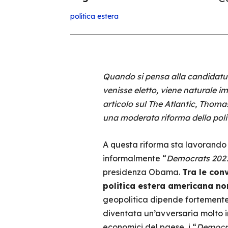
politica estera
Quando si pensa alla candidatur
venisse eletto, viene naturale 
articolo sul The Atlantic, Thom
una moderata riforma della polit
A questa riforma sta lavorando 
informalmente “
Democrats 202
presidenza Obama.
Tra le con
politica estera americana no
geopolitica dipende fortemente
diventata un’avversaria molto in
economici del paese, i “
Democra