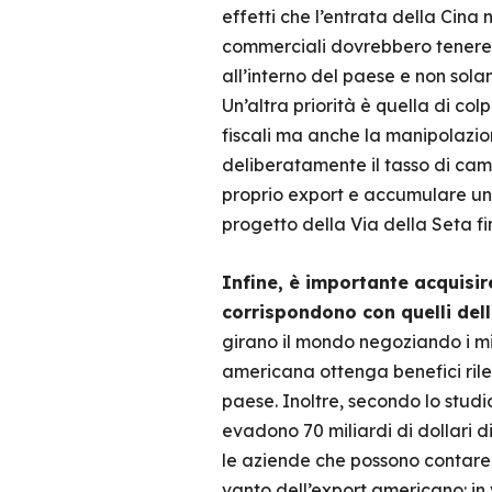
effetti che l’entrata della Cin
commerciali dovrebbero tener
all’interno del paese e non sol
Un’altra priorità è quella di col
fiscali ma anche la manipolazion
deliberatamente il tasso di camb
proprio export e accumulare un’i
progetto della Via della Seta f
Infine, è importante acquisire
corrispondono con quelli dell
girano il mondo negoziando i mi
americana ottenga benefici rileva
paese. Inoltre, secondo lo stud
evadono 70 miliardi di dollari di
le aziende che possono contare 
vanto dell’export americano: in 