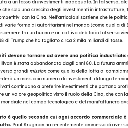
 a un tasso di investimenti inadeguato. In tal senso, alcu
 che solo una crescita degli investimenti in infrastrutture
petitivi con la Cina. Nell’articolo si sostiene che le politic
i varie forme di autoritarismi nel mondo (come quella di B
iscernere tra un buono e un cattivo debito: in tal senso vi
 di Trump che ha tagliato circa 2 mila miliardi di tasse.
niti devono tornare ad avere una politica industriale
:
llivan è stata abbandonata dagli anni 80. La futura ammi
 verso grandi
mission
come quella della lotta al cambiame
iederà un massiccio numero di investimenti di lungo termin
ivati continuano a preferire investimenti che portano profit
re un valore geopolitico visto il ruolo della Cina, che con 
 mondiale nel campo tecnologico e del manifatturiero av
to è quello secondo cui ogni accordo commerciale è 
utto.
Paul Krugman ha recentemente ammesso di aver so