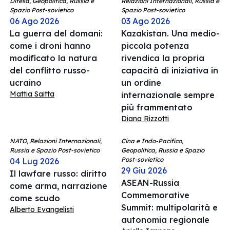
Difesa, Geopolitica, Russia e
Relazioni Internazionali, Russia e
Spazio Post-sovietico
Spazio Post-sovietico
06 Ago 2026
03 Ago 2026
La guerra del domani:
Kazakistan. Una medio-
come i droni hanno
piccola potenza
modificato la natura
rivendica la propria
del conflitto russo-
capacità di iniziativa in
ucraino
un ordine
Mattia Saitta
internazionale sempre
più frammentato
Diana Rizzotti
NATO, Relazioni Internazionali,
Cina e Indo-Pacifico,
Russia e Spazio Post-sovietico
Geopolitica, Russia e Spazio
Post-sovietico
04 Lug 2026
29 Giu 2026
Il lawfare russo: diritto
ASEAN-Russia
come arma, narrazione
Commemorative
come scudo
Summit: multipolarità e
Alberto Evangelisti
autonomia regionale