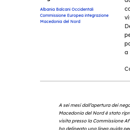
co
Albania
Balcani Occidentali
Commissione Europea
integrazione
v
Macedonia del Nord
De
pe
pa
a 
Co
A sei mesi dall’apertura dei negoz
Macedonia del Nord è stato ripre
visita presso la Commissione Aff
ha delineato una linea guida per 