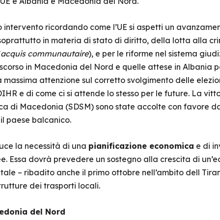
a UE e Albania e Macedonia del Nord.
o intervento ricordando come l’UE si aspetti un avanzament
oprattutto in materia di stato di diritto, della lotta alla c
’
acquis communautaire
), e per le riforme nel sistema giudi
 scorso in Macedonia del Nord e quelle attese in Albania per
a massima attenzione sul corretto svolgimento delle elezio
 e di come ci si attende lo stesso per le future. La vitto
a di Macedonia (SDSM) sono state accolte con favore dall
 il paese balcanico.
oduce la necessità di una
pianificazione economica
e di in
pee. Essa dovrà prevedere un sostegno alla crescita di un’
tale – ribadito anche il primo ottobre nell’ambito dell Tir
tture dei trasporti locali.
edonia del Nord