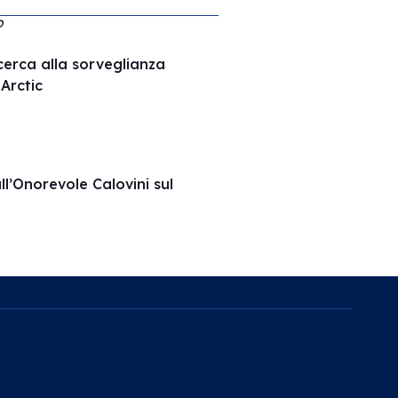
O
ricerca alla sorveglianza
Arctic
ll’Onorevole Calovini sul