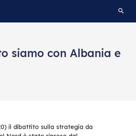
to siamo con Albania e
0) il dibattito sulla strategia da
el Nord è stato ripreso dal