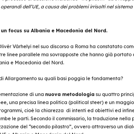
 operandi dell’UE, a causa dei problemi irrisolti nel sistema 
i: un focus su Albania e Macedonia del Nord.
 Olivér Várhelyi nel suo discorso a Roma ha constatato com
tre linee parallele ma sovrapposte che hanno già portato
bania e Macedonia del Nord.
 Allargamento su quali basi poggia le fondamenta?
plementazione di una
nuova metodologia
su quattro princ
opee, una precisa linea politica (political steer) e un magg
programmi, cioè la chiarezza di intenti ed obiettivi ed in
ambe le parti. Secondo il commissario, la traduzione nella 
zzazione del “secondo pilastro”, ovvero attraverso un dial