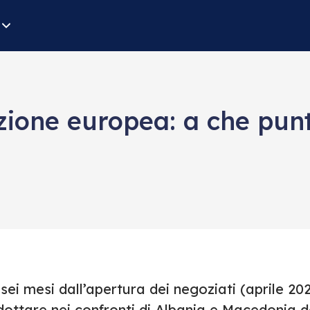
azione europea: a che pun
sei mesi dall’apertura dei negoziati (aprile 202
dottare nei confronti di Albania e Macedonia d