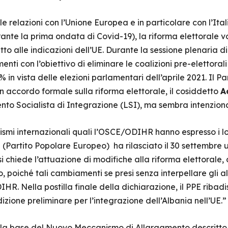
 relazioni con l’Unione Europea e in particolare con l’Itali
urante la prima ondata di Covid-19), la riforma elettorale v
o alle indicazioni dell’UE. Durante la sessione plenaria di 
i con l’obiettivo di eliminare le coalizioni pre-elettorali t
% in vista delle elezioni parlamentari dell’aprile 2021. Il 
 accordo formale sulla riforma elettorale, il cosiddetto
A
nto Socialista di Integrazione (LSI), ma sembra intenziona
anismi internazionali quali l’OSCE/ODIHR hanno espresso i lo
PE (Partito Popolare Europeo) ha rilasciato il 30 settembre 
ui si chiede l’attuazione di modifiche alla riforma elettorale
, poiché tali cambiamenti se presi senza interpellare gli alt
. Nella postilla finale della dichiarazione, il PPE ribadi
ione preliminare per l’integrazione dell’Albania nell’UE.”
sulla base del Nuovo Meccanismo di Allargamento descritt