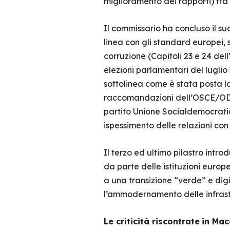
miglioramento dei rapporti) tr
Il commissario ha concluso il su
linea con gli standard europei, s
corruzione (Capitoli 23 e 24 dell
elezioni parlamentari del luglio
sottolinea come è stata posta l
raccomandazioni dell’OSCE/ODIHR
partito Unione Socialdemocratic
ispessimento delle relazioni con
Il terzo ed ultimo pilastro intr
da parte delle istituzioni euro
a una transizione “verde” e digi
l’ammodernamento delle infrastru
Le criticità riscontrate
in Mac