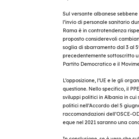
Sul versante albanese sebbene le
l’invio di personale sanitario d
Rama è in controtendenza rispett
proposto considerevoli cambiament
soglia di sbarramento dal 3 al 5
precedentemente sottoscritto un
Partito Democratico e il Movime
L’opposizione, l’UE e le gli org
questione. Nello specifico, il P
sviluppi politici in Albania in c
politici nell’Accordo del 5 giugno
raccomandazioni dell’OSCE-ODIHR
eque nel 2021 saranno una condiz
In conclusione, se è vero che 