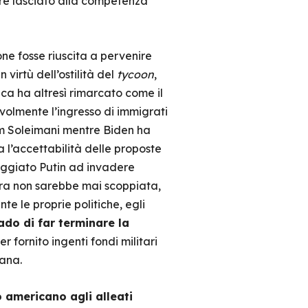
sere lasciato alla competenza
ne fosse riuscita a pervenire
virtù dell’ostilità del
tycoon
,
ica ha altresì rimarcato come il
evolmente l’ingresso di immigrati
em Soleimani mentre Biden ha
ca l’accettabilità delle proposte
aggiato Putin ad invadere
uerra non sarebbe mai scoppiata,
e le proprie politiche, egli
rado di far terminare la
r fornito ingenti fondi militari
cana.
americano agli alleati