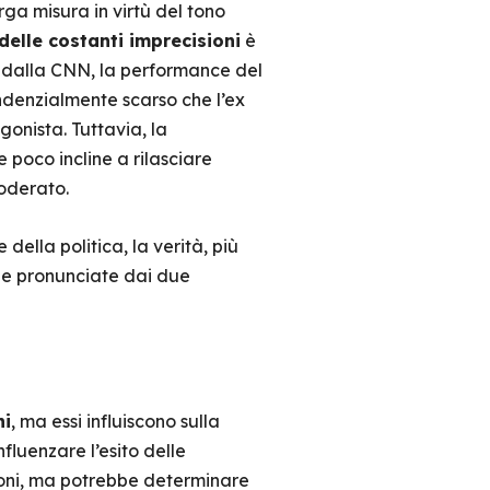
arga misura in virtù del tono
delle costanti imprecisioni
è
o dalla CNN, la performance del
ndenzialmente scarso che l’ex
gonista. Tuttavia, la
poco incline a rilasciare
oderato.
ella politica, la verità, più
rie pronunciate dai due
ni
, ma essi influiscono sulla
fluenzare l’esito delle
zioni, ma potrebbe determinare