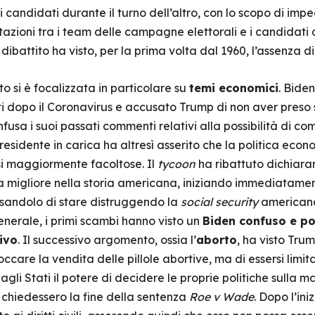
ei candidati durante il turno dell’altro, con lo scopo di imp
zioni tra i team delle campagne elettorali e i candidati d
il dibattito ha visto, per la prima volta dal 1960, l’assenza di
o si è focalizzata in particolare su
temi economici
. Bide
i dopo il Coronavirus e accusato Trump di non aver preso
fusa i suoi passati commenti relativi alla possibilità di co
 Presidente in carica ha altresì asserito che la politica ec
si maggiormente facoltose. Il
tycoon
ha ribattuto dichiara
ia migliore nella storia americana, iniziando immediatam
sandolo di stare distruggendo la
social security
americana
generale, i primi scambi hanno visto un
Biden confuso e po
ivo
. Il successivo argomento, ossia l’
aborto
, ha visto Trum
ccare la vendita delle pillole abortive, ma di essersi limi
 agli Stati il potere di decidere le proprie politiche sulla
 chiedessero la fine della sentenza
Roe v Wade
. Dopo l’in