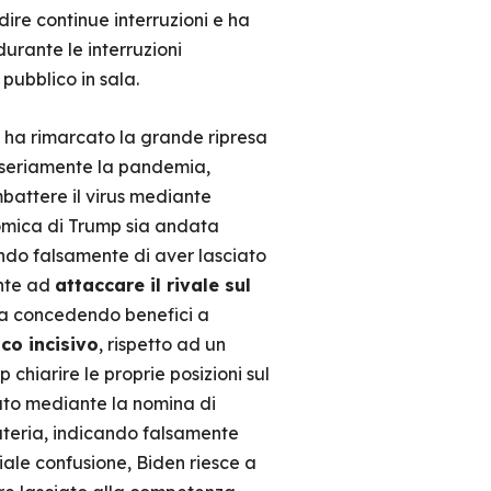
edire continue interruzioni e ha
urante le interruzioni
 pubblico in sala.
n ha rimarcato la grande ripresa
 seriamente la pandemia,
mbattere il virus mediante
onomica di Trump sia andata
ndo falsamente di aver lasciato
ente ad
attaccare il rivale sul
 concedendo benefici a
co incisivo
, rispetto ad un
p chiarire le proprie posizioni sul
tato mediante la nomina di
 materia, indicando falsamente
iziale confusione, Biden riesce a