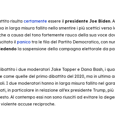
ttito risulta
certamente
essere il
presidente Joe Biden
. 
ha in larga misura fallito nello smentire i più scettici verso
che a causa del tono fortemente rauco della sua voce do
citato il
panico
tra le fila del Partito Democratico, con nu
hiedendo
la sospensione della campagna elettorale da par
battito i due moderatori Jake Tapper e Dana Bash, i quali
e come quelle del primo dibattito del 2020, ma in ultima an
li. I due moderatori hanno in larga misura fallito nel garan
i, in particolare in relazione all’ex presidente Trump, più
ntesto. Al contempo essi non sono riusciti ad evitare la deg
e violente accuse reciproche.