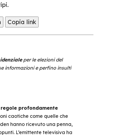
ipi.
m
Copia link
idenziale
per le elezioni del
 informazioni e perfino insulti
i
regole profondamente
azioni caotiche come quelle che
 Biden hanno ricevuto una penna,
ppunti. L’emittente televisiva ha