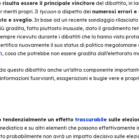
risulta essere il principale vincitore
del dibattito, in l
 meriti propri. Il
tycoon
a dispetto dei
numerosi errori e 
to e sveglio
. In base ad un recente sondaggio rilasciat
iù gradita, fatto piuttosto inusuale, dato il gradimento te
empre ricevuto durante i dibattiti che lo hanno visto prota
tifica nuovamente il suo status di politico megalomane e 
i
, cosa che potrebbe non essere gradita dall’elettorato m
a da questo dibattito anche un’altra componente importante d
informazioni fuorvianti, esagerazioni e bugie vere e prop
no tendenzialmente un effetto
trascurabile
sulle elezio
mediatica e su altri elementi che possono effettivamente in
ttito probabilmente non avrà un impatto decisivo sulle ele