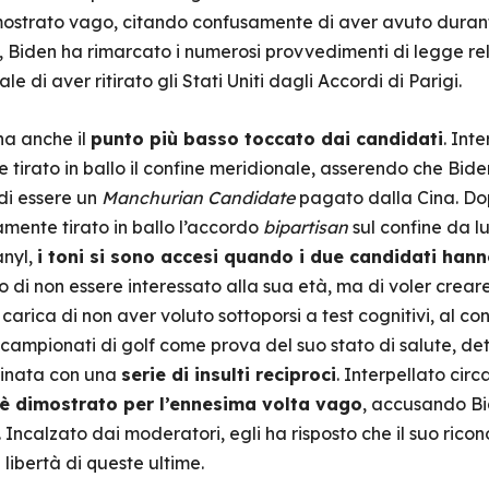
mostrato vago, citando confusamente di aver avuto duran
 Biden ha rimarcato i numerosi provvedimenti di legge rel
e di aver ritirato gli Stati Uniti dagli Accordi di Parigi.
na anche il
punto più basso toccato dai candidati
. Int
irato in ballo il confine meridionale, asserendo che Biden 
 di essere un
Manchurian Candidate
pagato dalla Cina. Dop
mente tirato in ballo l’accordo
bipartisan
sul confine da l
anyl,
i toni si sono accesi quando i due candidati han
to di non essere interessato alla sua età, ma di voler crear
carica di non aver voluto sottoporsi a test cognitivi, al con
e campionati di golf come prova del suo stato di salute, d
minata con una
serie di insulti reciproci
. Interpellato circa
 è dimostrato per l’ennesima volta vago
, accusando Bi
Incalzato dai moderatori, egli ha risposto che il suo ricono
libertà di queste ultime.