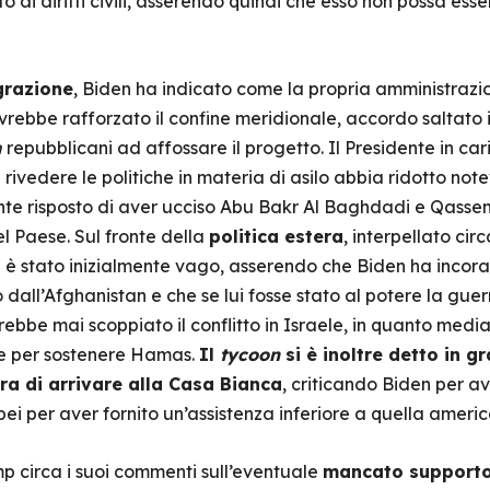
 ai diritti civili, asserendo quindi che esso non possa es
grazione
, Biden ha indicato come la propria amministrazio
rebbe rafforzato il confine meridionale, accordo saltato in 
n
repubblicani ad affossare il progetto. Il Presidente in car
 rivedere le politiche in materia di asilo abbia ridotto not
nte risposto di aver ucciso Abu Bakr Al Baghdadi e Qass
nel Paese. Sul fronte della
politica estera
, interpellato cir
p è stato inizialmente vago, asserendo che Biden ha incor
iro dall’Afghanistan e che se lui fosse stato al potere la g
e mai scoppiato il conflitto in Israele, in quanto mediant
rse per sostenere Hamas.
Il
tycoon
si è inoltre detto in g
ra di arrivare alla Casa Bianca
, criticando Biden per ave
pei per aver fornito un’assistenza inferiore a quella ameri
p circa i suoi commenti sull’eventuale
mancato supporto 