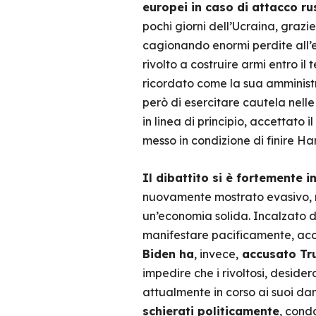
europei in caso di attacco ru
pochi giorni dell’Ucraina, grazie
cagionando enormi perdite all’e
rivolto a costruire armi entro il 
ricordato come la sua amministr
però di esercitare cautela nelle
in linea di principio, accettato
messo in condizione di finire H
Il dibattito si è fortemente 
nuovamente mostrato evasivo, n
un’economia solida. Incalzato d
manifestare pacificamente, accu
Biden ha
, invece,
accusato Tru
impedire che i rivoltosi, desider
attualmente in corso ai suoi dann
schierati politicamente
, cond