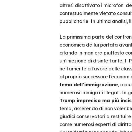
altresì disattivato i microfoni d
contestualmente vietato consulta
pubblicitarie. In ultima analisi, 
La primissima parte del confront
economica da lui portata avant
citando in maniera piuttosto con
un’iniezione di disinfettante. Il
nettamente a favore delle clas
al proprio successore l’econom
tema dell’immigrazione
, accu
numerosi immigrati illegali. In 
Trump impreciso ma più incis
tema, asserendo di non voler blo
giudici conservatori a restituire
come numerosi esperti di diritto