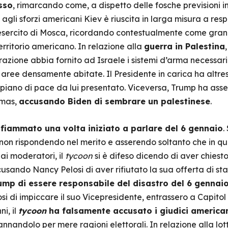
sso
, rimarcando come, a dispetto delle fosche previsioni i
 agli sforzi americani Kiev è riuscita in larga misura a res
sercito di Mosca, ricordando contestualmente come gran pa
territorio americano. In relazione alla
guerra in Palestina
azione abbia fornito ad Israele i sistemi d’arma necessari
 aree densamente abitate. Il Presidente in carica ha altre
 il piano di pace da lui presentato. Viceversa, Trump ha ass
amas,
accusando Biden di sembrare un palestinese
.
infiammato una volta iniziato a parlare del 6 gennaio
.
on rispondendo nel merito e asserendo soltanto che in qu
ai moderatori, il
tycoon
si è difeso dicendo di aver chiesto 
sando Nancy Pelosi di aver rifiutato la sua offerta di st
mp di essere responsabile del disastro del 6 gennai
osi di impiccare il suo Vicepresidente, entrassero a Capitol 
i, il
tycoon
ha falsamente accusato i giudici americani
annandolo per mere ragioni elettorali. In relazione alla lot