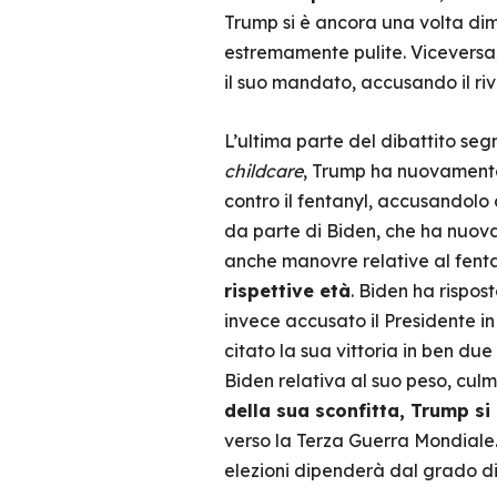
Trump si è ancora una volta di
estremamente pulite. Viceversa,
il suo mandato, accusando il rival
L’ultima parte del dibattito seg
childcare
, Trump ha nuovamente t
contro il fentanyl, accusandolo
da parte di Biden, che ha nuova
anche manovre relative al fent
rispettive età
. Biden ha rispos
invece accusato il Presidente in 
citato la sua vittoria in ben du
Biden relativa al suo peso, cul
della sua sconfitta, Trump si
verso la Terza Guerra Mondiale. 
elezioni dipenderà dal grado di 