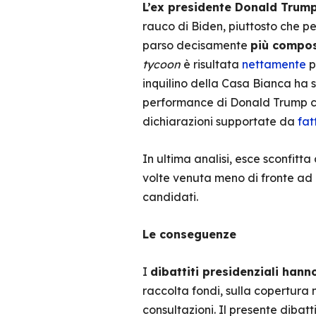
L’ex presidente Donald Trump 
rauco di Biden, piuttosto che per
parso decisamente
più compos
tycoon
è risultata
nettamente
p
inquilino della Casa Bianca ha s
performance di Donald Trump cer
dichiarazioni supportate da
fatt
In ultima analisi, esce sconfitt
volte venuta meno di fronte ad 
candidati.
Le conseguenze
I
dibattiti presidenziali han
raccolta fondi, sulla copertura 
consultazioni. Il presente diba