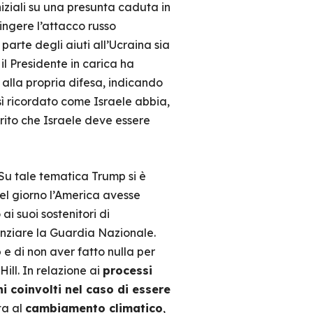
niziali su una presunta caduta in
pingere l’attacco russo
rte degli aiuti all’Ucraina sia
, il Presidente in carica ha
 alla propria difesa, indicando
sì ricordato come Israele abbia,
erito che Israele deve essere
 Su tale tematica Trump si è
el giorno l’America avesse
ai suoi sostenitori di
anziare la Guardia Nazionale.
o
e di non aver fatto nulla per
Hill. In relazione ai
processi
 coinvolti nel caso di essere
ta al
cambiamento climatico
,