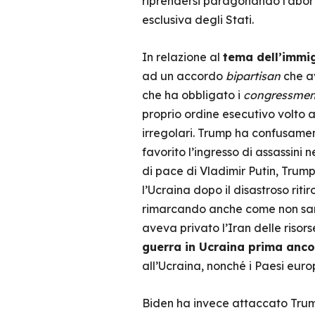
riprendersi paragonando l’aborto
esclusiva degli Stati.
In relazione al
tema dell’immi
ad un accordo
bipartisan
che av
che ha obbligato i
congressme
proprio ordine esecutivo volto a
irregolari. Trump ha confusame
favorito l’ingresso di assassini 
di pace di Vladimir Putin, Trum
l’Ucraina dopo il disastroso rit
rimarcando anche come non sarebb
aveva privato l’Iran delle riso
guerra in Ucraina prima anco
all’Ucraina, nonché i Paesi euro
Biden ha invece attaccato Trum