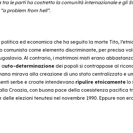
tra le parti ha costretto la comunità internazionale e gli St
 “a problem from hell”.
i politica ed economica che ha seguito la morte Tito, l’etn
ito comunista come elemento discriminante, per precisa vol
goslavia. Al contrario, i matrimoni misti erano abbastan
i a
uto-determinazione
dei popoli si contrappose al rico
a mirava alla creazione di uno stato centralizzato e unif
onenti serbe e croate intendevano
ripulire etnicamente
lo 
alla Croazia, con buona pace della coesistenza pacifica tra 
e delle elezioni tenutesi nel novembre 1990. Eppure non e