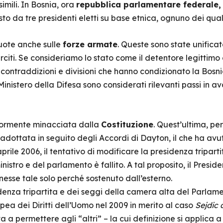
simili. In Bosnia, ora
repubblica parlamentare federale,
to da tre presidenti eletti su base etnica, ognuno dei quali
uote anche sulle
forze armate
. Queste sono state unificat
citi. Se consideriamo lo stato come il detentore legittimo
contraddizioni e divisioni che hanno condizionato la Bosnia.
Ministero della Difesa sono considerati rilevanti passi in av
riormente minacciata dalla
Costituzione
. Quest’ultima, p
adottata in seguito degli Accordi di Dayton, il che ha avuto 
l’aprile 2006, il tentativo di modificare la presidenza tripart
nistro e del parlamento è fallito. A tal proposito, il Presi
esse tale solo perché sostenuto dall’esterno.
denza tripartita e dei seggi della camera alta del Parlam
ea dei Diritti dell’Uomo nel 2009 in merito al caso
Sejdic 
 a permettere agli “altri” – la cui definizione si applica 