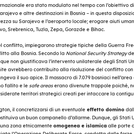
ernazionale era stato modulato nel tempo con l’obiettivo d
arajevo e altre destinazioni in Bosnia – in questa disposi
rezza su Sarajevo e l’aeroporto locale; erogare aiuti umanit
vo, Srebrenica, Tuzla, Zepa, Gorazde e Bihac.
i del conflitto, impiegarono strategie tipiche della Guerra 
flitto alla Bosnia. Secondo la
National Security Strategy
del
ue non giustificava l’intervento unilaterale degli Stati Un
te avrebbero contribuito alla risoluzione del conflitto con 
ngeva il suo apice. Il massacro di 7.079 bosniaci nell’area
 fallito e le
safe areas
erano divenute trappole poiché, n
iderate territori strategici creati per intaccare la contigui
on, il concretizzarsi di un eventuale
effetto domino
dal
ostituiva un buon campanello d’allarme. Dunque, gli Stati Un
i una zona etnicamente
omogenea e islamica
alle porte d
ciata l’Operazione Deliberate Force, condotta dalle forze 