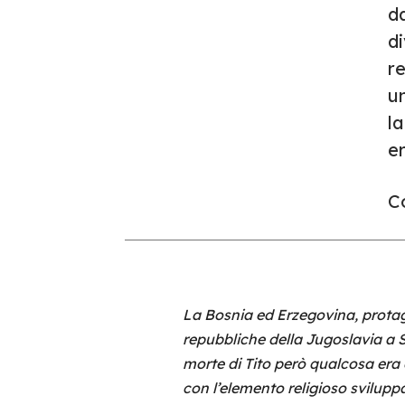
da
di
re
un
la
e
Co
La Bosnia ed Erzegovina, protago
repubbliche della Jugoslavia a Sta
morte di Tito però qualcosa era 
con l’elemento religioso svilupp