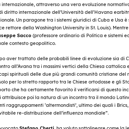
a internazionale, attraverso una vera evoluzione normativa
di diritto internazionale dell’Università dell’Havana earbi
nale. Un paragone tra i sistemi giuridici di Cuba e Usa è 
ce rettore della Washington University in St. Louis). Mentr
useppe Sacco
(professore ordinario di Politica e sistemi 
uale contesto geopolitico.
opo aver trattato delle probabili linee di evoluzione sia di
tro all’Avana tra i massimi vertici della Chiesa cattolica 
i capi spirituali delle due più grandi comunità cristiane 
olo per lo stretto rapporto tra le Chiese ortodosse e gli Sta
to che ha certamente favorito il verificarsi di questo inco
attribuisce poi la natura di un incontro tra il mondo Latin
nti raggruppamenti ‘altermondisti’, ultimo dei quali i Brics,
tabile re-distribuzione dell’influenza mondiale”.
’avvocato
Stefano Cherti
, ha voluto sottolineare come la l