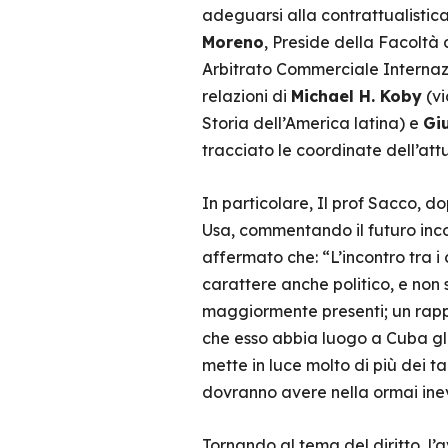
adeguarsi alla contrattualistic
Moreno
, Preside della Facoltà 
Arbitrato Commerciale Internazio
relazioni di
Michael H. Koby
(vi
Storia dell’America latina) e
Gi
tracciato le coordinate dell’att
In particolare, Il prof Sacco, d
Usa, commentando il futuro incon
affermato che: “L’incontro tra 
carattere anche politico, e non s
maggiormente presenti; un rappor
che esso abbia luogo a Cuba gli 
mette in luce molto di più dei ta
dovranno avere nella ormai inevi
Tornando al tema del diritto, l