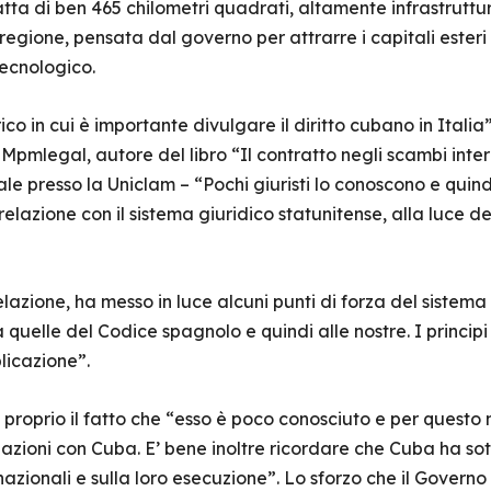
ratta di ben 465 chilometri quadrati, altamente infrastruttur
regione, pensata dal governo per attrarre i capitali esteri 
tecnologico.
co in cui è importante divulgare il diritto cubano in Itali
 Mpmlegal, autore del libro “Il contratto negli scambi inte
nale presso la Uniclam – “Pochi giuristi lo conoscono e quin
lazione con il sistema giuridico statunitense, alla luce del
elazione, ha messo in luce alcuni punti di forza del sistem
 quelle del Codice spagnolo e quindi alle nostre. I principi 
licazione”.
è proprio il fatto che “esso è poco conosciuto e per questo
elazioni con Cuba. E’ bene inoltre ricordare che Cuba ha so
rnazionali e sulla loro esecuzione”. Lo sforzo che il Gover