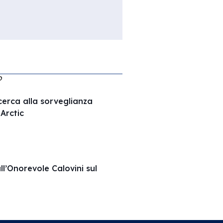
O
ricerca alla sorveglianza
Arctic
ll’Onorevole Calovini sul