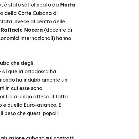
, è stato sottolineato da
Marta
tro della Corte Cubana di
stata invece al centro delle
e
Raffaele Nocera
(docente di
economici internazionali) hanno
 Cuba che degli
e di quella ortodossa ha
del mondo ha indubbiamente un
ti in cui esse sono
ntro a lungo atteso. Il fatto
o e quello Euro-asiatico. E
 il peso che questi popoli
egislazione cubana sui contratti,