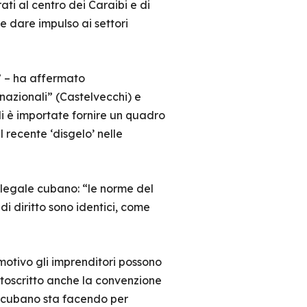
ati al centro dei Caraibi e di
e dare impulso ai settori
a” – ha affermato
rnazionali” (Castelvecchi) e
di è importate fornire un quadro
 recente ‘disgelo’ nelle
a legale cubano: “le norme del
di diritto sono identici, come
 motivo gli imprenditori possono
ttoscritto anche la convenzione
no cubano sta facendo per