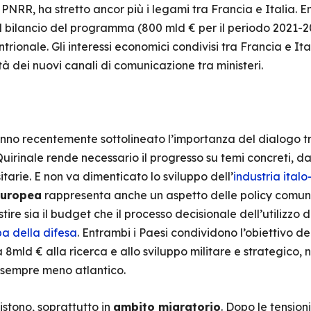
il PNRR, ha stretto ancor più i legami tra Francia e Italia
del bilancio del programma (800 mld € per il periodo 2021-
rionale. Gli interessi economici condivisi tra Francia e Itali
ità dei nuovi canali di comunicazione tra ministeri.
no recentemente sottolineato l’importanza del dialogo tr
Quirinale rende necessario il progresso su temi concreti, d
tarie. E non va dimenticato lo sviluppo dell’
industria ital
europea
rappresenta anche un aspetto delle policy comuni: 
ire sia il budget che il processo decisionale dell’utilizzo di 
a della difesa
. Entrambi i Paesi condividono l’obiettivo de
mld € alla ricerca e allo sviluppo militare e strategico, ne
sempre meno atlantico.
sistono, soprattutto in
ambito migratorio
. Dopo le tension