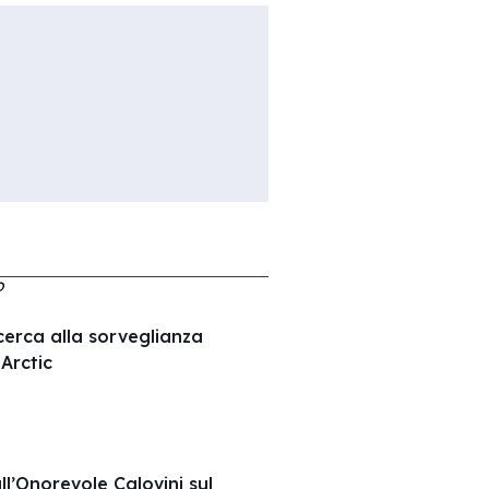
O
ricerca alla sorveglianza
Arctic
ll’Onorevole Calovini sul