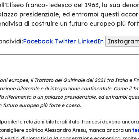
ll'Eliseo franco-tedesco del 1963, la sua deno
alazzo presidenziale, ed entrambi questi accor
ndivisa di costruire un futuro europeo più for
ndividi:
Facebook
Twitter
LinkedIn
Instagra
ioni europee, il Trattato del Quirinale del 2021 tra Italia 
azione bilaterale e di integrazione continentale. Come il Tr
fa riferimento a un palazzo presidenziale, ed entrambi que
n futuro europeo più forte e coeso
.
abile: le relazioni bilaterali italo-francesi devono ancora
consigliere politico Alessandro Aresu, manca ancora un
te
ai vertici diplomatici alla cooperazione economica, molte