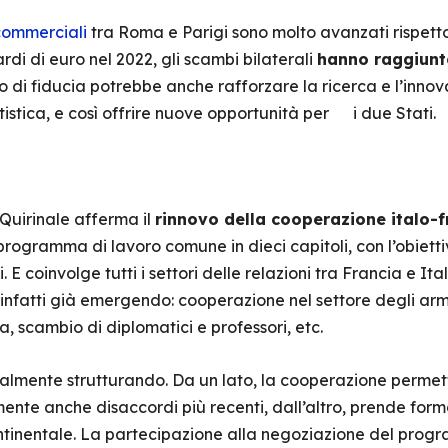
commerciali
tra Roma e Parigi sono molto avanzati rispetto 
di di euro nel 2022, gli scambi bilaterali
hanno raggiunto
 di fiducia potrebbe anche rafforzare la ricerca e l’innova
istica, e così offrire nuove opportunità per i due Stati.
 Quirinale afferma il
rinnovo della cooperazione italo-
programma di lavoro comune in dieci capitoli, con l’obietti
. E coinvolge tutti i settori delle relazioni tra Francia e Ita
 infatti già emergendo: cooperazione nel settore degli arm
a, scambio di diplomatici e professori, etc.
adualmente strutturando. Da un lato, la cooperazione permet
mente anche disaccordi più recenti, dall’altro, prende for
ontinentale. La partecipazione alla negoziazione del pr