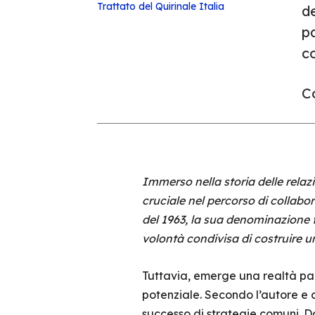
Trattato del Quirinale
Italia
de
p
co
Co
Immerso nella storia delle relaz
cruciale nel percorso di collabor
del 1963, la sua denominazione 
volontà condivisa di costruire u
Tuttavia, emerge una realtà palp
potenziale. Secondo l’autore e 
successo di strategie comuni. D