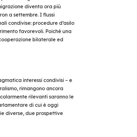
migrazione diventa ora più
n a settembre. I flussi
ali condivise: procedure d’asilo
ferimento favorevoli. Poiché una
a cooperazione bilaterale ed
matica interessi condivisi – e
ateralismo, rimangono ancora
icolarmente rilevanti saranno le
arlamentare di cui è oggi
ie diverse, due prospettive