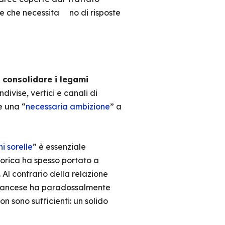
te che necessita no di risposte
a
consolidare i legami
divise, vertici e canali di
e una “
necessaria ambizione
” a
i sorelle
” è essenziale
torica ha spesso portato a
 Al contrario della relazione
o-francese ha paradossalmente
non sono sufficienti: un solido