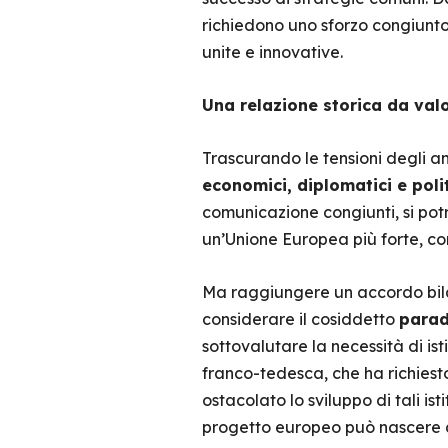
richiedono uno sforzo congiunto
unite e innovative.
Una relazione storica da val
Trascurando le tensioni degli an
economici, diplomatici e polit
comunicazione congiunti, si pot
un’Unione Europea più forte, co
Ma raggiungere un accordo bilat
considerare il cosiddetto
parad
sottovalutare la necessità di is
franco-tedesca, che ha richiesto
ostacolato lo sviluppo di tali ist
progetto europeo può nascere d