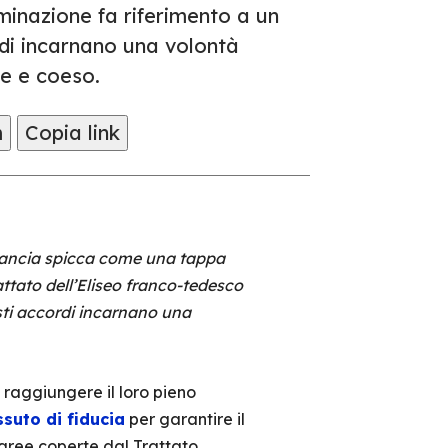
minazione fa riferimento a un
di incarnano una volontà
te e coeso.
m
Copia link
e Francia spicca come una tappa
attato dell’Eliseo franco-tedesco
sti accordi incarnano una
 raggiungere il loro pieno
ssuto di fiducia
per garantire il
 aree coperte dal Trattato