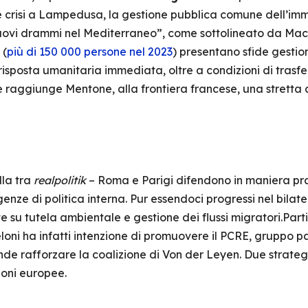
e crisi a Lampedusa, la gestione pubblica comune dell’im
uovi drammi nel Mediterraneo”, come sottolineato da Macro
 (
più di 150 000 persone nel 2023
) presentano sfide gestion
 e risposta umanitaria immediata, oltre a condizioni di tras
ine raggiunge Mentone, alla frontiera francese, una strett
lla tra
realpolitik
– Roma e Parigi difendono in maniera prag
igenze di politica interna. Pur essendoci progressi nel bil
e su tutela ambientale e gestione dei flussi migratori.Part
eloni ha infatti intenzione di promuovere il PCRE, gruppo p
de rafforzare la coalizione di Von der Leyen. Due strateg
zioni europee.