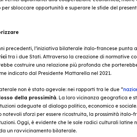
 per sbloccare opportunità e superare le sfide del presen
orizzare
ni precedenti, l’iniziativa bilaterale italo-francese punta 
ici
tra i due Stati. Attraverso la creazione di normative con
rebbe costruire una relazione più profonda che porterebb
me indicato dal Presidente Mattarella nel 2021.
erale non è stato agevole: nei rapporti tra le due “
nazion
osso della prossimità
. La loro vicinanza geografica e s
tituzioni adeguate al dialogo politico, economico e sociale.
 notevoli sforzi per essere ricostruita, la prossimità ital
ituzioni. Oggi, è evidente che le sole radici culturali latine 
a un ravvicinamento bilaterale.