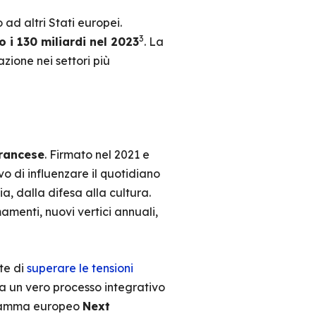
ad altri Stati europei.
3
 i 130 miliardi nel 2023
. La
zione nei settori più
francese
. Firmato nel 2021 e
vo di influenzare il quotidiano
lia, dalla difesa alla cultura.
amenti, nuovi vertici annuali,
te di
superare le tensioni
ma un vero processo integrativo
ogramma europeo
Next