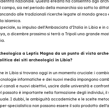
o identità nazionale. Questa eredità ha consentito agli arch
l campo, sia nel periodo della monarchia sia sotto la ditta
iancando alle tradizionali ricerche legate al mondo greco 
a islamica.
eciale, su impulso dell’Ambasciata d’Italia in Libia e in c
bya, a dicembre prossimo si terrà a Tripoli una grande mo
ia.
cheologica a Leptis Magna da un punto di vista arche
litica dei siti archeologici in Libia?
ne in Libia si trovano oggi in un momento cruciale: i cambia
tecnologie informatiche e dei nuovi media impongono cambia
canali e nuovi obiettivi, uscire dalle università e confron
l passato è importante nella formazione degli individui, i
uale. I dubbi, le ambiguità accademiche e le scelte metod
iper-specialistica non possono essere il solo prodotto dell’