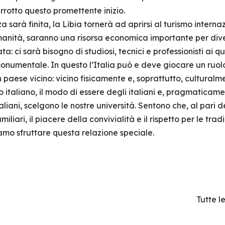
errotto questo promettente inizio.
arà finita, la Libia tornerà ad aprirsi al turismo internazi
manità, saranno una risorsa economica importante per dive
: ci sarà bisogno di studiosi, tecnici e professionisti ai qu
onumentale. In questo l’Italia può e deve giocare un ruolo
n paese vicino: vicino fisicamente e, soprattutto, culturalmen
cibo italiano, il modo di essere degli italiani e, pragmaticam
aliani, scelgono le nostre università. Sentono che, al pari d
iliari, il piacere della convivialità e il rispetto per le trad
amo sfruttare questa relazione speciale.
Tutte le