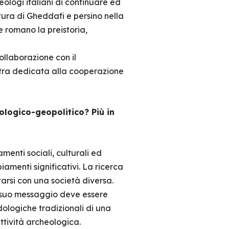
eologi italiani di continuare ed
tura di Gheddafi e persino nella
e romano la preistoria,
ollaborazione con il
stra dedicata alla cooperazione
ologico-geopolitico? Più in
menti sociali, culturali ed
menti significativi. La ricerca
tarsi con una società diversa.
l suo messaggio deve essere
ologiche tradizionali di una
attività archeologica.