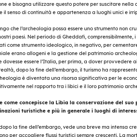
e e bisogna utilizzare questo potere per suscitare nella col
 il senso di continuità e appartenenza a luoghi unici e irripe
itengo che l’archeologia possa essere uno strumento non cr
ostri paesi. Nel periodo di Gheddafi, comprensibilmente, i 
ti come strumento ideologico, in negativo, per cementare l’i
niale erano allogeni e la gestione del patrimonio archeol
e dovesse essere l’Italia, per prima, a dover provvedere ai
ealtà, dopo la fine dell’embargo, il turismo ha rappresen
cheologia è diventata una risorsa significativa per le eco
tivamente nel rapporto tra i libici e il loro patrimonio arch
a e come concepisce la Libia la conservazione del suo
inazioni turistiche e più in generale i luoghi di intere
 dopo la fine dell’embargo, vede una breve ma intensa cres
ono per accogliere flussi turistici sempre crescenti. La mort