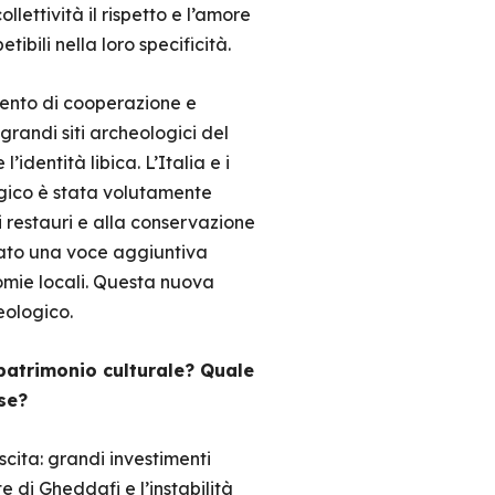
lettività il rispetto e l’amore
tibili nella loro specificità.
uento di cooperazione e
grandi siti archeologici del
dentità libica. L’Italia e i
ogico è stata volutamente
 restauri e alla conservazione
tato una voce aggiuntiva
nomie locali. Questa nuova
eologico.
 patrimonio culturale? Quale
sse?
cita: grandi investimenti
e di Gheddafi e l’instabilità