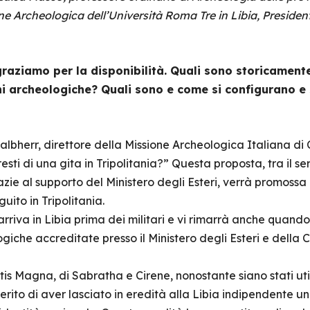
one Archeologica dell’Università Roma Tre in Libia, Preside
graziamo per la disponibilità. Quali sono storicamente 
ni archeologiche? Quali sono e come si configurano e 
bherr, direttore della Missione Archeologica Italiana di Cr
ti di una gita in Tripolitania?” Questa proposta, tra il seri
zie al supporto del Ministero degli Esteri, verrà promossa
uito in Tripolitania.
riva in Libia prima dei militari e vi rimarrà anche quando
ogiche accreditate presso il Ministero degli Esteri e della
eptis Magna, di Sabratha e Cirene, nonostante siano stati u
merito di aver lasciato in eredità alla Libia indipendente