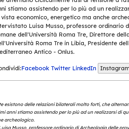
ni stiamo assistendo per lo più ad un realizza
i vista economico, energetico ma anche arche
tervistato Luisa Musso, professore ordinario d
omane dell'Università Roma Tre, Direttore dell
ll'Università Roma Tre in Libia, Presidente de
editerraneo Antico - Onlus.
ndividi:
Facebook
Twitter
LinkedIn
Instagra
te esistono delle relazioni bilaterali molto forti, che altern
imi anni stiamo assistendo per lo più ad un realizzarsi di q
e archeologico.
Luisa Musso, professore ordinario di Archeologia delle pro