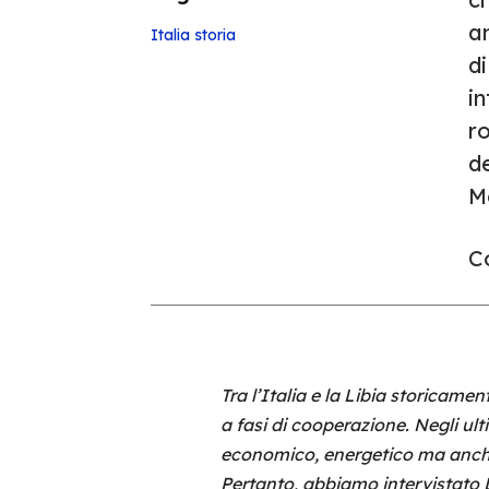
an
Italia
storia
d
in
r
de
M
Co
Tra l’Italia e la Libia storicamen
a fasi di cooperazione. Negli ult
economico, energetico ma anch
Pertanto, abbiamo intervistato 