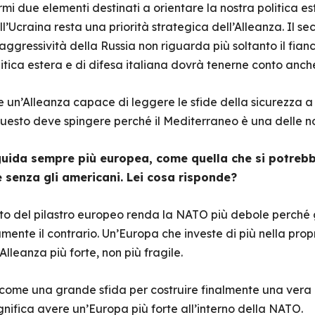
i due elementi destinati a orientare la nostra politica est
 all’Ucraina resta una priorità strategica dell’Alleanza. Il
ggressività della Russia non riguarda più soltanto il fianc
itica estera e di difesa italiana dovrà tenerne conto anche 
 un’Alleanza capace di leggere le sfide della sicurezza a 
u questo deve spingere perché il Mediterraneo è una delle no
guida sempre più europea, come quella che si potrebb
 senza gli americani. Lei cosa risponde?
nto del pilastro europeo renda la NATO più debole perché
mente il contrario. Un’Europa che investe di più nella prop
lleanza più forte, non più fragile.
me una grande sfida per costruire finalmente una vera 
nifica avere un’Europa più forte all’interno della NATO.