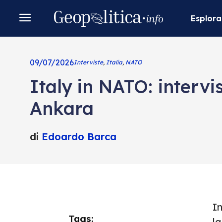
Esplora
09/07/2026
Interviste
,
Italia
,
NATO
Italy in NATO: interv
Ankara
di
Edoardo Barca
I
Tags:
la