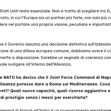
ati Uniti resta essenziale. Non si tratta di scegliere tra Eu
rato, in cui l’Europa sia un partner più forte, non solo più
ere nel portare una propria visione, peculiare e importante
he il Governo assuma una decisione definitiva sull’adesion
ione di una difesa europea comune, dobbiamo avere il cora
ette a disposizione. Sarebbe un segnale di coerenza con gl
uole svolgere all’interno dell’Alleanza.
re NATO ha deciso che il Joint Force Command di Napoli
Alleanza potesse dare a Roma sul Mediterraneo. Cosa
reti? Quali nuove capacità, quali risorse aggiuntive 
di prestigio senza i mezzi per esercitarla?
mmand di Napoli all’Italia è un riconoscimento importante 