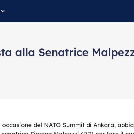
ista alla Senatrice Malpe
n occasione del NATO Summit di Ankara, abbiam
 senatrice Simona Malpezzi (PD) per fare il pun