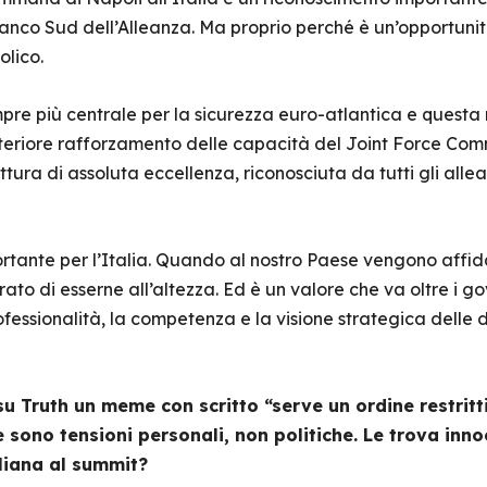
ianco Sud dell’Alleanza. Ma proprio perché è un’opportunit
olico.
pre più centrale per la sicurezza euro-atlantica e questa
eriore rafforzamento delle capacità del Joint Force Co
uttura di assoluta eccellenza, riconosciuta da tutti gli allea
tante per l’Italia. Quando al nostro Paese vengono affida
trato di esserne all’altezza. Ed è un valore che va oltre i g
essionalità, la competenza e la visione strategica delle 
su Truth un meme con scritto “serve un ordine restritt
e sono tensioni personali, non politiche. Le trova inn
liana al summit?