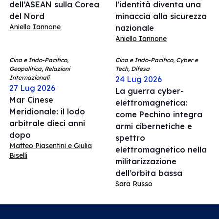
dell’ASEAN sulla Corea
l’identità diventa una
del Nord
minaccia alla sicurezza
Aniello Iannone
nazionale
Aniello Iannone
Cina e Indo-Pacifico,
Cina e Indo-Pacifico, Cyber e
Geopolitica, Relazioni
Tech, Difesa
Internazionali
24 Lug 2026
27 Lug 2026
La guerra cyber-
Mar Cinese
elettromagnetica:
Meridionale: il lodo
come Pechino integra
arbitrale dieci anni
armi cibernetiche e
dopo
spettro
Matteo Piasentini e Giulia
elettromagnetico nella
Biselli
militarizzazione
dell’orbita bassa
Sara Russo