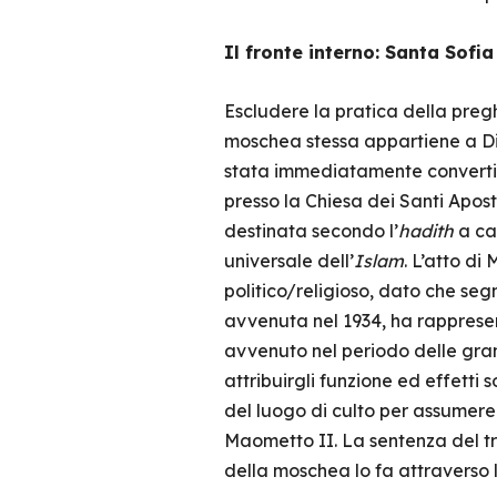
Il fronte interno: Santa Sofi
Escludere la pratica della pregh
moschea stessa appartiene a Dio
stata immediatamente convertit
presso la Chiesa dei Santi Apos
destinata secondo l’
hadith
a cad
universale dell’
Islam
. L’atto di
politico/religioso, dato che seg
avvenuta nel 1934, ha rappresent
avvenuto nel periodo delle grand
attribuirgli funzione ed effetti 
del luogo di culto per assumere 
Maometto II. La sentenza del tri
della moschea lo fa attraverso l