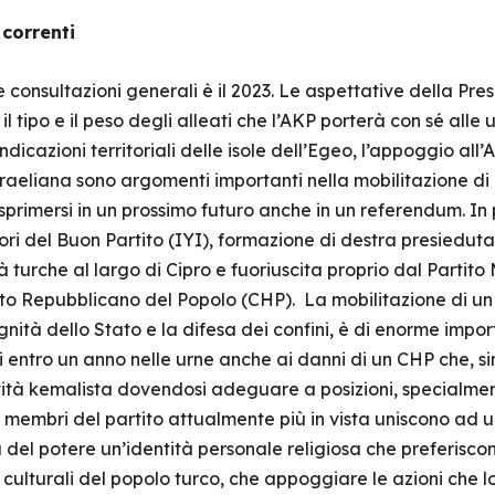
e correnti
 consultazioni generali è il 2023. Le aspettative della Pre
 il tipo e il peso degli alleati che l’AKP porterà con sé alle u
ndicazioni territoriali delle isole dell’Egeo, l’appoggio all’
israeliana sono argomenti importanti nella mobilitazione di
rimersi in un prossimo futuro anche in un referendum. In 
ttori del Buon Partito (IYI), formazione di destra presieduta
tà turche al largo di Cipro e fuoriuscita proprio dal Partit
to Repubblicano del Popolo (CHP). La mobilitazione di un
dignità dello Stato e la difesa dei confini, è di enorme im
i entro un anno nelle urne anche ai danni di un CHP che, sin
tità kemalista dovendosi adeguare a posizioni, specialment
 membri del partito attualmente più in vista uniscono ad 
del potere un’identità personale religiosa che preferiscon
 culturali del popolo turco, che appoggiare le azioni che l