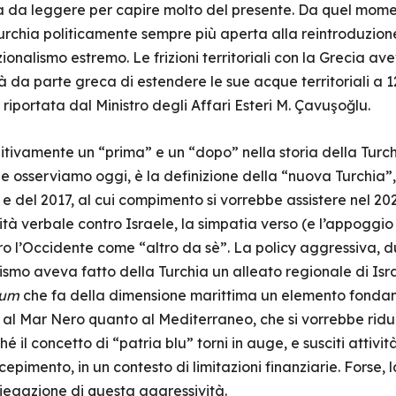
 da leggere per capire molto del presente. Da quel momen
urchia politicamente sempre più aperta alla reintroduzione 
onalismo estremo. Le frizioni territoriali con la Grecia av
tà da parte greca di estendere le sue acque territoriali a 
 riportata dal Ministro degli Affari Esteri M. Çavuşoğlu.
nitivamente un “prima” e un “dopo” nella storia della Turc
e osserviamo oggi, è la definizione della “nuova Turchia”
0 e del 2017, al cui compimento si vorrebbe assistere nel 2
ità verbale contro Israele, la simpatia verso (e l’appoggio 
ro l’Occidente come “altro da sè”. La policy aggressiva, d
ismo aveva fatto della Turchia un alleato regionale di Isr
aum
che fa della dimensione marittima un elemento fondam
o al Mar Nero quanto al Mediterraneo, che si vorrebbe ridu
il concetto di “patria blu” torni in auge, e susciti attivit
epimento, in un contesto di limitazioni finanziarie. Forse, l
iegazione di questa aggressività.