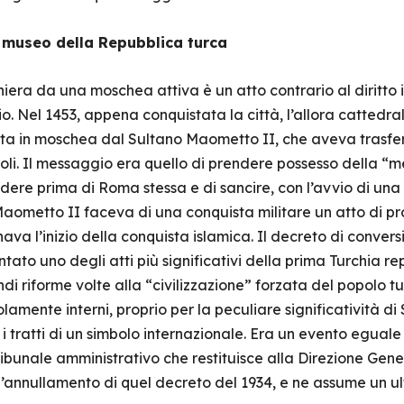
a museo della Repubblica turca
iera da una moschea attiva è un atto contrario al diritto i
. Nel 1453, appena conquistata la città, l’allora cattedra
a in moschea dal Sultano Maometto II, che aveva trasferi
toli. Il messaggio era quello di prendere possesso della “
ere prima di Roma stessa e di sancire, con l’avvio di una se
 Maometto II faceva di una conquista militare un atto di pr
nava l’inizio della conquista islamica. Il decreto di conver
ato uno degli atti più significativi della prima Turchia r
i riforme volte alla “civilizzazione” forzata del popolo tu
solamente interni, proprio per la peculiare significatività 
i tratti di un simbolo internazionale. Era un evento eguale 
bunale amministrativo che restituisce alla Direzione Genera
’annullamento di quel decreto del 1934, e ne assume un ult