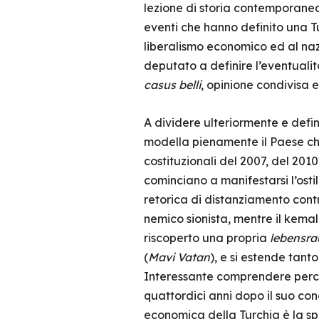
lezione di storia contemporanea
eventi che hanno definito una T
liberalismo economico ed al nazi
deputato a definire l’eventuali
casus belli
, opinione condivisa e
A dividere ulteriormente e defi
modella pienamente il Paese ch
costituzionali del 2007, del 201
cominciano a manifestarsi l’ostil
retorica di distanziamento cont
nemico sionista, mentre il kemal
riscoperto una propria
lebensr
(
Mavi Vatan
), e si estende tant
Interessante comprendere perché 
quattordici anni dopo il suo conc
economica della Turchia è la sp