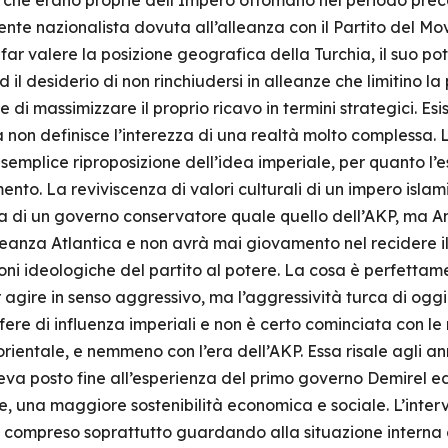
che che erano proprie dell’Impero ottomano nel periodo pre
nte nazionalista dovuta all’alleanza con il Partito del 
far valere la posizione geografica della Turchia, il suo po
il desiderio di non rinchiudersi in alleanze che limitino la 
ne di massimizzare il proprio ricavo in termini strategici. E
non definisce l’interezza di una realtà molto complessa. L
semplice riproposizione dell’idea imperiale, per quanto l’
imento. La reviviscenza di valori culturali di un impero isl
ica di un governo conservatore quale quello dell’AKP, ma 
lleanza Atlantica e non avrà mai giovamento nel recidere il
ni ideologiche del partito al potere. La cosa è perfettame
 agire in senso aggressivo, ma l’aggressività turca di oggi
 sfere di influenza imperiali e non è certo cominciata con le
ientale, e nemmeno con l’era dell’AKP. Essa risale agli ann
posto fine all’esperienza del primo governo Demirel ed il
e, una maggiore sostenibilità economica e sociale. L’interv
 compreso soprattutto guardando alla situazione interna d