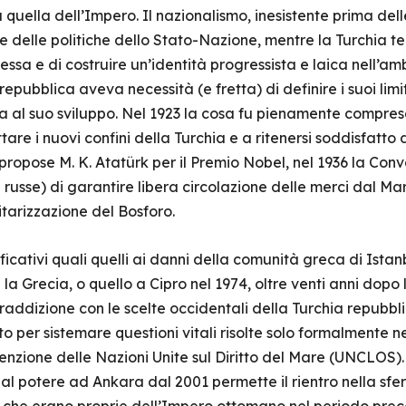
uella dell’Impero. Il nazionalismo, inesistente prima dell
e delle politiche dello Stato-Nazione, mentre la Turchia t
ressa e di costruire un’identità progressista e laica nell’a
epubblica aveva necessità (e fretta) di definire i suoi limiti
ia al suo sviluppo. Nel 1923 la cosa fu pienamente compre
are i nuovi confini della Turchia e a ritenersi soddisfatto d
 propose M. K. Atatürk per il Premio Nobel, nel 1936 la Con
 russe) di garantire libera circolazione delle merci dal M
tarizzazione del Bosforo.
ficativi quali quelli ai danni della comunità greca di Istan
on la Grecia, o quello a Cipro nel 1974, oltre venti anni dop
raddizione con le scelte occidentali della Turchia repubbli
 per sistemare questioni vitali risolte solo formalmente nei
enzione delle Nazioni Unite sul Diritto del Mare (UNCLOS). 
 al potere ad Ankara dal 2001 permette il rientro nella sfe