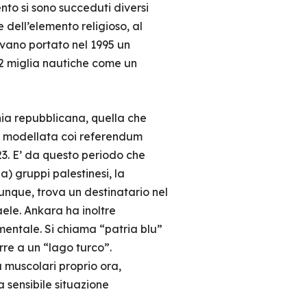
to si sono succeduti diversi
dell’elemento religioso, al
evano portato nel 1995 un
12 miglia nautiche come un
hia repubblicana, quella che
, modellata coi referendum
023. E’ da questo periodo che
a) gruppi palestinesi, la
unque, trova un destinatario nel
aele. Ankara ha inoltre
entale. Si chiama “patria blu”
rre a un “lago turco”.
à muscolari proprio ora,
a sensibile situazione