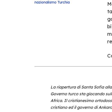
nazionalismo
Turchia
Me
ta
g
bi
ma
re
Co
La riapertura di Santa Sofia all
Governo turco sta giocando sull
Africa. Il cristianesimo ortodoss
cristiano ed il governo di Ankar