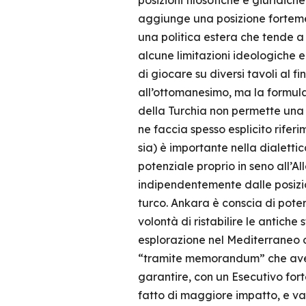
posizioni filosofiche e giuridi
aggiunge una posizione forteme
una politica estera che tende a 
alcune limitazioni ideologiche ed 
di giocare su diversi tavoli al fi
all’ottomanesimo, ma la formula 
della Turchia non permette una 
ne faccia spesso esplicito rifer
sia) è importante nella dialett
potenziale proprio in seno all’A
indipendentemente dalle posizio
turco. Ankara è conscia di poter
volontà di ristabilire le antiche
esplorazione nel Mediterraneo or
“tramite memorandum” che aveva 
garantire, con un Esecutivo fort
fatto di maggiore impatto, e va