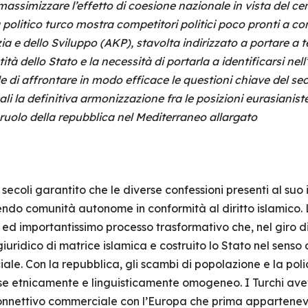
massimizzare l’effetto di coesione nazionale in vista del ce
 politico turco mostra competitori politici poco pronti a c
zia e dello Sviluppo (AKP), stavolta indirizzato a portare a 
ità dello Stato e la necessità di portarla a identificarsi nell’
 di affrontare in modo efficace le questioni chiave del sec
li la definitiva armonizzazione fra le posizioni eurasianiste 
o ruolo della repubblica nel Mediterraneo allargato
coli garantito che le diverse confessioni presenti al suo i
do comunità autonome in conformità al diritto islamico. 
o ed importantissimo processo trasformativo che, nel giro 
iuridico di matrice islamica e costruito lo Stato nel senso d
ale. Con la repubblica, gli scambi di popolazione e la poli
se etnicamente e linguisticamente omogeneo. I Turchi ave
onnettivo commerciale con l’Europa che prima apparteneva