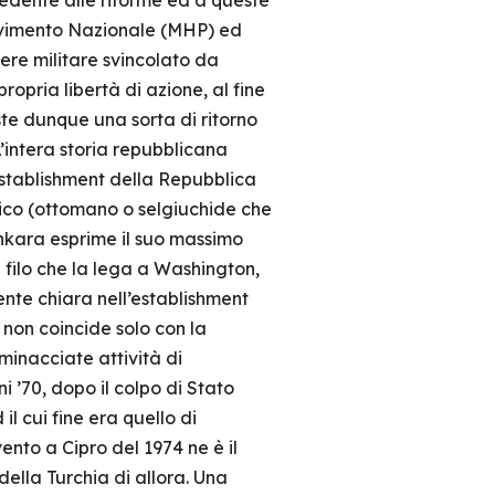
cedente alle riforme ed a queste
Movimento Nazionale (MHP) ed
tere militare svincolato da
propria libertà di azione, al fine
siste dunque una sorta di ritorno
’intera storia repubblicana
establishment della Repubblica
amico (ottomano o selgiuchide che
Ankara esprime il suo massimo
 filo che la lega a Washington,
nte chiara nell’establishment
 non coincide solo con la
 minacciate attività di
i ’70, dopo il colpo di Stato
 cui fine era quello di
ento a Cipro del 1974 ne è il
ella Turchia di allora. Una