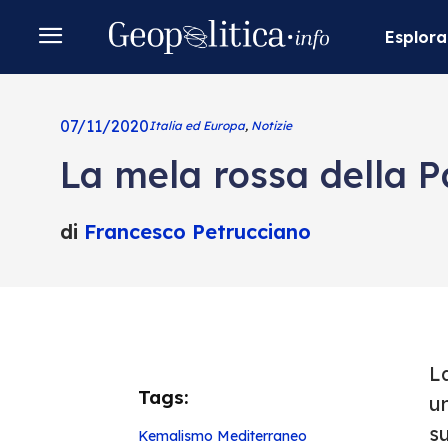
Esplora
07/11/2020
Italia ed Europa
,
Notizie
La mela rossa della P
di
Francesco Petrucciano
L
Tags:
un
s
Kemalismo
Mediterraneo