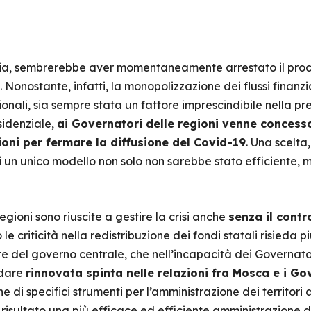
via, sembrerebbe aver momentaneamente arrestato il proce
. Nonostante, infatti, la monopolizzazione dei flussi finanz
ionali, sia sempre stata un fattore imprescindibile nella pre
sidenziale,
ai Governatori delle regioni venne concesso
oni per fermare la diffusione del Covid-19
. Una scelta
di un unico modello non solo non sarebbe stato efficiente
gioni sono riuscite a gestire la crisi anche
senza il contr
 criticità nella redistribuzione dei fondi statali risieda
e del governo centrale, che nell’incapacità dei Governator
 dare
rinnovata spinta nelle relazioni fra Mosca e i Go
e di specifici strumenti per l’amministrazione dei territori a
isultato una più efficace ed efficiente amministrazione de