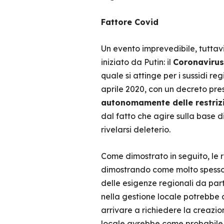
Fattore Covid
Un evento imprevedibile, tutta
iniziato da Putin: il
Coronavirus
quale si attinge per i sussidi reg
aprile 2020, con un decreto pre
autonomamente delle restrizi
dal fatto che agire sulla base 
rivelarsi deleterio.
Come dimostrato in seguito, le re
dimostrando come molto spesso le
delle esigenze regionali da part
nella gestione locale potrebbe
arrivare a richiedere la creazion
locale avrebbe come probabile r