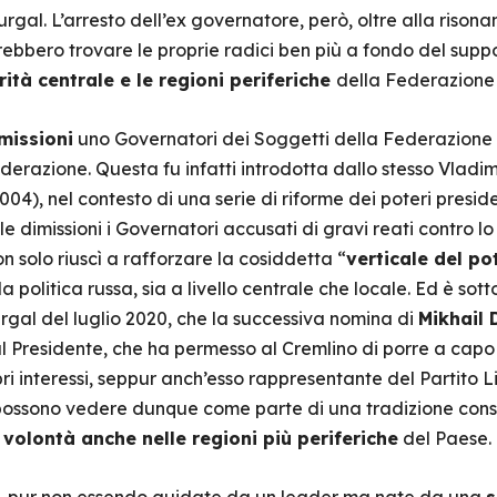
urgal. L’arresto dell’ex governatore, però, oltre alla risona
bbero trovare le proprie radici ben più a fondo del suppor
rità centrale e le regioni periferiche
della Federazione
missioni
uno Governatori dei Soggetti della Federazione è
derazione. Questa fu infatti introdotta dallo stesso Vladim
4), nel contesto di una serie di riforme dei poteri presid
le dimissioni i Governatori accusati di gravi reati contro 
n solo riuscì a rafforzare la cosiddetta “
verticale del po
 politica russa, sia a livello centrale che locale. Ed è sot
Furgal del luglio 2020, che la successiva nomina di
Mikhail
l Presidente, che ha permesso al Cremlino di porre a capo
opri interessi, seppur anch’esso rappresentante del Partito 
si possono vedere dunque come parte di una tradizione co
 volontà anche nelle regioni più periferiche
del Paese.