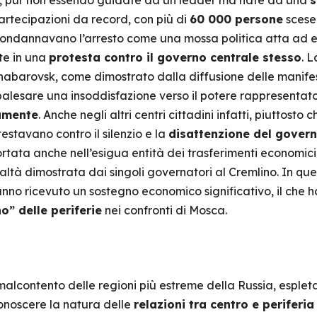
e, pur non essendo guidate da un leader ma nate da una
s
artecipazioni da record, con più di
60 000 persone
scese 
 condannavano l’arresto come una mossa politica atta ad 
te in una
protesta contro il governo centrale stesso
. L
Khabarovsk, come dimostrato dalla diffusione delle manifest
palesare una insoddisfazione verso il potere rappresenta
amente
. Anche negli altri centri cittadini infatti, piuttosto 
estavano contro il silenzio e la
disattenzione del govern
ortata anche nell’esigua entità dei trasferimenti economici 
altà dimostrata dai singoli governatori al Cremlino. In que
 hanno ricevuto un sostegno economico significativo, il che 
” delle periferie
nei confronti di Mosca.
lcontento delle regioni più estreme della Russia, espleta
noscere la natura delle
relazioni tra centro e periferia