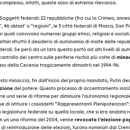
 complesso, infatti, queste sono di estrema rilevanza.
ggetti federali: 22 repubbliche (fra cui la Crimea, annessa 
 46 oblast’ o “regioni”, le 3 città federali di Mosca, San 
quali convivono numerosi gruppi etnici, religiosi e sociali.
ltsin sfruttò il desiderio di autonomia di molte delle rep
erali. Se però da un lato questo portò ad alti livelli di au
ontrollo del centro sulle periferie rischiò più volte di
minac
caso della Cecenia tragicamente dimostrò nel 1994-96.
ta minaccia, fin dall’inizio del proprio mandato, Putin deci
azione
del potere. Questo processo di accentramento iniziò
e una serie di riforme per diminuire l’autonomia regionale 
e di istituire i cosiddetti “Rappresentanti Plenipotenziari”
la legislatura federale su quella locale, che si era andata
con un una riforma del 2004, venne
revocata l’elezione po
 di reintroduzione delle elezioni, furono nominati dal Creml