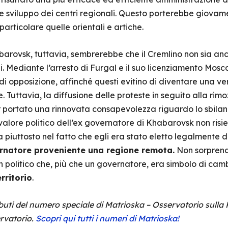
e sviluppo dei centri regionali. Questo porterebbe giovame
 particolare quelle orientali e artiche.
barovsk, tuttavia, sembrerebbe che il Cremlino non sia an
. Mediante l’arresto di Furgal e il suo licenziamento Mosc
di opposizione, affinché questi evitino di diventare una ver
. Tuttavia, la diffusione delle proteste in seguito alla rim
ortato una rinnovata consapevolezza riguardo lo sbilanc
l valore politico dell’ex governatore di Khabarovsk non risi
 piuttosto nel fatto che egli era stato eletto legalmente 
rnatore proveniente una regione remota.
Non sorprend
 un politico che, più che un governatore, era simbolo di c
rritorio
.
buti del numero speciale di Matrioska – Osservatorio sulla
ervatorio.
Scopri qui tutti i numeri di Matrioska!