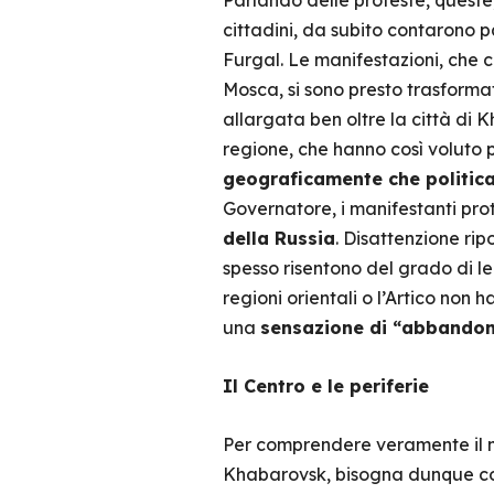
Parlando delle proteste, quest
cittadini, da subito contarono p
Furgal. Le manifestazioni, che
Mosca, si sono presto trasforma
allargata ben oltre la città di 
regione, che hanno così voluto 
geograficamente che politic
Governatore, i manifestanti prot
della Russia
. Disattenzione rip
spesso risentono del grado di le
regioni orientali o l’Artico non
una
sensazione di “abbandono
Il Centro e le periferie
Per comprendere veramente il ma
Khabarovsk, bisogna dunque co