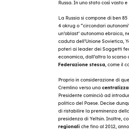
Russa. In uno stato così vasto e
La Russia si compone di ben 85 So
4 okrug o “circondari autonomi”,
un’oblast’ autonoma ebraica, nei 
caduta dell’Unione Sovietica, Ye
poteri ai leader dei Soggetti fed
economica, dall’altra lo scarso c
Federazione stessa
, come il 
Proprio in considerazione di ques
Cremlino verso una
centralizz
Presidente cominciò ad introdurr
politico del Paese. Decise dunqu
di ristabilire la preminenza del
presidenza di Yeltsin. Inoltre, 
regionali
che fino al 2012, anno