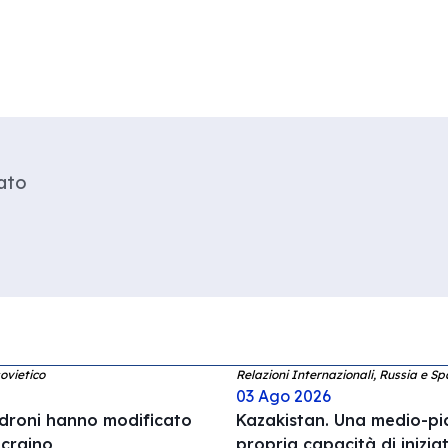
ato
ovietico
Relazioni Internazionali, Russia e Sp
03 Ago 2026
 droni hanno modificato
Kazakistan. Una medio-pic
ucraino
propria capacità di inizia