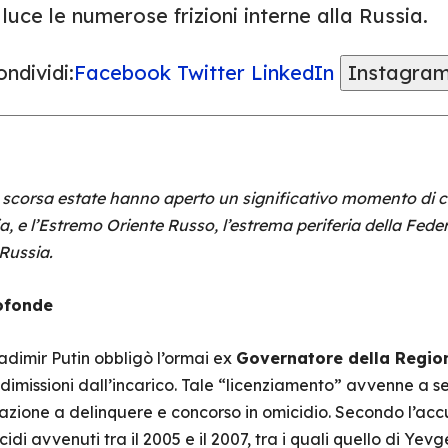
 luce le numerose frizioni interne alla Russia.
ndividi:
Facebook
Twitter
LinkedIn
Instagra
 scorsa estate hanno aperto un significativo momento di co
ia, e l’Estremo Oriente Russo, l’estrema periferia della Fed
 Russia.
rofonde
Vladimir Putin obbligò l’ormai ex
Governatore della Regio
dimissioni dall’incarico. Tale “licenziamento” avvenne a segu
iazione a delinquere e concorso in omicidio. Secondo l’ac
di avvenuti tra il 2005 e il 2007, tra i quali quello di Yevg