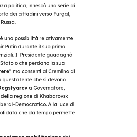
nza politica, innescò una serie di
to dei cittadini verso Furgal,
 Russa.
 una possibilità relativamente
ir Putin durante il suo primo
enziali. Il Presidente guadagnò
lo Stato o che perdano la sua
tere
” ma consentì al Cremlino di
to questa lente che si devono
 Degstyarev
a Governatore,
 della regione di Khabarovsk
Liberal-Democratico. Alla luce di
nsolidata che da tempo permette