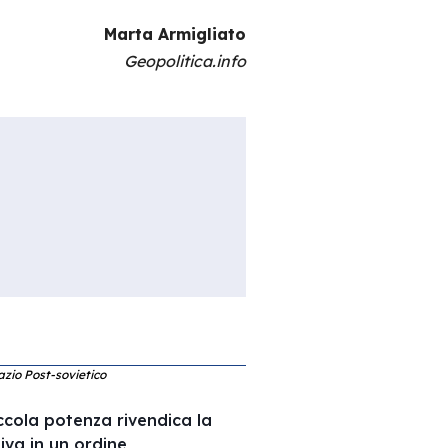
Marta Armigliato
Geopolitica.info
azio Post-sovietico
cola potenza rivendica la
tiva in un ordine