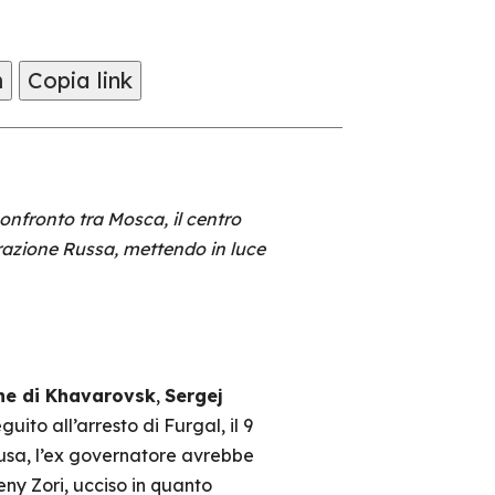
m
Copia link
nfronto tra Mosca, il centro
erazione Russa, mettendo in luce
ne di Khavarovsk
,
Sergej
ito all’arresto di Furgal, il 9
cusa, l’ex governatore avrebbe
eny Zori, ucciso in quanto