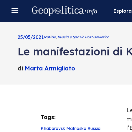
Esplora
25/05/2021
Notizie
,
Russia e Spazio Post-sovietico
Le manifestazioni di K
di
Marta Armigliato
L
Tags:
mo
l
Khabarovsk
Matrioska
Russia