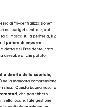
sso di “ri-centralizzazione”
iari nel budget centrale, dal
sa di Mosca sulla periferia, il 2
 il potere di imporre
, a detta del Presidente, nata
, ma avrebbe anche potuto
ollo diretto della capitale
,
 più nella mancata comprensione
i stessi. Questa buona riuscita
vernatori
, che potrebbero
 livello locale. Tale gestione
lle periferie grazie ad un