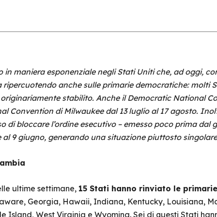
 in maniera esponenziale negli Stati Uniti che, ad oggi, co
ta ripercuotendo anche sulle primarie democratiche: molti 
 originariamente stabilito. Anche il Democratic National C
al Convention di Milwaukee dal 13 luglio al 17 agosto. Inoltr
 di bloccare l’ordine esecutivo – emesso poco prima dal 
ie al 9 giugno, generando una situazione piuttosto singolare
 cambia
lle ultime settimane,
15 Stati hanno rinviato le primari
elaware, Georgia, Hawaii, Indiana, Kentucky, Louisiana, M
 Island, West Virginia e Wyoming. Sei di questi Stati hann