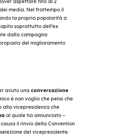
over aspettare fino al 2
 dei media. Nel frattempo il
ndo la propria popolarità a
apito soprattutto dell’ex
ente dalla campagna
 proposta del miglioramento
ver avuto una
conversazione
ico e non voglio che pensi che
o alla vicepresidenza che
ma
al quale ha annunciato –
causa il rinvio della Convention
selezione del vicepresidente.