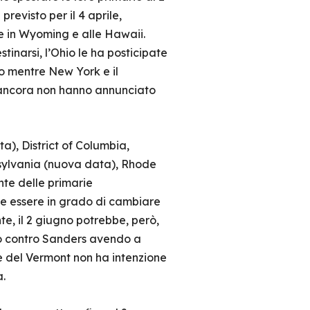
revisto per il 4 aprile,
he in Wyoming e alle Hawaii.
inarsi, l’Ohio le ha posticipate
no mentre New York e il
 ancora non hanno annunciato
), District of Columbia,
ylvania (nuova data), Rhode
te delle primarie
e essere in grado di cambiare
e, il 2 giugno potrebbe, però,
lo contro Sanders avendo a
e del Vermont non ha intenzione
a.