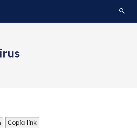
irus
m
Copia link