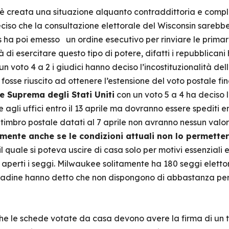
 si è creata una situazione alquanto contraddittoria e com
ciso che la consultazione elettorale del Wisconsin sarebb
s ha poi emesso un ordine esecutivo per rinviare le primarie
 di esercitare questo tipo di potere, difatti i repubblicani
un voto 4 a 2 i giudici hanno deciso l’incostituzionalità de
fosse riuscito ad ottenere l’estensione del voto postale fin
e Suprema degli Stati Uniti
con un voto 5 a 4 ha deciso l’
e agli uffici entro il 13 aprile ma dovranno essere spediti 
l timbro postale datati al 7 aprile non avranno nessun valor
mente anche se le condizioni attuali non lo permette
 quale si poteva uscire di casa solo per motivi essenziali e,
erti i seggi. Milwaukee solitamente ha 180 seggi elettoral
ttadine hanno detto che non dispongono di abbastanza per
o che le schede votate da casa devono avere la firma di un