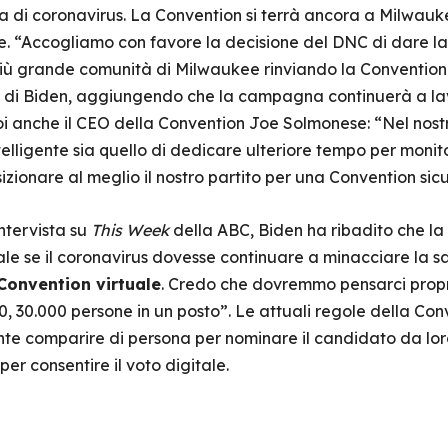
di coronavirus. La Convention si terrà ancora a Milwauk
. “Accogliamo con favore la decisione del DNC di dare la p
 più grande comunità di Milwaukee rinviando la Conventio
e di Biden, aggiungendo che la campagna continuerà a lavo
poi anche il CEO della Convention Joe Solmonese: “Nel nostr
telligente sia quello di dedicare ulteriore tempo per monito
zionare al meglio il nostro partito per una Convention sicu
intervista su
This Week
della ABC, Biden ha ribadito che l
le se il coronavirus dovesse continuare a minacciare la sa
Convention virtuale
. Credo che dovremmo pensarci prop
0, 30.000 persone in un posto”. Le attuali regole della Conv
e comparire di persona per nominare il candidato da loro
er consentire il voto digitale.