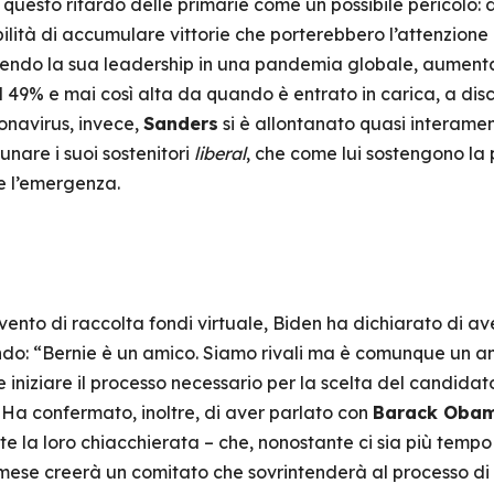
uesto ritardo delle primarie come un possibile pericolo: d
ilità di accumulare vittorie che porterebbero l’attenzione
endo la sua leadership in una pandemia globale, aumenta
l 49% e mai così alta da quando è entrato in carica, a disc
onavirus, invece,
Sanders
si è allontanato quasi interam
nare i suoi sostenitori
liberal
, che come lui sostengono la
te l’emergenza.
vento di raccolta fondi virtuale, Biden ha dichiarato di a
o: “Bernie è un amico. Siamo rivali ma è comunque un am
 iniziare il processo necessario per la scelta del candidat
Ha confermato, inoltre, di aver parlato con
Barack Oba
 la loro chiacchierata – che, nonostante ci sia più tempo 
 mese creerà un comitato che sovrintenderà al processo di 