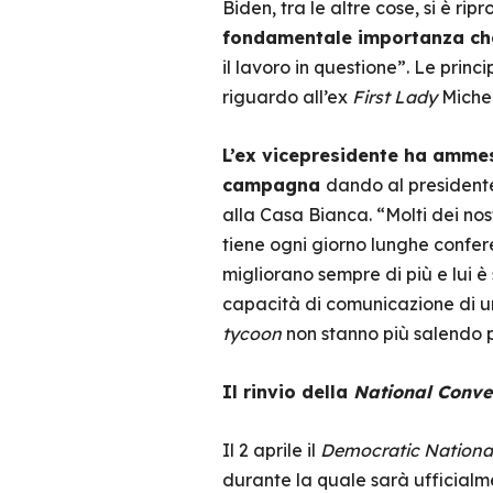
Biden, tra le altre cose, si è 
fondamentale importanza che
il lavoro in questione”. Le pri
riguardo all’ex
First Lady
Miche
L’ex vicepresidente ha ammes
campagna
dando al presidente 
alla Casa Bianca. “Molti dei nos
tiene ogni giorno lunghe confer
migliorano sempre di più e lui è 
capacità di comunicazione di un
tycoon
non stanno più salendo p
Il rinvio della
National Conve
Il 2 aprile il
Democratic Nationa
durante la quale sarà ufficialm