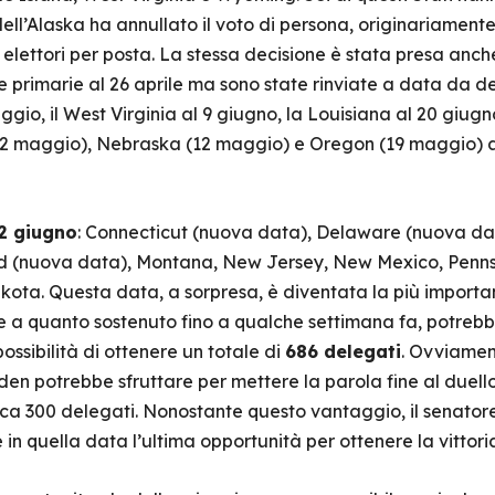
ll’Alaska ha annullato il voto di persona, originariamente p
 elettori per posta. La stessa decisione è stata presa anc
 primarie al 26 aprile ma sono state rinviate a data da dest
aggio, il West Virginia al 9 giugno, la Louisiana al 20 giug
 (2 maggio), Nebraska (12 maggio) e Oregon (19 maggio)
2 giugno
: Connecticut (nuova data), Delaware (nuova data
d (nuova data), Montana, New Jersey, New Mexico, Penns
ota. Questa data, a sorpresa, è diventata la più importan
 a quanto sostenuto fino a qualche settimana fa, potrebb
possibilità di ottenere un totale di
686 delegati
. Ovviament
den potrebbe sfruttare per mettere la parola fine al duel
rca 300 delegati. Nonostante questo vantaggio, il senator
 in quella data l’ultima opportunità per ottenere la vittori