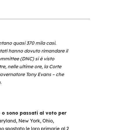
ntano quasi 370 mila casi.
Stati hanno dovuto rimandare il
ommittee (DNC) si è visto
e, nelle ultime ore, la Corte
governatore Tony Evans – che
.
e o sono passati al voto per
aryland, New York, Ohio,
o spostato le loro primarie al 2