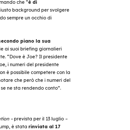
ermando che “
è di
l giusto background per svolgere
endo sempre un occhio di
secondo piano la sua
 ai suoi briefing giornalieri
nte. “Dove è Joe? Il presidente
e, i numeri del presidente
 non è possibile competere con la
otare che però che i numeri del
 se ne sta rendendo conto”.
tion –
prevista per il 13 luglio
–
rump, è stata
rinviata al 17