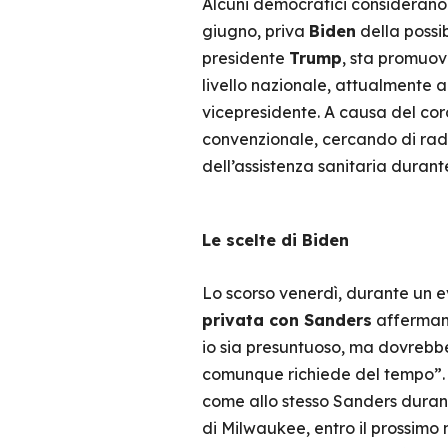
Alcuni democratici considerano q
giugno, priva
Biden
della possib
presidente
Trump
, sta promuov
livello nazionale, attualmente a
vicepresidente. A causa del cor
convenzionale, cercando di radu
dell’assistenza sanitaria duran
Le scelte di Biden
Lo scorso venerdì, durante un e
privata con Sanders
affermand
io sia presuntuoso, ma dovrebbe
comunque richiede del tempo”. 
come allo stesso Sanders durante
di Milwaukee, entro il prossimo