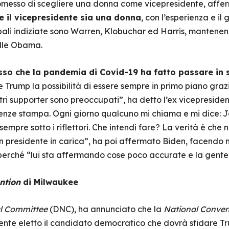
ripromesso di scegliere una donna come vicepresidente, aff
 il vicepresidente sia una donna
, con l’esperienza e i
ncipali indiziate sono Warren, Klobuchar ed Harris, manten
lle Obama.
so che la pandemia di Covid-19 ha fatto passare in 
Trump la possibilità di essere sempre in primo piano grazie
tri supporter sono preoccupati”, ha detto l’ex vicepreside
enze stampa. Ogni giorno qualcuno mi chiama e mi dice: Jo
sempre sotto i riflettori. Che intendi fare? La verità è che
 presidente in carica”, ha poi affermato Biden, facendo n
erché “lui sta affermando cose poco accurate e la gente
ntion
di Milwaukee
l Committee
(DNC), ha annunciato che la
National Conven
ente eletto il candidato democratico che dovrà sfidare T