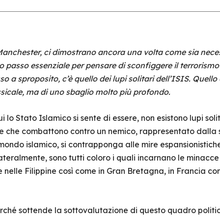
i Manchester, ci dimostrano ancora una volta come sia nece
imo passo essenziale per pensare di sconfiggere il terrorismo 
o a sproposito, c’è quello dei lupi solitari dell’ISIS. Que
essicale, ma di uno sbaglio molto più profondo.
 lo Stato Islamico si sente di essere, non esistono lupi soli
o e che combattono contro un nemico, rappresentato dalla
mondo islamico, si contrapponga alle mire espansionistiche e
teralmente, sono tutti coloro i quali incarnano le minacce 
e nelle Filippine così come in Gran Bretagna, in Francia com
erché sottende la sottovalutazione di questo quadro politi