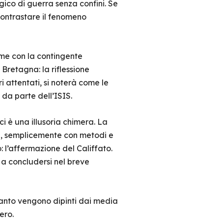
gico di guerra senza confini. Se
contrastare il fenomeno
game con la contingente
n Bretagna: la riflessione
 attentati, si noterà come le
 da parte dell’ISIS.
ici è una illusoria chimera. La
pa, semplicemente con metodi e
 l’affermazione del Califfato.
a concludersi nel breve
i tanto vengono dipinti dai media
ero.