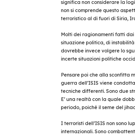
significa non considerare la log
non si comprende questo aspetto
terroristico al di fuori di Siria, I
Molti dei ragionamenti fatti dai
situazione politica, di instabilit
dovrebbe invece volgere lo sgua
incerte situazioni politiche occ
Pensare poi che alla sconfitta mil
guerra dell’ISIS viene condotta
tecniche differenti. Sono due st
E’ una realtà con la quale dob
periodo, poiché il seme del jihad
I terroristi dell’ISIS non sono l
internazionali. Sono combattent