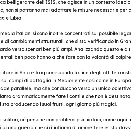
ica belligerante dell’ISIS, che agisce in un contesto ideolo
, non si potranno mai adottare le misure necessarie per 
raq e Libia.
 media italiani si sono inoltre concentrati sul possibile le
à e di cambiamenti strutturali, che si sta verificando in Gra
rdo verso scenari ben più ampi. Analizzando questo e altri
identali ben poco hanno a che fare con la volontà di colpire
itare in Siria e Iraq corrisponda la fine degli atti terrorist
 sui campi di battaglia in Medioriente così come in Euro
rade parallele, ma che conducono verso un unico obiettivo:
biamo drammaticamente fare i conti e che non è destinata 
 sta producendo i suoi frutti, ogni giorno più tragici.
upi solitari, né persone con problemi psichiatrici, come ogn
i di una guerra che ci rifiutiamo di ammettere esista davv