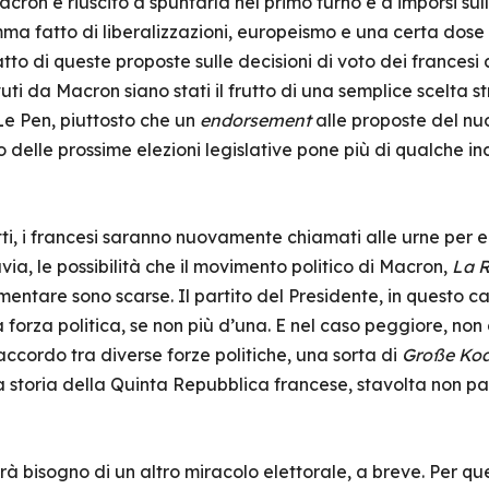
acron è riuscito a spuntarla nel primo turno e a imporsi sul
a fatto di liberalizzazioni, europeismo e una certa dose d
atto di queste proposte sulle decisioni di voto dei francesi 
uti da Macron siano stati il frutto di una semplice scelta s
Le Pen, piuttosto che un
endorsement
alle proposte del nuov
o delle prossime elezioni legislative pone più di qualche inc
ti, i francesi saranno nuovamente chiamati alle urne per e
ia, le possibilità che il movimento politico di Macron,
La R
ntare sono scarse. Il partito del Presidente, in questo c
forza politica, se non più d’una. E nel caso peggiore, non c
accordo tra diverse forze politiche, una sorta di
Große Koa
 storia della Quinta Repubblica francese, stavolta non p
à bisogno di un altro miracolo elettorale, a breve. Per que