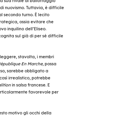
la sua rivale al ballottaggio
i nuovismo. Tuttavia, è difficile
al secondo turno. È lecito
trategica, ossia evitare che
o inquilino dell’Eliseo.
ognita sul già di per sé difficile
leggere, stavolta, i membri
épublique En Marche
, possa
aso, sarebbe obbligato a
osì irrealistico, potrebbe
lition
in salsa francese. E
articolarmente favorevole per
sto motivo gli occhi della