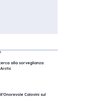
O
ricerca alla sorveglianza
Arctic
ll’Onorevole Calovini sul