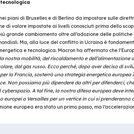
 tecnologica
i piani di Bruxelles e di Berlino da impostare sulle direttr
e di valore impostate ai livelli conosciuti prima dello scop
iù grande cambiamento oltre all’adozione delle politiche c
ondiali. Ma, alla luce del conflitto in Ucraina è fondamen
ergetica e tecnologica. Macron ha affermato che l’Euro
la nostra mobilità, del riscaldamento e dell’alimentazione 
icolare, dal gas russo. Ecco perché, dopo aver deciso di svilu
i per la Francia, sosterrò una strategia energetica europea 
. Non possiamo più dipendere da altri per difenderci, che si
l cyberspazio. A tal fine, la nostra difesa europea deve intens
no europei a Versailles per un vertice in cui si prenderanno 
ione europea era stato un primo passo, ma l’accelerazione 