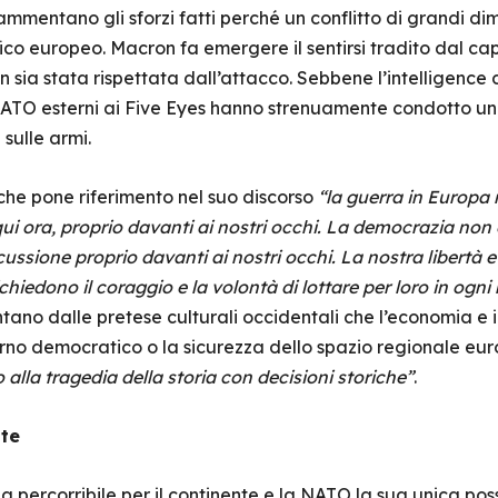
rammentano gli sforzi fatti perché un conflitto di grandi di
fico europeo. Macron fa emergere il sentirsi tradito dal c
 sia stata rispettata dall’attacco. Sebbene l’intelligence
NATO esterni ai Five Eyes hanno strenuamente condotto una
 sulle armi.
 che pone riferimento nel suo discorso
“la guerra in Europa no
. È qui ora, proprio davanti ai nostri occhi. La democrazia no
ussione proprio davanti ai nostri occhi. La nostra libertà e 
ichiedono il coraggio e la volontà di lottare per loro in og
ntano dalle pretese culturali occidentali che l’economia e i
erno democratico o la sicurezza dello spazio regionale eur
 alla tragedia della storia con decisioni storiche”
.
te
via percorribile per il continente e la NATO la sua unica poss