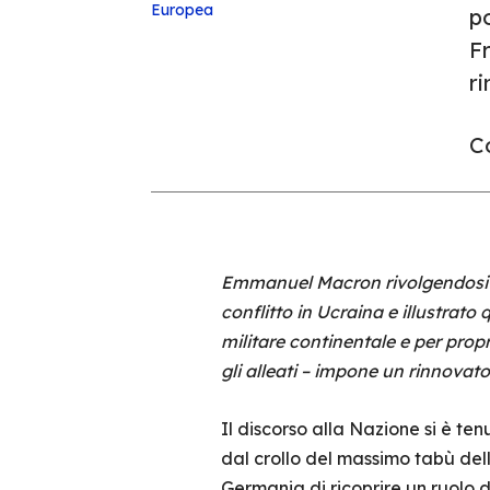
Europea
po
Fr
r
Co
Emmanuel Macron rivolgendosi all
conflitto in Ucraina e illustrat
militare continentale e per propr
gli alleati – impone un rinnovat
Il discorso alla Nazione si è te
dal crollo del massimo tabù del
Germania di ricoprire un ruolo d