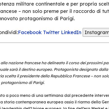
tenza militare continentale e per propria scel
ancese – non solo preme per il raccordo di tutt
innovato protagonismo di Parigi.
ndividi:
Facebook
Twitter
LinkedIn
Instagra
a nazione francese ha delineato il corso dei prossimi pass
o quale sarà il destino europeo. Protagonista designato dall
ia scelta il presidente della Repubblica Francese – non solo
o protagonismo di Parigi.
nuto a poco meno di una settimana dal precedente intervent
la storia contemporanea europea ossia il riarmo della Ger
i leadership dell’Unione europea, la fine dell’era Merkel e 