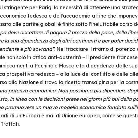
 stringente per Parigi la necessità di ottenere una strate
a economica tedesca e dell’accademia affine che imponeva
sato alle partite globali è finito sotto l’ineluttabile corso 
opa deve accettare di pagare il prezzo della pace, della lib
re la sua dipendenza dagli altri continenti e per poter decid
pendente e più sovrana”
. Nel tracciare il ritorno di potenza
e non solo in ottica anti-austerità – il presidente francese 
mmiccamenti a Pechino e Mosca e la dipendenza dalle supp
ca prospettiva tedesca – alla luce del conflitto e delle all
rso alla Nazione si trova la ricetta transalpina per la cost
una potenza economica. Non possiamo più dipendere dagli alt
sto, in linea con le decisioni prese nei giorni più bui della 
o promuovere un nuovo modello economico fondato sull’i
parli di un’Europa e mai di Unione europea, come se questo
Trattati.