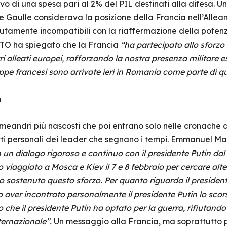
vo di una spesa pari al 2% del PIL destinati alla difesa. 
Gaulle considerava la posizione della Francia nell’Allean
tamente incompatibili con la riaffermazione della potenz
ATO ha spiegato che la Francia
“ha partecipato allo sforzo
i alleati europei, rafforzando la nostra presenza militare es
uppe francesi sono arrivate ieri in Romania come parte di q
n
ro meandri più nascosti che poi entrano solo nelle cronache
tratti personali dei leader che segnano i tempi. Emmanuel 
un dialogo rigoroso e continuo con il presidente Putin dal
 viaggiato a Mosca e Kiev il 7 e 8 febbraio per cercare alte
o sostenuto questo sforzo. Per quanto riguarda il presidente
 aver incontrato personalmente il presidente Putin lo scor
 che il presidente Putin ha optato per la guerra, rifiutando
ternazionale”.
Un messaggio alla Francia, ma soprattutto pe