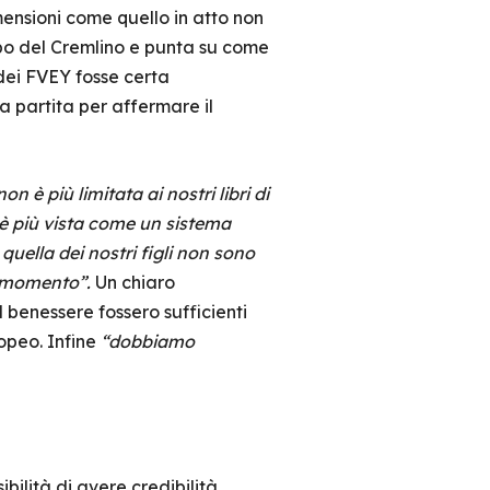
mensioni come quello in atto non
apo del Cremlino e punta su come
 dei FVEY fosse certa
 partita per affermare il
n è più limitata ai nostri libri di
n è più vista come un sistema
quella dei nostri figli non sono
ni momento”.
Un chiaro
l benessere fossero sufficienti
opeo. Infine
“dobbiamo
ibilità di avere credibilità