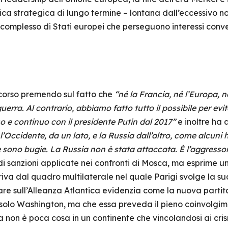
tica strategica di lungo termine – lontana dall’eccessivo 
 complesso di Stati europei che perseguono interessi conve
iscorso premendo sul fatto che
“né la Francia, né l’Europa, n
erra. Al contrario, abbiamo fatto tutto il possibile per ev
o e continuo con il presidente Putin dal 2017”
e inoltre ha
 l’Occidente, da un lato, e la Russia dall’altro, come alcun
 sono bugie. La Russia non è stata attaccata. È l’aggresso
i sanzioni applicate nei confronti di Mosca, ma esprime un
eriva dal quadro multilaterale nel quale Parigi svolge la
tare sull’Alleanza Atlantica evidenzia come la nuova partit
olo Washington, ma che essa preveda il pieno coinvolgiment
ca non è poca cosa in un continente che vincolandosi ai cr