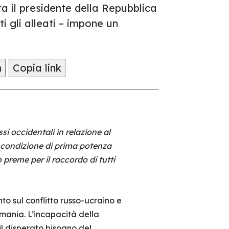
ta il presidente della Repubblica
i gli alleati – impone un
m
Copia link
i occidentali in relazione al
a condizione di prima potenza
 preme per il raccordo di tutti
o sul conflitto russo-ucraino e
mania. L’incapacità della
il disperato bisogno del