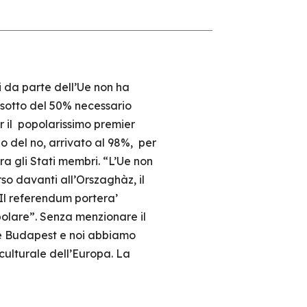
 da parte dell’Ue non ha
i sotto del 50% necessario
r il popolarissimo premier
o del no, arrivato al 98%, per
tra gli Stati membri. “L’Ue non
o davanti all’Orszaghàz, il
 Il referendum portera’
polare”. Senza menzionare il
 e Budapest e noi abbiamo
 culturale dell’Europa. La