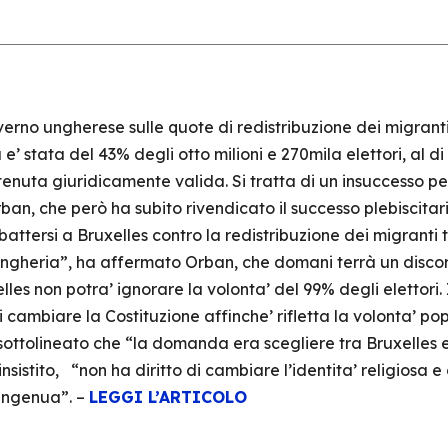
rno ungherese sulle quote di redistribuzione dei migranti
e’ stata del 43% degli otto milioni e 270mila elettori, al d
tenuta giuridicamente valida. Si tratta di un insuccesso pe
an, che però ha subito rivendicato il successo plebiscitari
battersi a Bruxelles contro la redistribuzione dei migranti 
Ungheria”, ha affermato Orban, che domani terrà un discors
es non potra’ ignorare la volonta’ del 99% degli elettori.
 cambiare la Costituzione affinche’ rifletta la volonta’ po
sottolineato che “la domanda era scegliere tra Bruxelles
nsistito, “non ha diritto di cambiare l’identita’ religiosa e
 ingenua”. –
LEGGI L’ARTICOLO