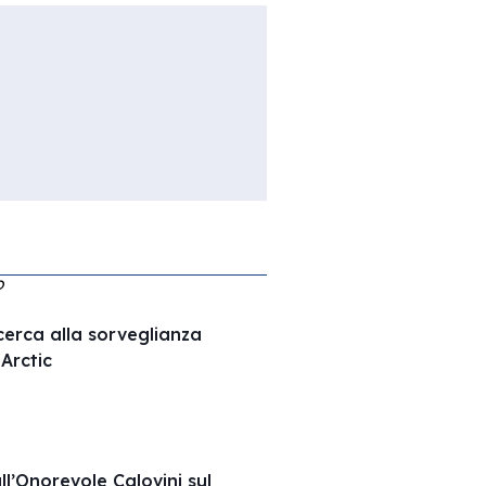
O
ricerca alla sorveglianza
Arctic
ll’Onorevole Calovini sul