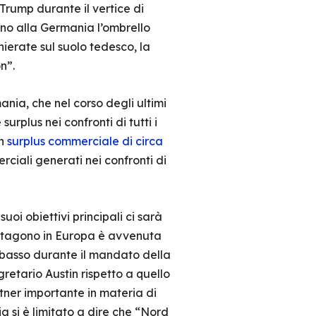
Trump durante il vertice di
ono alla Germania l’ombrello
hierate sul suolo tedesco, la
on”.
nia, che nel corso degli ultimi
plus nei confronti di tutti i
un
surplus commerciale di circa
rciali generati nei confronti di
uoi obiettivi principali ci sarà
 Pentagono in Europa è avvenuta
iù basso durante il mandato della
etario Austin rispetto a quello
tner importante in materia di
 si è limitato a dire che “Nord