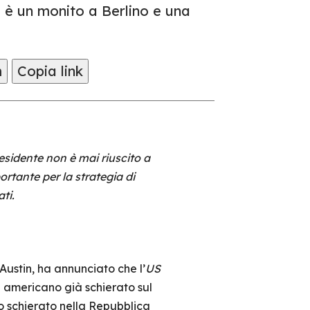
 è un monito a Berlino e una
m
Copia link
esidente non è mai riuscito a
rtante per la strategia di
ti.
Austin, ha annunciato che l’
US
e americano già schierato sul
no schierato nella Repubblica