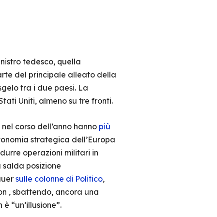
nistro tedesco, quella
rte del principale alleato della
sgelo tra i due paesi. La
ati Uniti, almeno su tre fronti.
i nel corso dell’anno hanno
più
utonomia strategica dell’Europa
urre operazioni militari in
 salda posizione
auer
sulle colonne di Politico
,
ton , sbattendo, ancora una
 è “un’illusione”.