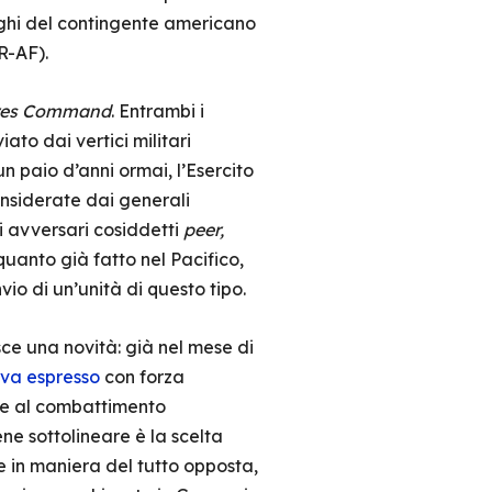
nghi del contingente americano
R-AF).
ires Command
. Entrambi i
iato dai vertici militari
un paio d’anni ormai, l’Esercito
nsiderate dai generali
li avversari cosiddetti
peer,
uanto già fatto nel Pacifico,
nvio di un’unità di questo tipo.
isce una novità: già nel mese di
va espresso
con forza
te al combattimento
ene sottolineare è la scelta
e in maniera del tutto opposta,