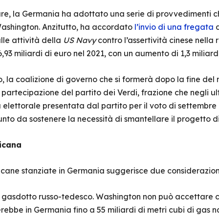
tare, la Germania ha adottato una serie di provvedimenti 
ashington. Anzitutto, ha accordato
l’invio di una fregata
d
lle attività della
US Navy
contro l’assertività cinese nella
93 miliardi di euro nel 2021, con un aumento di 1,3 miliard
co, la coalizione di governo che si formerà dopo la fine d
artecipazione del partito dei Verdi, frazione che negli 
elettorale presentata dal partito per il voto di settembre 
punto da sostenere la necessità di smantellare il progetto 
ricana
icane stanziate in Germania suggerisce due considerazion
l gasdotto russo-tedesco. Washington non può accettare ch
erebbe in Germania fino a 55 miliardi di metri cubi di gas 