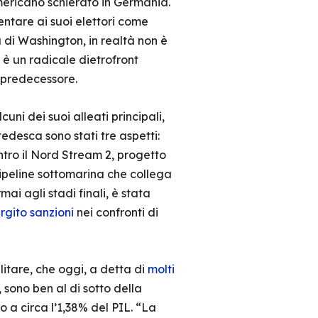
americano schierato in Germania.
entare ai suoi elettori come
a di Washington, in realtà non è
 è un radicale dietrofront
o predecessore.
cuni dei suoi alleati principali,
 tedesca sono stati tre aspetti:
ntro il Nord Stream 2, progetto
ipeline sottomarina che collega
ai agli stadi finali, è stata
rgito sanzioni
nei confronti di
litare, che oggi, a detta di
molti
 sono ben al di sotto della
 a circa l’1,38% del PIL. “La