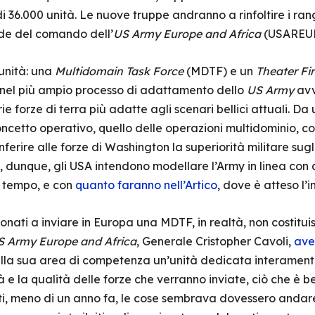
i 36.000 unità. Le nuove truppe andranno a rinfoltire i ra
de del comando dell’
US Army Europe and Africa
(USAREU
 unità: una
Multidomain Task Force
(MDTF) e un
Theater F
no nel più ampio processo di adattamento dello
US Army
avv
ie forze di terra più adatte agli scenari bellici attuali. Da 
cetto operativo, quello delle operazioni multidominio, co
nferire alle forze di Washington la superiorità militare sug
 dunque, gli USA intendono modellare l’Army in linea con q
 tempo, e con
quanto faranno nell’Artico
, dove è atteso l’i
zionati a inviare in Europa una MDTF, in realtà, non costitu
S Army Europe and Africa
, Generale Cristopher Cavoli,
ave
nella sua area di competenza un’unità dedicata interamen
à e la qualità delle forze che verranno inviate, ciò che è b
etti, meno di un anno fa, le cose sembrava dovessero andar