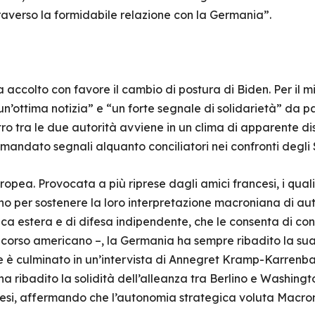
averso la formidabile relazione con la Germania”.
accolto con favore il cambio di postura di Biden. Per il mi
un’ottima notizia” e “un forte segnale di solidarietà” da pa
tro tra le due autorità avviene in un clima di apparente di
mandato segnali alquanto conciliatori nei confronti degli St
uropea. Provocata a più riprese dagli amici francesi, i qual
no per sostenere la loro interpretazione macroniana di a
ca estera e di difesa indipendente, che le consenta di cond
corso americano –, la Germania ha sempre ribadito la sua
he è culminato in un’intervista di Annegret Kramp-Karrenb
 ha ribadito la solidità dell’alleanza tra Berlino e Washing
ncesi, affermando che l’autonomia strategica voluta Macron