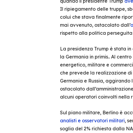
quando il presidente Trump
ave
Il ripiegamento delle truppe, sb
colui che stava finalmente ripor
mai avvenuto, ostacolato dall’
o
rispetto alla politica perseguit
La presidenza Trump è stata in eff
la Germania in primis.. Al centro 
energetico, militare e commercia
che prevede la realizzazione di
Germania e Russia, aggirando l’U
ostacolato dall’amministrazion
alcuni operatori coinvolti nella 
Sul piano militare, Berlino è ac
analisti e osservatori militari
, s
soglia del 2% richiesta dalla N