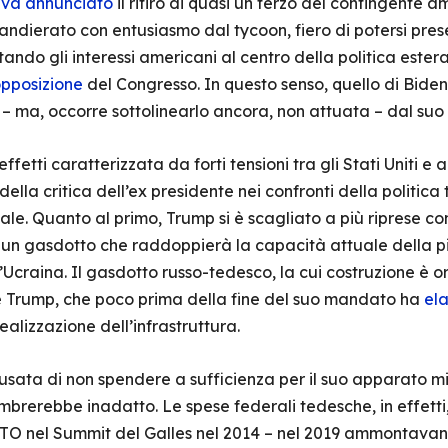
va annunciato
il ritiro di quasi un terzo del contingente 
andierato con entusiasmo dal tycoon, fiero di potersi pres
tando gli interessi americani al centro della politica ester
pposizione
del Congresso. In questo senso, quello di Biden
a – ma, occorre sottolinearlo ancora, non attuata – dal su
etti caratterizzata da forti tensioni tra gli Stati Uniti e al
della critica dell’ex presidente nei confronti della politica
le. Quanto al primo, Trump si è scagliato a più riprese co
 un gasdotto che raddoppierà la capacità attuale della p
craina. Il gasdotto russo-tedesco, la cui costruzione è orm
e Trump, che poco prima della fine del suo mandato ha
ela
realizzazione dell’infrastruttura.
cusata di non spendere a sufficienza per il suo apparato mi
embrerebbe inadatto. Le spese federali tedesche, in effetti,
ATO nel Summit del Galles nel 2014 – nel 2019 ammontavano