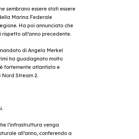
che sembrano essere stati essere
ella Marina Federale
 regione. Ha poi annunciato che
i rispetto all’anno precedente.
el mandato di Angela Merkel
ultimi ha guadagnato molto
è fortemente atlantista e
di Nord Stream 2.
i.
e l’infrastruttura venga
naturale all’anno, conferendo a