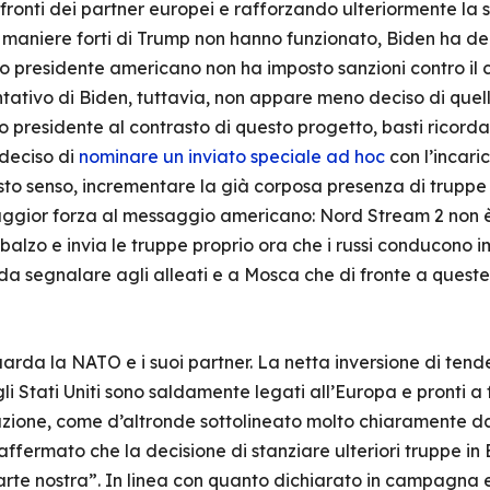
nfronti dei partner europei e rafforzando ulteriormente la
 maniere forti di Trump non hanno funzionato, Biden ha de
tto presidente americano non ha imposto sanzioni contro il 
ntativo di Biden, tuttavia, non appare meno deciso di quel
o presidente al contrasto di questo progetto, basti ricord
deciso di
nominare un inviato speciale ad hoc
con l’incari
o senso, incrementare la già corposa presenza di truppe st
ggior forza al messaggio americano: Nord Stream 2 non è 
 balzo e invia le truppe proprio ora che i russi conducono i
 segnalare agli alleati e a Mosca che di fronte a queste p
rda la NATO e i suoi partner. La netta inversione di tend
i Stati Uniti sono saldamente legati all’Europa e pronti a f
razione, come d’altronde sottolineato molto chiaramente da 
affermato che la decisione di stanziare ulteriori truppe i
te nostra”. In linea con quanto dichiarato in campagna e