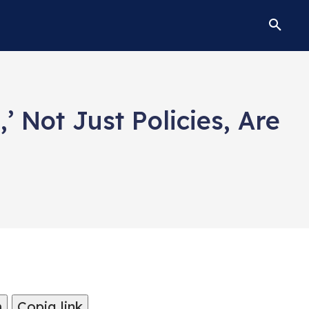
’ Not Just Policies, Are
m
Copia link