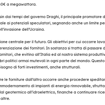
 180€ a megawattora.
sin dai tempi del governo Draghi, il principale promotore 
 ai potenziali speculatori, segnando anche un limite per i
ll’invasione dell’Ucraina.
one centrale per il futuro. Gli obiettivi per cui occorre la
ferenziazione dei fornitori. In sostanza si tratta di passare
rnitori, che evitino all’Italia ed al nostro sistema produttiv
ibri politici ormai mutevoli in ogni parte del mondo. Questo
isogno di forti investimenti, anche strutturali.
are le forniture dall’altro occorre anche procedere spedit
modernamento di impianti di energia rinnovabile, sfruttand
dal geotermico all’idroelettrico, finanche a continuare rice
altre.