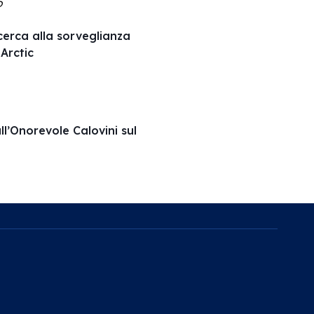
O
ricerca alla sorveglianza
Arctic
ll’Onorevole Calovini sul