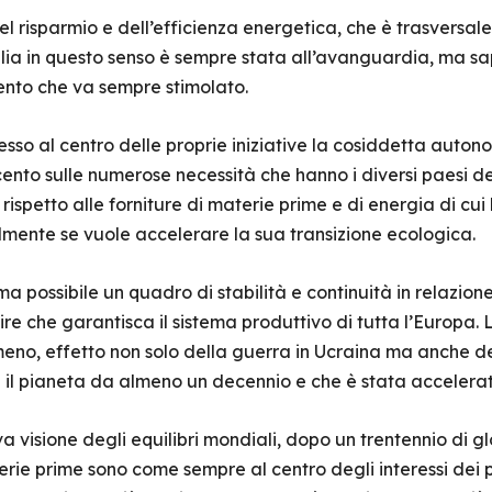
l risparmio e dell’efficienza energetica, che è trasversa
’Italia in questo senso è sempre stata all’avanguardia, ma 
ento che va sempre stimolato.
so al centro delle proprie iniziative la cosiddetta auton
cento sulle numerose necessità che hanno i diversi paesi de
rispetto alle forniture di materie prime e di energia di cu
almente se vuole accelerare la sua transizione ecologica.
a possibile un quadro di stabilità e continuità in relazione
ire che garantisca il sistema produttivo di tutta l’Europa.
eno, effetto non solo della guerra in Ucraina ma anche dell
il pianeta da almeno un decennio e che è stata accelera
 visione degli equilibri mondiali, dopo un trentennio di glo
terie prime sono come sempre al centro degli interessi dei p