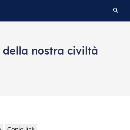
della nostra civiltà
m
Copia link