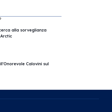
O
ricerca alla sorveglianza
Arctic
ll’Onorevole Calovini sul