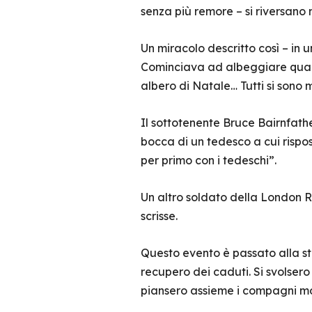
senza più remore – si riversano n
Un miracolo descritto così – in 
Cominciava ad albeggiare quando
albero di Natale… Tutti si sono m
Il sottotenente Bruce Bairnfathe
bocca di un tedesco a cui rispose
per primo con i tedeschi”.
Un altro soldato della London Ri
scrisse.
Questo evento è passato alla s
recupero dei caduti. Si svolsero 
piansero assieme i compagni mo