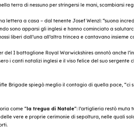
ella terra di nessuno per stringersi le mani, scambiarsi rega
una lettera a casa – dal tenente Josef Wenzl: “suona incredi
 sono apparsi gli inglesi e hanno cominciato a salutarci. 
ossi liberi dall’una all’altra trincea e cantavano insieme 
r del I battaglione Royal Warwickshires annotò anche l’iniz
ro i canti natalizi inglesi e il viso felice del suo sergente
fle Brigade spiegò meglio il contagio di quella pace, “ci 
toria come “
la tregua di Natale
“: l’artiglieria restò muta
delle vere e proprie cerimonie di sepoltura, nelle quali sol
rti.