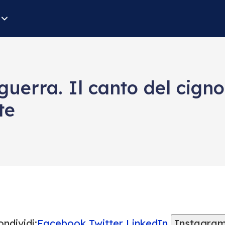
uerra. Il canto del cigno 
te
ndividi:
Facebook
Twitter
LinkedIn
Instagra