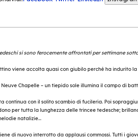
 tedeschi si sono ferocemente affrontati per settimane sot
tino viene accolta quasi con giubilo perché ha indurito la
 Neuve Chapelle – un tiepido sole illumina il campo di bat
ta continua con il solito scambio di fucileria. Poi sopraggiun
ndono per tutta la lunghezza delle trincee tedesche; brilla
melodie natalizie…
 viene di nuovo interrotto da applausi commossi. Tutti i gio