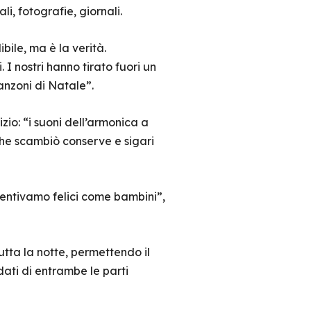
li, fotografie, giornali.
bile, ma è la verità.
I nostri hanno tirato fuori un
canzoni di Natale”.
io: “i suoni dell’armonica a
 che scambiò conserve e sigari
sentivamo felici come bambini”,
 tutta la notte, permettendo il
dati di entrambe le parti