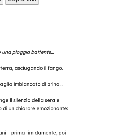
to una pioggia battente…
 terra, asciugando il fango.
taglia imbiancato di brina…
ge il silenzio della sera e
no di un chiarore emozionante:
vani – prima timidamente, poi