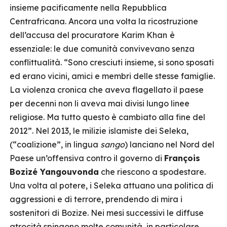
insieme pacificamente nella Repubblica
Centrafricana. Ancora una volta la ricostruzione
dell’accusa del procuratore Karim Khan
è
essenziale: le due comunità convivevano senza
conflittualità. “Sono cresciuti insieme, si sono sposati
ed erano vicini, amici e membri delle stesse famiglie.
La violenza cronica che aveva flagellato il paese
per decenni non li aveva mai divisi lungo linee
religiose. Ma tutto questo è cambiato alla fine del
2012”. Nel 2013, le milizie islamiste dei Seleka,
(“coalizione”, in lingua
sango
) lanciano nel Nord del
Paese un’offensiva contro il governo di
François
Bozizé Yangouvonda
che riescono a spodestare.
Una volta al potere, i Seleka attuano una politica di
aggressioni e di terrore, prendendo di mira i
sostenitori di Bozize. Nei mesi successivi le diffuse
atrocità spingono molte comunità, in particolare