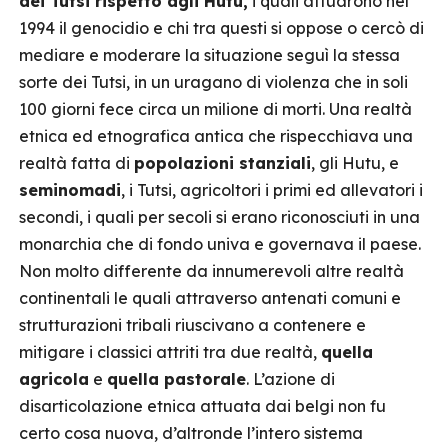
dei Tutsi rispetto agli Hutu,
i quali attuarono nel
1994 il genocidio e chi tra questi si oppose o cercò di
mediare e moderare la situazione seguì la stessa
sorte dei Tutsi, in un uragano di violenza che in soli
100 giorni fece circa un milione di morti. Una realtà
etnica ed etnografica antica che rispecchiava una
realtà fatta di
popolazioni stanziali
, gli Hutu, e
seminomadi
, i Tutsi, agricoltori i primi ed allevatori i
secondi, i quali per secoli si erano riconosciuti in una
monarchia che di fondo univa e governava il paese.
Non molto differente da innumerevoli altre realtà
continentali le quali attraverso antenati comuni e
strutturazioni tribali riuscivano a contenere e
mitigare i classici attriti tra due realtà,
quella
agricola
e
quella pastorale
. L’azione di
disarticolazione etnica attuata dai belgi non fu
certo cosa nuova, d’altronde l’intero sistema