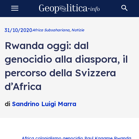
31/10/2020
Africa Subsahariana
,
Notizie
Rwanda oggi: dal
genocidio alla diaspora, il
percorso della Svizzera
d’Africa
di
Sandrino Luigi Marra
Africa
colonialismo
genocidio
Paul Kagame
Rwanda