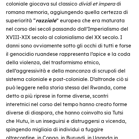
coloniale giocava sul classico
dividi et impera
di
romana memoria, aggiungendo quella certezza di
superiorità “
razziale
” europea che era maturata
nel corso dei secoli passando dall’Imperialismo del
XVIII-XIX secolo al colonialismo del XX secolo. I
danni sono ovviamente sotto gli occhi di tutti e forse
il genocidio ruandese rappresenta l’apice e la coda
della violenza, del trasformismo etnico,
dell’aggressività e della mancanza di scrupoli del
sistema coloniale e post-coloniale. D’altronde ciò si
può leggere nella storia stessa del Rwanda, come
detto a più riprese in forme diverse, scontri
interetnici nel corso del tempo hanno creato forme
diverse di diaspora, che hanno coinvolto sia Tutsi
che Hutu, in un inseguirsi e distruggersi a vicenda,
spingendo migliaia di individui a fuggire
oltreconfine, in Congo, in Burundi, in Uganda in