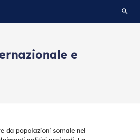
ternazionale e
ate da popolazioni somale nel
gimenti politici profondi. La