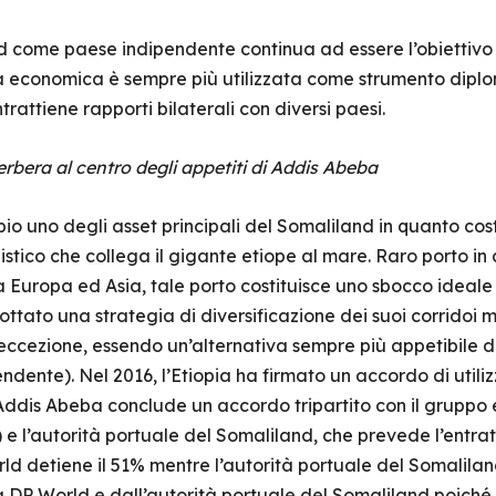
d come paese indipendente continua ad essere l’obiettivo p
va economica è sempre più utilizzata come strumento dipl
intrattiene rapporti bilaterali con diversi paesi.
erbera al centro degli appetiti di Addis Abeba
bio uno degli asset principali del Somaliland in quanto c
istico che collega il gigante etiope al mare. Raro porto i
 Europa ed Asia, tale porto costituisce uno sbocco ideale p
tato una strategia di diversificazione dei suoi corridoi marit
 eccezione, essendo un’alternativa sempre più appetibile dei
ndente). Nel 2016, l’Etiopia ha firmato un accordo di utiliz
Addis Abeba conclude un accordo tripartito con il gruppo 
 e l’autorità portuale del Somaliland, che prevede l’entrat
ld detiene il 51% mentre l’autorità portuale del Somalilan
 DP World e dall’autorità portuale del Somaliland poiché 