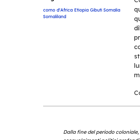
qu
corno d'Africa
Etiopia
Gibuti
Somalia
Somaliland
qu
di
p
co
st
l
mi
Co
Dalla fine del periodo coloniale