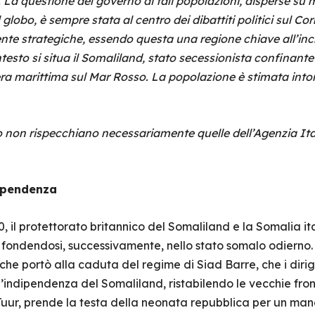
 La questione del governo di tali popolazioni, disperse su mi
 globo, è sempre stata al centro dei dibattiti politici sul Corn
e strategiche, essendo questa una regione chiave all’incro
esto si situa il Somaliland, stato secessionista confinante co
a marittima sul Mar Rosso. La popolazione è stimata intorno
lo non rispecchiano necessariamente quelle dell’Agenzia Ita
dipendenza
60, il protettorato britannico del Somaliland e la Somalia i
 fondendosi, successivamente, nello stato somalo odierno.
 che portò alla caduta del regime di Siad Barre, che i diri
’indipendenza del Somaliland, ristabilendo le vecchie fronti
r, prende la testa della neonata repubblica per un mand