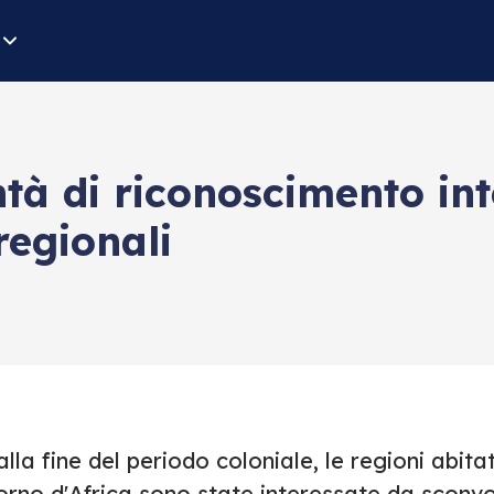
ntà di riconoscimento in
regionali
lla fine del periodo coloniale, le regioni abit
rno d'Africa sono state interessate da sconvol