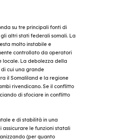
a su tre principali fonti di
li altri stati federali somali. La
esta molto instabile e
emente controllato da operatori
e locale. La debolezza della
, di cui una grande
ra il Somaliland e la regione
bi rivendicano. Se il conflitto
ando di sfociare in conflitto
ale e di stabilità in una
 assicurare le funzioni statali
organizzando (per quanto