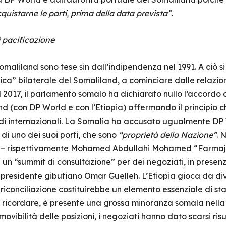
quistarne le parti, prima della data prevista”.
di pacificazione
Somaliland sono tese sin dall’indipendenza nel 1991. A ciò s
tica” bilaterale del Somaliland, a cominciare dalle relaz
l 2017, il parlamento somalo ha dichiarato nullo l’accordo 
d (con DP World e con l’Etiopia) affermando il principio c
di internazionali. La Somalia ha accusato ugualmente DP W
di uno dei suoi porti, che sono
“proprietà della Nazione”
. 
 – rispettivamente Mohamed Abdullahi Mohamed “Farmajo”
i un “summit di consultazione” per dei negoziati, in presen
l presidente gibutiano Omar Guelleh. L’Etiopia gioca da dive
a riconciliazione costituirebbe un elemento essenziale di stab
e ricordare, è presente una grossa minoranza somala nell
movibilità delle posizioni, i negoziati hanno dato scarsi risu