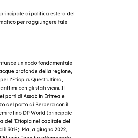
rincipale di politica estera del
omatico per raggiungere tale
ostituisce un nodo fondamentale
n acque profonde della regione,
er l’Etiopia. Quest’ultima,
timi con gli stati vicini. Il
 porti di Assab in Eritrea e
zo del porto di Berbera con il
emiratino DP World (principale
a dell’Etiopia nel capitale del
d il 30%). Ma, a giugno 2022,
l’Etiopia
“non ha ottemperato