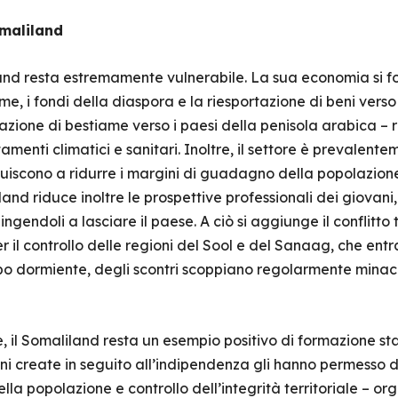
omaliland
nd resta estremamente vulnerabile. La sua economia si fond
me, i fondi della diaspora e la riesportazione di beni verso g
tazione di bestiame verso i paesi della penisola arabica – r
enti climatici e sanitari. Inoltre, il settore è prevalent
buiscono a ridurre i margini di guadagno della popolazion
nd riduce inoltre le prospettive professionali dei giovani
endoli a lasciare il paese. A ciò si aggiunge il conflitto t
l controllo delle regioni del Sool e del Sanaag, che entram
o dormiente, degli scontri scoppiano regolarmente minacci
 il Somaliland resta un esempio positivo di formazione stat
oni create in seguito all’indipendenza gli hanno permesso di
della popolazione e controllo dell’integrità territoriale – 