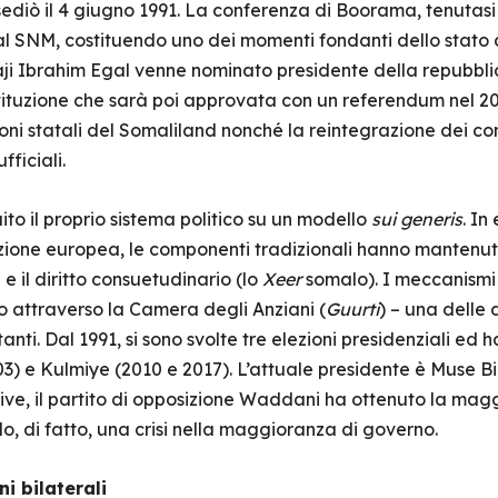
ediò il 4 giugno 1991. La conferenza di Boorama, tenutasi 
dal SNM, costituendo uno dei momenti fondanti dello stato 
 Ibrahim Egal venne nominato presidente della repubblic
tituzione che sarà poi approvata con un referendum nel 2
uzioni statali del Somaliland nonché la reintegrazione dei co
fficiali.
ito il proprio sistema politico su un modello
sui generis
. In
pirazione europea, le componenti tradizionali hanno mantenu
e il diritto consuetudinario (lo
Xeer
somalo). I meccanismi 
ico attraverso la Camera degli Anziani (
Guurti
) – una delle
nti. Dal 1991, si sono svolte tre elezioni presidenziali ed 
3) e Kulmiye (2010 e 2017). L’attuale presidente è Muse Bi
ative, il partito di opposizione Waddani ha ottenuto la ma
do, di fatto, una crisi nella maggioranza di governo.
i bilaterali