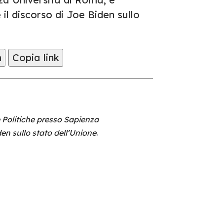
l discorso di Joe Biden sullo
m
Copia link
e Politiche presso Sapienza
en sullo stato dell’Unione
.