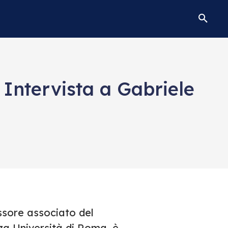
Intervista a Gabriele
ssore associato del
za Università di Roma, è