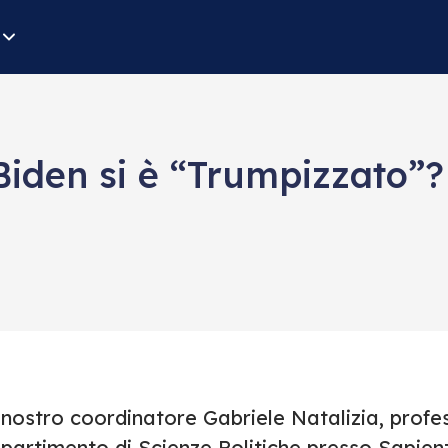
iden si è “Trumpizzato”? 
 nostro coordinatore Gabriele Natalizia, profe
ipartimento di Scienze Politiche presso Sapien