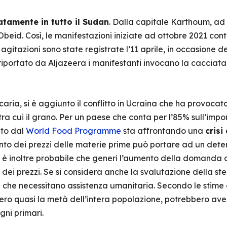
tamente in tutto il Sudan
. Dalla capitale Karthoum, ad a
eid. Così, le manifestazioni iniziate ad ottobre 2021 co
e agitazioni sono state registrate l’11 aprile, in occasione d
riportato da Aljazeera i manifestanti invocano la cacciata 
aria, si è aggiunto il conflitto in Ucraina che ha provoca
tra cui il grano. Per un paese che conta per l’85% sull’imp
ato dal
World Food Programme
sta affrontando una
crisi
nto dei prezzi delle materie prime può portare ad un dete
è inoltre probabile che generi l’aumento della domanda di 
i prezzi. Se si considera anche la svalutazione della ste
 che necessitano assistenza umanitaria. Secondo le stime
vero quasi la metà dell’intera popolazione, potrebbero ave
gni primari.