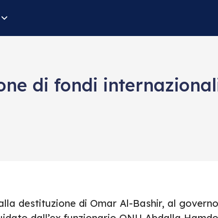
ne di fondi internazionali
alla destituzione di Omar Al-Bashir, al govern
uidato dall’ex funzionario ONU Abdalla Hamdoc