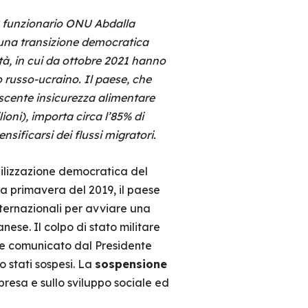
ex funzionario ONU Abdalla
 una transizione democratica
ttà, in cui da ottobre 2021 hanno
to russo-ucraino. Il paese, che
scente insicurezza alimentare
ioni), importa circa l’85% di
nsificarsi dei flussi migratori.
bilizzazione democratica del
la primavera del 2019, il paese
ternazionali per avviare una
nese. Il colpo di stato militare
ome comunicato dal Presidente
 stati sospesi. La
sospensione
resa e sullo sviluppo sociale ed