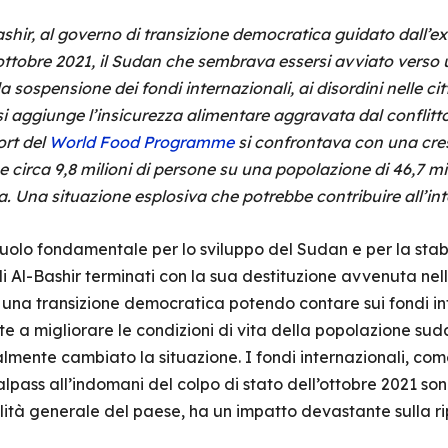
ashir, al governo di transizione democratica guidato dall’
’ottobre 2021, il Sudan che sembrava essersi avviato verso
a sospensione dei fondi internazionali, ai disordini nelle ci
i, si aggiunge l’insicurezza alimentare aggravata dal conflit
ort del
World Food Programme
si confrontava con una cre
e circa 9,8 milioni di persone su una popolazione di 46,7 mil
. Una situazione esplosiva che potrebbe contribuire all’inte
 ruolo fondamentale per lo sviluppo del Sudan e per la sta
i Al-Bashir terminati con la sua destituzione avvenuta nel
una transizione democratica potendo contare sui fondi in
te a migliorare le condizioni di vita della popolazione suda
almente cambiato la situazione. I fondi internazionali, c
ass all’indomani del colpo di stato dell’ottobre 2021 sono
lità generale del paese, ha un impatto devastante sulla rip