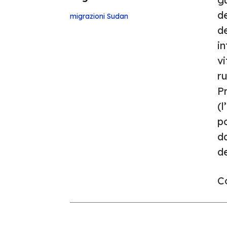
d
migrazioni
Sudan
d
in
vi
ru
P
(l
po
da
de
Co