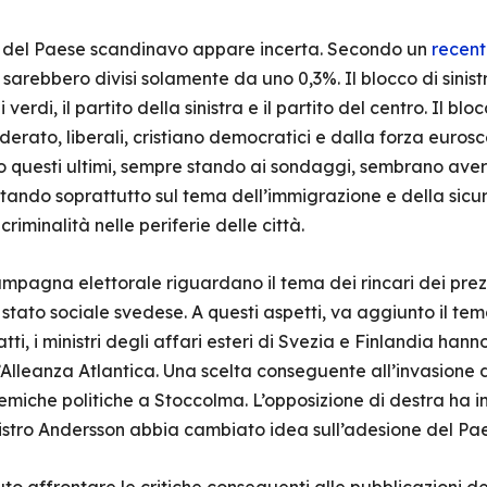
ne del Paese scandinavo appare incerta. Secondo un
recen
a sarebbero divisi solamente da uno 0,3%. Il blocco di sinis
verdi, il partito della sinistra e il partito del centro. Il blo
erato, liberali, cristiano democratici e dalla forza eurosc
io questi ultimi, sempre stando ai sondaggi, sembrano aver
ando soprattutto sul tema dell’immigrazione e della sicure
riminalità nelle periferie delle città.
campagna elettorale riguardano il tema dei rincari dei prez
o stato sociale svedese. A questi aspetti, va aggiunto il te
fatti, i ministri degli affari esteri di Svezia e Finlandia hann
l’Alleanza Atlantica. Una scelta conseguente all’invasione d
che politiche a Stoccolma. L’opposizione di destra ha inf
istro Andersson abbia cambiato idea sull’adesione del Pa