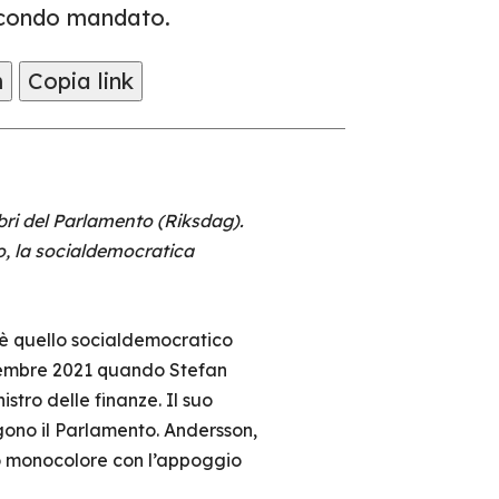
econdo mandato.
m
Copia link
bri del Parlamento (Riksdag).
o, la socialdemocratica
 è quello socialdemocratico
embre 2021 quando Stefan
stro delle finanze. Il suo
gono il Parlamento. Andersson,
no monocolore con l’appoggio