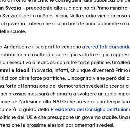
o affrontare le critiche conseguenti alle pubblicazioni d
n Svezia
– precedente alla sua nomina di Primo ministro 
n Svezia rispetto ai Paesi vicini. Nello studio viene accusa
dal governo Lofven che si sono basate principalmente su r
elle scuole.
a Andersson e il suo partito vengono
accreditati dai sond
obabilmente risulterà essere il più votato e il più rappres
un esecutivo alleandosi con altre forze politiche. Un’all
mmi e ideali
. In Svezia, infatti, chiunque diventerà Primo
ci con altre forze partitiche. L’incognita viene però dall
a forte affermazione dei democratici svedesi lo scenario 
, nei prossimi mesi sarà chiamata a svolgere un ruolo impo
stione dell’adesione alla NATO che prevede una tempistica 
ssumerà la guida della
Presidenza del Consiglio dell’Unio
 politiche dell’UE e che presuppone un governo stabile. Una 
tenzione le prossime elezioni parlamentari svedesi.