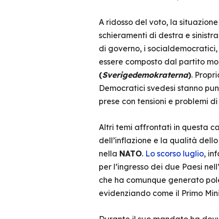
A ridosso del voto, la situazio
schieramenti di destra e sinistr
di governo, i socialdemocratici, i 
essere composto dal partito mod
(
Sverigedemokraterna
)
. Propr
Democratici svedesi stanno punt
prese con tensioni e problemi di c
Altri temi affrontati in questa 
dell’inflazione e la qualità dell
nella
NATO
.
Lo scorso luglio
, in
per l’ingresso dei due Paesi nel
che ha comunque generato polemi
evidenziando come il Primo Min