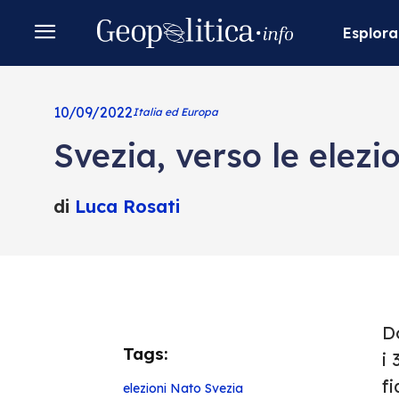
Esplora
10/09/2022
Italia ed Europa
Svezia, verso le elez
di
Luca Rosati
D
Tags:
i
fi
elezioni
Nato
Svezia