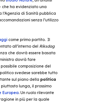
ello
studio Nature
, un’analisi
– che ha evidenziato una
ta l’Agenzia di Sanità pubblica
accomandazioni senza l’utilizzo
aggi
come primo partito. Il
entato all’interno del
Riksdag
eanza che dovrà essere basata
 ministro dovrà fare
a possibile composizione del
politico svedese sarebbe tutto
rtante sul piano della
politica
piuttosto lunga, il prossimo
ne Europea
. Un ruolo rilevante
ragione in più per la quale