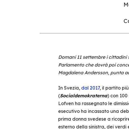
M
Co
Domani 11 settembre i cittadini
Parlamento che dovrà poi conced
Magdalena Andersson, punta ad
In Svezia,
dal 2017
, il partito 
(
Socialdemokraterna
) con 100
Lofven ha rassegnato le dimissio
esecutivo ha incassato una debo
prima donna svedese a ricoprire
esterno della sinistra, dei verdi