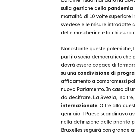
Durante il suo mandato ha dovut
sulla gestione della
pandemia i
mortalità di 10 volte superiore i
svedese e le misure introdotte 
delle mascherine e la chiusura d
Nonostante queste polemiche, l
partito socialdemocratico che pr
dovrà essere capace di formare 
su una
condivisione di progra
affidamento a compromessi politi
nuovo Parlamento. In caso di un
da decifrare. La Svezia, inoltre
internazionale
. Oltre alla que
gennaio il Paese scandinavo a
nella definizione delle priorità
Bruxelles seguirà con grande at