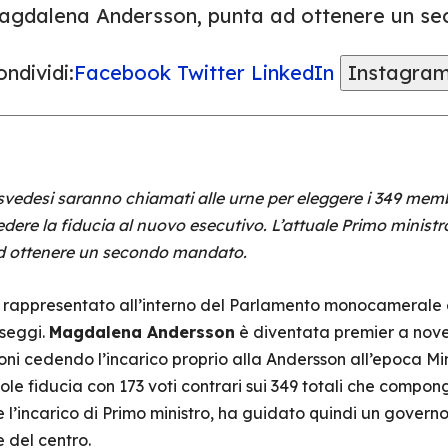
agdalena Andersson, punta ad ottenere un s
ndividi:
Facebook
Twitter
LinkedIn
Instagra
 svedesi saranno chiamati alle urne per eleggere i 349 mem
ere la fiducia al nuovo esecutivo. L’attuale Primo ministr
 ottenere un secondo mandato.
più rappresentato all’interno del Parlamento monocamerale
 seggi.
Magdalena Andersson
è diventata premier a nov
ni cedendo l’incarico proprio alla Andersson all’epoca Mini
le fiducia con 173 voti contrari sui 349 totali che compon
 l’incarico di Primo ministro, ha guidato quindi un gover
 e del centro.