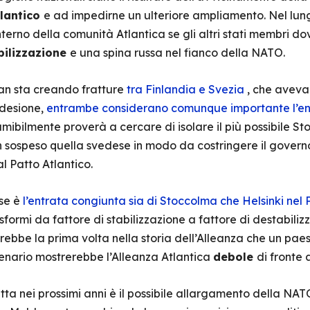
tlantico
e ad impedirne un ulteriore ampliamento. Nel lun
interno della comunità Atlantica se gli altri stati membri 
bilizzazione
e una spina russa nel fianco della NATO.
ogan sta creando fratture
tra Finlandia e Svezia
, che avev
adesione,
entrambe considerano comunque importante l’e
mibilmente proverà a cercare di isolare il più possibile
in sospeso quella svedese in modo da costringere il govern
l Patto Atlantico.
sse è
l’entrata congiunta sia di Stoccolma che Helsinki nel 
asformi da fattore di stabilizzazione a fattore di destabil
rebbe la prima volta nella storia dell’Alleanza che un p
cenario mostrerebbe l’Alleanza Atlantica
debole
di fronte 
tta nei prossimi anni è il possibile allargamento della NAT