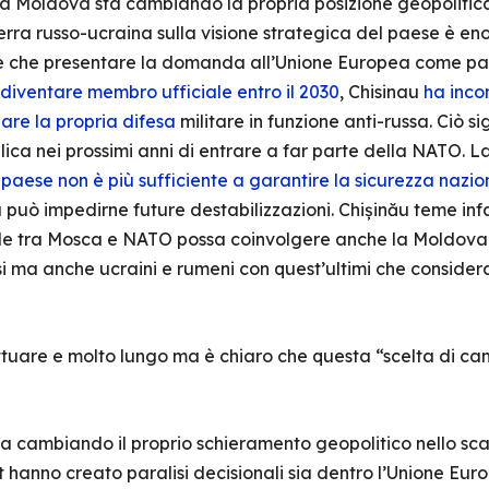
 la Moldova sta cambiando la propria posizione geopolitica
erra russo-ucraina sulla visione strategica del paese è e
ltre che presentare la domanda all’Unione Europea come p
 diventare membro ufficiale entro il 2030
, Chisinau
ha inco
are la propria difesa
militare in funzione anti-russa. Ciò si
blica nei prossimi anni di entrare a far parte della NATO. L
l paese non è più sufficiente a garantire la sicurezza nazio
a può impedirne future destabilizzazioni. Chișinău teme inf
ale tra Mosca e NATO possa coinvolgere anche la Moldova 
ssi ma anche ucraini e rumeni con quest’ultimi che conside
attuare e molto lungo ma è chiaro che questa “scelta di c
sta cambiando il proprio schieramento geopolitico nello sca
hanno creato paralisi decisionali sia dentro l’Unione Euro