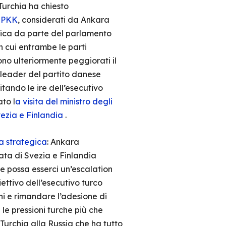
 Turchia ha chiesto
l PKK
, considerati da Ankara
tifica da parte del parlamento
n cui entrambe le parti
no ulteriormente peggiorati il
 leader del partito danese
tando le ire dell’esecutivo
to l
a visita del ministro degli
vezia e Finlandia
.
a strategica
: Ankara
ata di Svezia e Finlandia
he possa esserci un’escalation
ettivo dell’esecutivo turco
chi e rimandare l’adesione di
le pressioni turche più che
 Turchia alla Russia che ha tutto