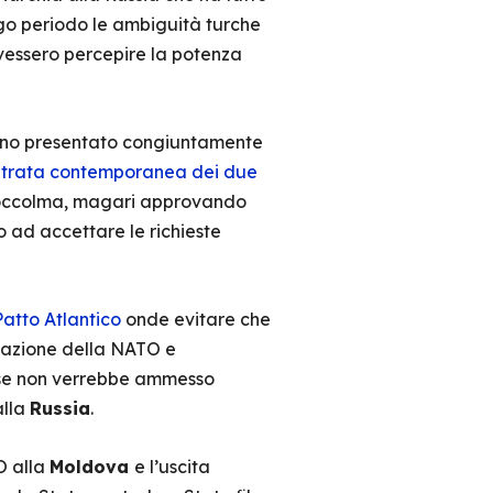
go periodo le ambiguità turche
dovessero percepire la potenza
ano presentato congiuntamente
ntrata contemporanea dei due
 Stoccolma, magari approvando
o ad accettare le richieste
Patto Atlantico
onde evitare che
izzazione della NATO e
aese non verrebbe ammesso
alla
Russia
.
O alla
Moldova
e l’uscita