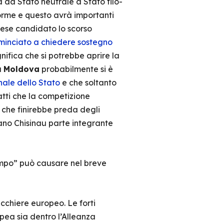
 da Stato neutrale a Stato filo-
norme e questo avrà importanti
aese candidato lo scorso
minciato a chiedere sostegno
gnifica che si potrebbe aprire la
a
Moldova
probabilmente si è
nale dello Stato
e che soltanto
atti che la competizione
che finirebbe preda degli
rano Chisinau parte integrante
ampo” può causare nel breve
cchiere europeo. Le forti
pea sia dentro l’Alleanza