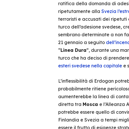
ratifica della domanda di ades
ripetutamente alla
Svezia l’estr
terroristi e accusati dei ripetu
turco dell’adesione svedese, cre
sembrano determinate a non fare
21 gennaio a seguito
dell’ince
“
Linea Dura
”, durante una mani
turco che ha deciso di prendere
esteri svedese nella capitale
e 
L’inflessibilità di Erdogan potre
probabilmente ritiene pericoloso
aumenterebbe la linea di conta
diretta tra
Mosca
e l’Alleanza 
potrebbe essere quello di convin
Finlandia e Svezia a tempi migli
essere il frutto di esigenze stra