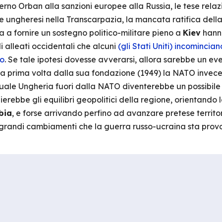
erno Orban alla sanzioni europee alla Russia, le tese relaz
ze ungheresi nella Transcarpazia, la mancata ratifica del
za a fornire un sostegno politico-militare pieno a
Kiev
hanno
 alleati occidentali che alcuni
(gli Stati Uniti) incomincia
co
. Se tale ipotesi dovesse avverarsi, allora sarebbe un ev
a prima volta dalla sua fondazione (1949) la NATO invece 
uale Ungheria fuori dalla NATO diventerebbe un possibile S
rebbe gli equilibri geopolitici della regione, orientando l
bia
, e forse arrivando perfino ad avanzare pretese territori
 grandi cambiamenti che la guerra russo-ucraina sta prov