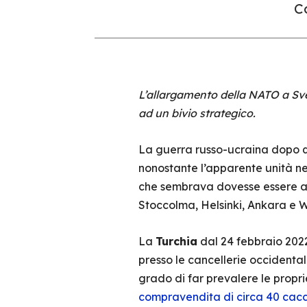
Co
L’allargamento della NATO a Svez
ad un bivio strategico.
La guerra russo-ucraina dopo qua
nonostante l’apparente unità nel
che sembrava dovesse essere all’
Stoccolma, Helsinki, Ankara e W
La
Turchia
dal 24 febbraio 2022
presso le cancellerie occidenta
grado di far prevalere le proprie
compravendita di circa 40 caccia