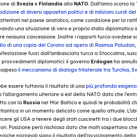
ione di
Svezia
e
Finlandia
alla
NATO
. Dall’anno scorso la
adizione di diversi oppositori politici e di miliziani curdi de
ti attentati nel paese anatolico, come condizione per la ra
ando una situazione di vero e proprio stallo diplomatico i
 nessuna concessione. Inoltre i rapporti turco-svedese so
ndio di una copia del Corano ad opera di Rasmus Paludan
,
festazione fuori dall’ambasciata turca a Stoccolma, susci
 provvedimenti diplomatici: il governo
Erdogan
ha annulla
sospeso
il meccanismo di dialogo trilaterale tra Turchia, S
bbe essere tuttavia il risultato di una
più profonda esigenz
 l’allargamento ulteriore a est della NATO dato che l’entr
tto con la
Russia
nel Mar Baltico e quindi le probabilità c
Atlantica in un momento delicato come quello attuale. L’obi
cere gli USA a tenere degli stati cuscinetti tra i due bloc
ori. Posizione però rischiosa dato che molti sospettano che 
tegiche nazionali siano il risultato dell’avvicinamento della