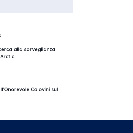
O
ricerca alla sorveglianza
Arctic
ll’Onorevole Calovini sul