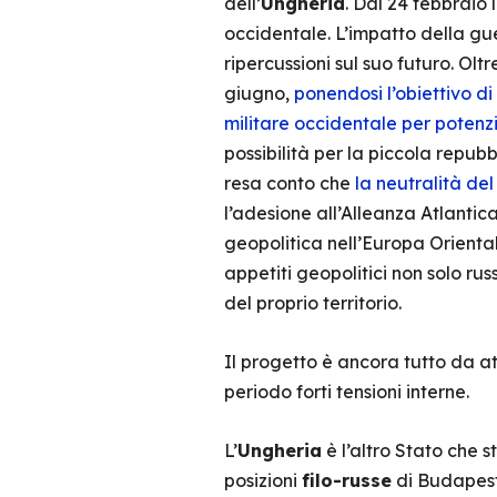
dell’
Ungheria
. Dal 24 febbraio
occidentale. L’impatto della gu
ripercussioni sul suo futuro. O
giugno,
ponendosi l’obiettivo di
militare occidentale per potenzi
possibilità per la piccola repub
resa conto che
la neutralità de
l’adesione all’Alleanza Atlantic
geopolitica nell’Europa Orient
appetiti geopolitici non solo ru
del proprio territorio.
Il progetto è ancora tutto da 
periodo forti tensioni interne.
L’
Ungheria
è l’altro Stato che 
posizioni
filo-russe
di Budapest 