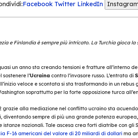
ndividi:
Facebook
Twitter
LinkedIn
Instagra
ia e Finlandia è sempre più intricato. La Turchia gioca la
si un anno sta creando tensioni e fratture all’interno del
 sostenere l’
Ucraina
contro l’invasore russo. L’entrata di
S
inizio veloce e scontata si sta trasformando in un rebus g
ashington soprattutto per la forte opposizione turca all’en
 grazie alla mediazione nel conflitto ucraino sta acuendo i
li, diventando sempre di più una grande potenza europea, 
 istanze nazionali. Tale ascesa crea forti diatribe con gli S
 F-16 americani del valore di 20 miliardi di dollari
ma an