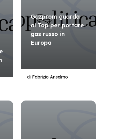
Gazprom guarda
al Tap per portare
gas russo in
Europa
e
n
di
Fabrizio Anselmo