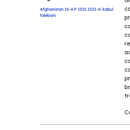
c
Afghanistan
IS-KP
ISIS
ISIS-K
kabul
talebani
pr
c
co
re
ad
co
c
pr
br
tr
Co