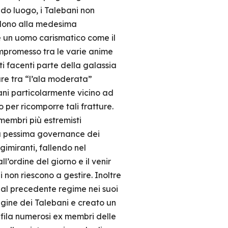
ondo luogo, i Talebani non
ondono alla medesima
è un uomo carismatico come il
ompromesso tra le varie anime
i facenti parte della galassia
are tra “l’ala moderata”
i particolarmente vicino ad
per ricomporre tali fratture.
i membri più estremisti
 la pessima governance dei
gimiranti, fallendo nel
l’ordine del giorno e il venir
 non riescono a gestire. Inoltre
 al precedente regime nei suoi
ine dei Talebani e creato un
e fila numerosi ex membri delle