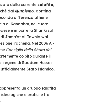
enzato dalla corrente
salafita
,
nché dal
Qutbismo
,
dottrina
econda differenza attiene
ncia di Kandahar, nel cuore
paese e imporre la Shari’a sul
e di Jama’at al-Tawhid wal-
sezione irachena. Nel 2006 Al-
come
Consiglio della Shura dei
ortemente colpito durante il
 del regime di Saddam Hussein.
ò ufficialmente Stato Islamico,
rappresenta un gruppo salafita
 ideologiche e pratiche tra i
o