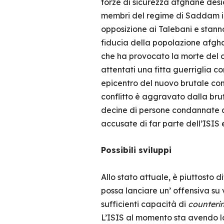
forze di sicurezza afghane desi
membri del regime di Saddam in 
opposizione ai Talebani e stann
fiducia della popolazione afghan
che ha provocato la morte del 
attentati una fitta guerriglia c
epicentro del nuovo brutale conf
conflitto è aggravato dalla bru
decine di persone condannate a
accusate di far parte dell’ISIS
Possibili sviluppi
Allo stato attuale, è piuttosto di
possa lanciare un’ offensiva su 
sufficienti capacità di
counteri
L’ISIS al momento sta avendo la