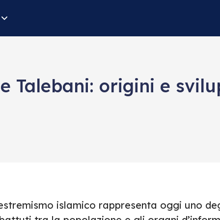
 Talebani: origini e svil
’estremismo islamico rappresenta oggi uno d
battuti tra la popolazione e gli organi d’infor