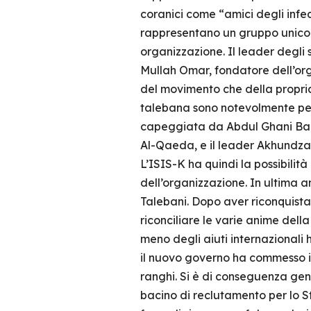
coranici come “amici degli infede
rappresentano un gruppo unico e
organizzazione. Il leader degl
Mullah Omar, fondatore dell’org
del movimento che della propria 
talebana sono notevolmente pegg
capeggiata da Abdul Ghani Bar
Al-Qaeda, e il leader Akhundzad
L’ISIS-K ha quindi la possibilità 
dell’organizzazione. In ultima 
Talebani. Dopo aver riconquistato
riconciliare le varie anime della
meno degli aiuti internazionali 
il nuovo governo ha commesso il
ranghi. Si è di conseguenza ge
bacino di reclutamento per lo St