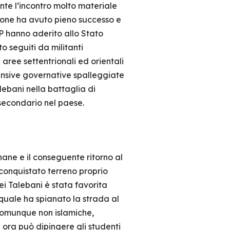
ante l’incontro molto materiale
zione ha avuto pieno successo e
TTP hanno aderito allo Stato
 seguiti da militanti
aree settentrionali ed orientali
ensive governative spalleggiate
lebani nella battaglia di
secondario nel paese.
ghane e il conseguente ritorno al
iconquistato terreno proprio
dei Talebani è stata favorita
l quale ha spianato la strada al
o comunque non islamiche,
ora può dipingere gli studenti