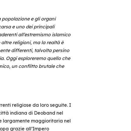
 popolazione e gli organi
rsa e uno dei principali
 aderenti all’estremismo islamico
tre religioni, ma la realtà è
nte differenti, talvolta persino
aia. Oggi esploreremo quello che
mico, un conflitto brutale che
renti religiose da loro seguite. I
 città indiana di Deoband nel
 e largamente maggioritaria nel
uropa grazie all’Impero