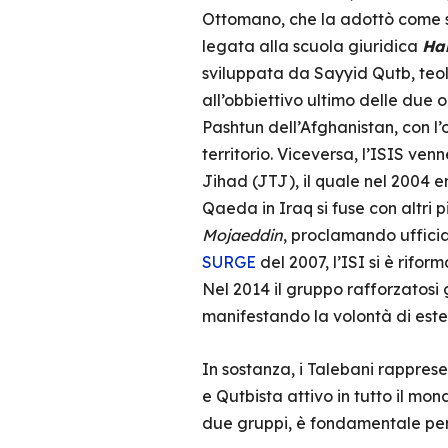
Ottomano, che la adottò come sc
legata alla scuola giuridica
Ha
sviluppata da Sayyid Qutb, teo
all’obbiettivo ultimo delle due 
Pashtun dell’Afghanistan, con l’o
territorio. Viceversa, l’ISIS v
Jihad (JTJ), il quale nel 2004 
Qaeda in Iraq si fuse con altri 
Mojaeddin
, proclamando ufficia
SURGE
del 2007, l’ISI si è rifo
Nel 2014 il gruppo rafforzatosi 
manifestando la volontà di esten
In sostanza, i Talebani rappres
e Qutbista attivo in tutto il mo
due gruppi, è fondamentale per 