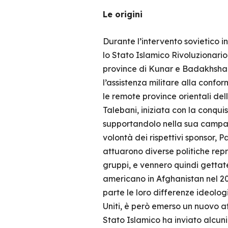
Le origini
Durante l’intervento sovietico in
lo Stato Islamico Rivoluzionario
province di Kunar e Badakhshah
l’assistenza militare alla confor
le remote province orientali del
Talebani, iniziata con la conqui
supportandolo nella sua campagn
volontà dei rispettivi sponsor, P
attuarono diverse politiche repre
gruppi, e vennero quindi gettate 
americano in Afghanistan nel 20
parte le loro differenze ideolo
Uniti, è però emerso un nuovo att
Stato Islamico ha inviato alcuni