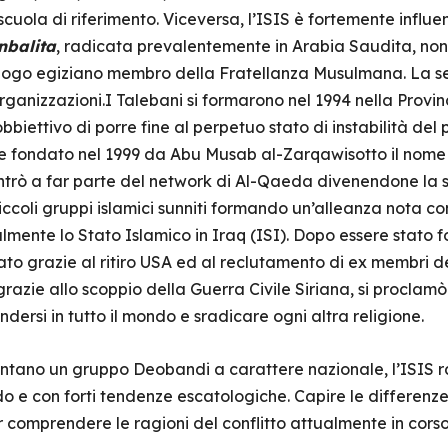
uola di riferimento. Viceversa, l’ISIS è fortemente influ
nbalita
, radicata prevalentemente in Arabia Saudita, no
logo egiziano membro della Fratellanza Musulmana. La s
organizzazioni.I Talebani si formarono nel 1994 nella Provi
bbiettivo di porre fine al perpetuo stato di instabilità del 
enne fondato nel 1999 da Abu Musab al-Zarqawisotto il nom
entrò a far parte del network di Al-Qaeda divenendone la 
piccoli gruppi islamici sunniti formando un’alleanza nota 
lmente lo Stato Islamico in Iraq (ISI). Dopo essere stato f
rmato grazie al ritiro USA ed al reclutamento di ex membri
grazie allo scoppio della Guerra Civile Siriana, si proclam
dersi in tutto il mondo e sradicare ogni altra religione.
entano un gruppo Deobandi a carattere nazionale, l’ISIS 
ndo e con forti tendenze escatologiche. Capire le differenze
comprendere le ragioni del conflitto attualmente in cors