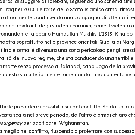
derosi di sfuggire ai Talebani, seguendo uno schema simile
Iraq nel 2010. Le forze dello Stato Islamico ormai rimaste 
o attualmente conducendo una campagna di attentati terro
a nei confronti degli studenti coranici, come il violento 
comandante talebano Hamdullah Mukhlis. L’ISIS-K ha poi
ondotta soprattutto nelle province orientali. Quella di Narg
litto e ormai è divenuta una zona pericolosa per gli stessi
talità del nuovo regime, che sta conducendo una terribil
 morte senza processo a Jalabad, capoluogo della provin
 e questo sta ulteriormente fomentando il malcontento nell
fficile prevedere i possibili esiti del conflitto. Se da un lato
vasta scala nel breve periodo, dall’altro è ormai chiaro c
nsurgency
per pacificare l’Afghanistan.
 meglio nel conflitto, riuscendo a proiettare con successo