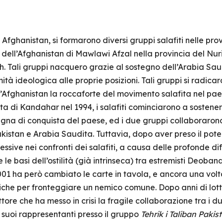
 Afghanistan, si formarono diversi gruppi salafiti nelle pro
 dell’Afghanistan di Mawlawi Afzal nella provincia del Nuris
. Tali gruppi nacquero grazie al sostegno dell’Arabia Sa
mità ideologica alle proprie posizioni. Tali gruppi si radic
l’Afghanistan la roccaforte del movimento salafita nel pae
sta di Kandahar nel 1994, i salafiti cominciarono a sostene
a di conquista del paese, ed i due gruppi collaborarono r
akistan e Arabia Saudita. Tuttavia, dopo aver preso il poter
ssive nei confronti dei salafiti, a causa delle profonde dif
le basi dell’ostilità (già intrinseca) tra estremisti Deobandi
01 ha però cambiato le carte in tavola, e ancora una volta
giche per fronteggiare un nemico comune. Dopo anni di lott
ore che ha messo in crisi la fragile collaborazione tra i du
 suoi rappresentanti presso il gruppo
Tehrik i Taliban Pakis