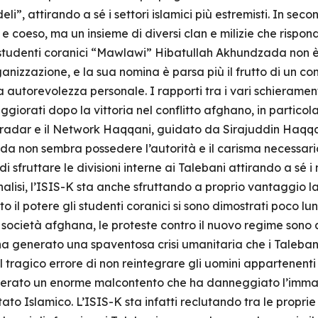
li”, attirando a sé i settori islamici più estremisti. In sec
 coeso, ma un insieme di diversi clan e milizie che risp
i studenti coranici “Mawlawi” Hibatullah Akhundzada non 
anizzazione, e la sua nomina è parsa più il frutto di un c
autorevolezza personale. I rapporti tra i vari schierament
iorati dopo la vittoria nel conflitto afghano, in particol
adar e il Network Haqqani, guidato da Sirajuddin Haqqan
a non sembra possedere l’autorità e il carisma necessario 
di sfruttare le divisioni interne ai Talebani attirando a sé 
analisi, l’ISIS-K sta anche sfruttando a proprio vantaggio
 il potere gli studenti coranici si sono dimostrati poco lun
 società afghana, le proteste contro il nuovo regime sono al
ha generato una spaventosa crisi umanitaria che i Talebani
 tragico errore di non reintegrare gli uomini appartenenti
nerato un enorme malcontento che ha danneggiato l’immag
ato Islamico. L’ISIS-K sta infatti reclutando tra le propri