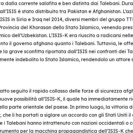
ta dalla corrente salafita e ben distinta dai Talebani. Dur
l’ISIS è stato distribuito tra Pakistan e Afghanistan. L’a
ll’ISIS in Siria e Iraq nel 2014, diversi membri del gruppo 
Provincia del Khorasan dello Stato Islamico, venendo presto
co dell’Uzbekistan. L’ISIS-K era riuscito a radicarsi nelle 
nto il governo afghano quanto i Talebani. Tuttavia, le off
 la grave sconfitta riportata dall’ISIS nei confronti dei Ta
mente indebolito lo Stato Islamico, rendendolo un attore 
fatto seguito il rapido collasso delle forze di sicurezza af
nuove possibilità all’ISIS-K, il quale ha immediatamente r
ella parte orientale del paese. In primo luogo, la vittoria 
,
che li ha portati a siglare un accordo con gli Stati Uniti i
i che i Talebani hanno intrattenuto con nazioni occidentali 
rumento per la macchina propagandistica dell’ISIS-K che 