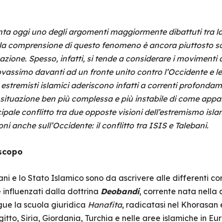
ta oggi uno degli argomenti maggiormente dibattuti tra la
la comprensione di questo fenomeno è ancora piuttosto sca
zazione. Spesso, infatti, si tende a considerare i movimenti
assimo davanti ad un fronte unito contro l’Occidente e le al
estremisti islamici aderiscono infatti a correnti profondame
 la situazione ben più complessa e più instabile di come app
ipale conflitto tra due opposte visioni dell’estremismo isla
i anche sull’Occidente: il conflitto tra ISIS e Talebani.
 scopo
ebani e lo Stato Islamico sono da ascrivere alle differenti cor
 influenzati dalla dottrina
Deobandi
, corrente nata nella
gue la scuola giuridica
Hanafita
, radicatasi nel Khorasan
gitto, Siria, Giordania, Turchia e nelle aree islamiche in E