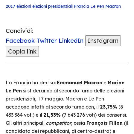
2017
elezioni
elezioni presidenziali
Francia
Le Pen
Macron
Condividi:
Facebook
Twitter
LinkedIn
Instagram
Copia link
La Francia ha deciso:
Emmanuel Macron
e
Marine
Le Pen
si sfideranno al secondo turno delle elezioni
presidenziali, il 7 maggio. Macron e Le Pen
accedono infatti al secondo turno con, il
23,75%
(8
433 364 voti) e il
21,53%
(7 643 276 voti) dei consensi.
Gli altri principali
competitor
, ossia
François Fillon
(il
candidato dei repubblicani, di centro-destra) e