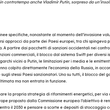
in controtempo anche Vladimir Putin, sorpreso da un’insoli
inee specifiche, nonostante al momento dell’invasione vol
rsi approcci da parte dei Paesi europei, tra chi spingeva p
A partire dai pacchetti di sanzioni occidentali nei confro
ioni commerciali, il blocco dal sistema Swift per diversi isti
rchi vicini a Putin, le limitazioni per i media e le emitten
anno colpito direttamente l’economia della Russia, in accord
sugli stessi Paesi sanzionatori. Uno su tutti, il blocco de
ultimata ma non entrata in funzione.
are la propria strategia di rifornimenti energetici, per via
ope proposto dalla Commissione europea l’obiettivo è ren
ntro il 2030 e pensare a scorte e depositi di stoccaggio co