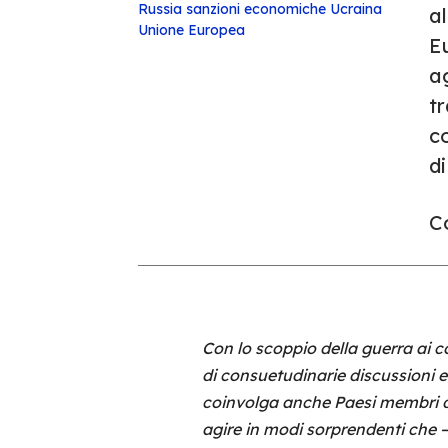
Russia
sanzioni economiche
Ucraina
a
Unione Europea
Eu
a
tr
c
di
Co
Con lo scoppio della guerra ai c
di consuetudinarie discussioni e 
coinvolga anche Paesi membri del
agire in modi sorprendenti che –