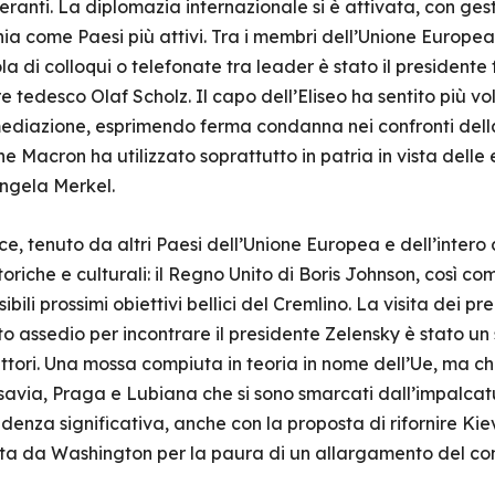
geranti. La diplomazia internazionale si è attivata, con ges
hia come Paesi più attivi. Tra i membri dell’Unione Europea 
la di colloqui o telefonate tra leader è stato il presiden
re tedesco Olaf Scholz. Il capo dell’Eliseo ha sentito più vol
ediazione, esprimendo ferma condanna nei confronti del
 Macron ha utilizzato soprattutto in patria in vista delle e
ngela Merkel.
, tenuto da altri Paesi dell’Unione Europea e dell’intero c
oriche e culturali: il Regno Unito di Boris Johnson, così come
ssibili prossimi obiettivi bellici del Cremlino. La visita dei 
to assedio per incontrare il presidente Zelensky è stato u
attori. Una mossa compiuta in teoria in nome dell’Ue, ma c
rsavia, Praga e Lubiana che si sono smarcati dall’impalcat
denza significativa, anche con la proposta di rifornire Kiev, 
ata da Washington per la paura di un allargamento del con