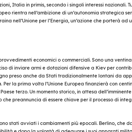
ioni, Italia in primis, secondo i singoli interessi nazionali. T
opeo rientra nell’ambizione di un’autonomia strategica se
craina nell’Unione per l’Energia, un’azione che porterà ad
provvedimenti economici o commerciali. Sono una ventina i
iso di inviare armi e dotazioni difensive a Kiev per contrib
gno preso anche da Stati tradizionalmente lontani da appro
. Per la prima volta l’Unione Europea finanzierà con centina
n Paese terzo. Un momento storico, in attesa dell’imminent
che preannuncia di essere chiave per il processo di integ
 sono stati avviati i cambiamenti più epocali. Berlino, che
ibilità e dopo la volontà di adeguare i suoi apparati milita