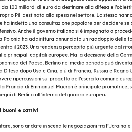
da 100 miliardi di euro da destinare alla difesa e l’obietti
roprio Pil destinata alla spesa nel settore. Lo stesso hanno
e ha indetto una consultazione popolare per decidere se 
ifensivo. Anche il governo italiano si è impegnato a proced
La Polonia ha addirittura annunciato un raddoppio delle f
l entro il 2023. Una tendenza percepita più urgente dal rito
alle principali capitali europee. Ma la decisione della Ge
onomica del Paese, Berlino nel medio periodo può diventar
Difesa dopo Usa e Cina, più di Francia, Russia e Regno U
vere ripercussioni sul progetto dell’esercito comune europ
 la Francia di Emmanuel Macron è principale promotrice, si
pegni di Berlino all’interno del quadro europeo.
 buoni e cattivi
itare, sono andate in scena le negoziazioni tra l’Ucraina e