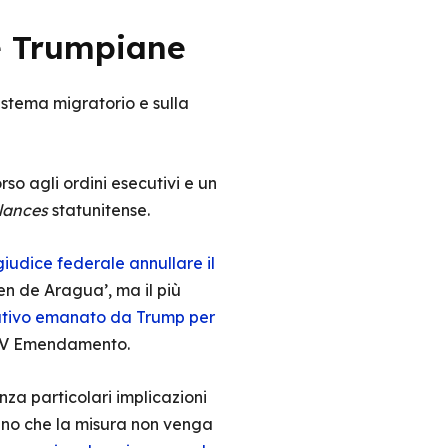
he Trumpiane
istema migratorio e sulla
rso agli ordini esecutivi e un
lances
statunitense.
giudice federale annullare il
n de Aragua’, ma il più
ecutivo emanato da Trump per
l XIV Emendamento.
enza particolari implicazioni
eno che la misura non venga