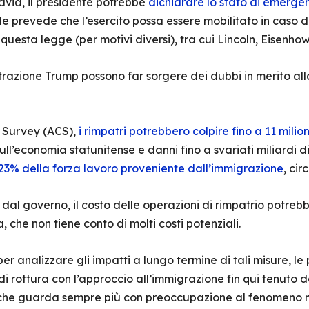
avia, il presidente potrebbe
dichiarare lo stato di emergen
uale prevede che l’esercito possa essere mobilitato in caso 
 questa legge (per motivi diversi), tra cui Lincoln, Eisenh
strazione Trump possono far sorgere dei dubbi in merito alla 
 Survey (ACS),
i rimpatri potrebbero colpire fino a 11 milio
ll’economia statunitense e danni fino a svariati miliardi di 
23% della forza lavoro proveniente dall’immigrazione
, cir
 dal governo, il costo delle operazioni di rimpatrio potrebb
, che non tiene conto di molti costi potenziali.
 analizzare gli impatti a lungo termine di tali misure, le
 rottura con l’approccio all’immigrazione fin qui tenuto da
 che guarda sempre più con preoccupazione al fenomeno m