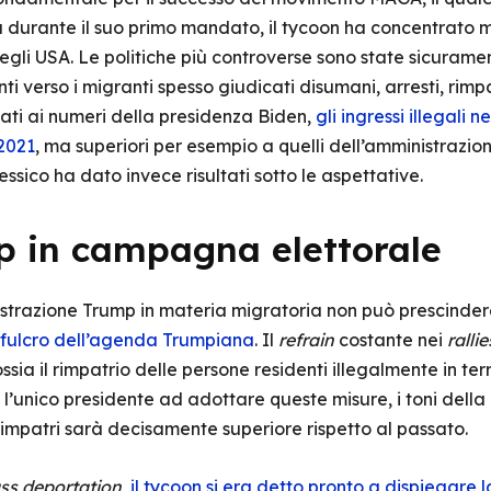
à durante il suo primo mandato, il tycoon ha concentrato mol
i negli USA. Le politiche più controverse sono state sicuram
ti verso i migranti spesso giudicati disumani, arresti, rimp
ati ai numeri della presidenza Biden,
gli ingressi illegali 
2021
, ma superiori per esempio a quelli dell’amministrazi
ssico ha dato invece risultati sotto le aspettative.
 in campagna elettorale
inistrazione Trump in materia migratoria non può prescind
l fulcro dell’agenda Trumpiana
. Il
refrain
costante nei
rallie
ossia il rimpatrio delle persone residenti illegalmente in te
l’unico presidente ad adottare queste misure, i toni del
 rimpatri sarà decisamente superiore rispetto al passato.
s deportation
,
il tycoon si era detto pronto a dispiegare