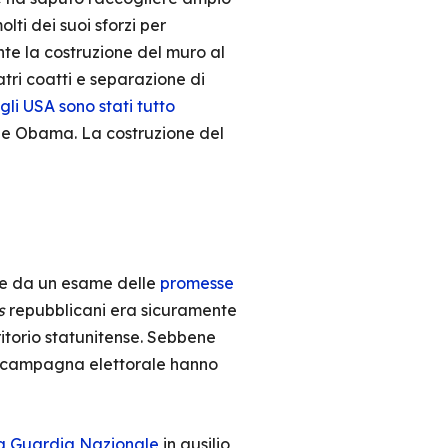
ti dei suoi sforzi per
ente la costruzione del muro al
atri coatti e separazione di
negli USA sono stati tutto
one Obama. La costruzione del
ere da un esame delle
promesse
s
repubblicani era sicuramente
rritorio statunitense. Sebbene
la campagna elettorale hanno
 la Guardia Nazionale
in ausilio