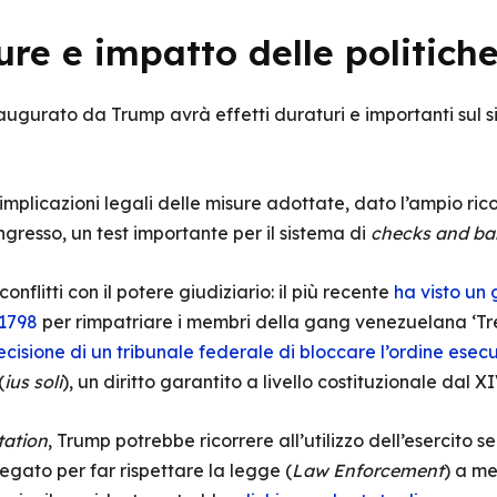
ure e impatto delle politic
augurato da Trump avrà effetti duraturi e importanti sul s
implicazioni legali delle misure adottate, dato l’ampio rico
gresso, un test importante per il sistema di
checks and ba
nflitti con il potere giudiziario: il più recente
ha visto un 
 1798
per rimpatriare i membri della gang venezuelana ‘Tre
ecisione di un tribunale federale di bloccare l’ordine es
(
ius soli
), un diritto garantito a livello costituzionale da
ation
, Trump potrebbe ricorrere all’utilizzo dell’esercito s
iegato per far rispettare la legge (
Law Enforcement
) a m