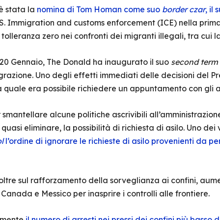
è stata la
nomina di Tom Homan come suo
border czar
, il
.S. Immigration and customs enforcement (ICE) nella prim
 tolleranza zero nei confronti dei migranti illegali, tra cui l
 20 Gennaio, The Donald ha inaugurato il suo
second term
grazione. Uno degli effetti immediati delle decisioni del Pr
la quale era possibile richiedere un appuntamento con gli a
smantellare alcune politiche ascrivibili all’amministrazio
uasi eliminare, la possibilità di richiesta di asilo. Uno dei v
l
l’ordine di ignorare le richieste di asilo provenienti da 
noltre sul rafforzamento della sorveglianza ai confini, au
anada e Messico per inasprire i controlli alle frontiere.
ramente
il numero di arresti nei pressi dei confini più basso d