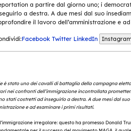
portation a partire dal giorno uno; i democrati
seguirlo a destra. A due mesi dal suo insediam
profondire il lavoro dell’amministrazione e ad 
ndividi:
Facebook
Twitter
LinkedIn
Instagra
le è stato uno dei cavalli di battaglia della campagna elett
tori nei confronti dell’immigrazione incontrollata promett
o stati costretti ad inseguirlo a destra. A due mesi dal suo
istrazione e ad esaminare i primi risultati.
ll’immigrazione irregolare: questo ha promesso Donald Tr
 fondamentale per il successo del movimento MAGA, il qual