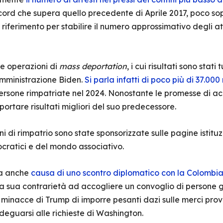
rd che supera quello precedente di Aprile 2017, poco sopra
riferimento per stabilire il numero approssimativo degli at
te operazioni di
mass deportation
, i cui risultati sono stati 
’amministrazione Biden.
Si parla infatti di poco più di 37.00
rsone rimpatriate nel 2024. Nonostante le promesse di acce
 portare risultati migliori del suo predecessore.
ni di rimpatrio sono state sponsorizzate sulle pagine istitu
cratici e del mondo associativo.
ta anche
causa di uno scontro diplomatico con la Colombi
 sua contrarietà ad accogliere un convoglio di persone giu
e minacce di Trump di imporre pesanti dazi sulle merci prov
deguarsi alle richieste di Washington.