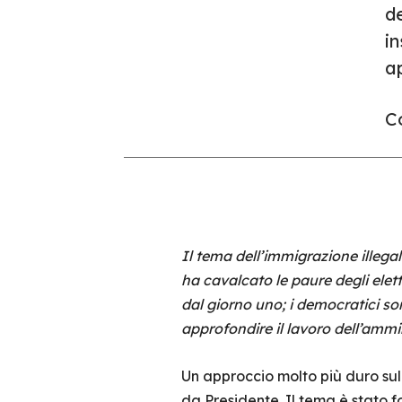
de
in
ap
Co
Il tema dell’immigrazione illega
ha cavalcato le paure degli elet
dal giorno uno; i democratici son
approfondire il lavoro dell’ammin
Un approccio molto più duro su
da Presidente. Il tema è stato