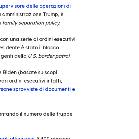
 supervisore delle operazioni di
a amministrazione Trump, è
a
family separation policy.
con una serie di ordini esecutivi
esidente è stato il blocco
genti dello
U.S. border patrol
.
ne Biden (basate su scopi
ari ordini esecutivi infatti,
persone sprovviste di documenti e
mentando il numero delle truppe
egli ultimi anni
, 8.300 persone