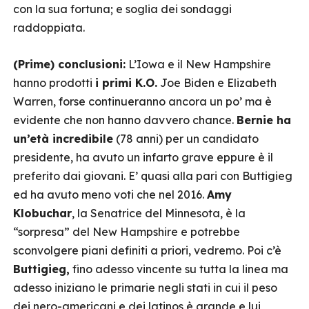
con la sua fortuna; e soglia dei sondaggi
raddoppiata.
(Prime) conclusioni:
L’Iowa e il New Hampshire
hanno prodotti
i primi K.O.
Joe Biden e Elizabeth
Warren, forse continueranno ancora un po’ ma è
evidente che non hanno davvero chance.
Bernie ha
un’età incredibile
(78 anni) per un candidato
presidente, ha avuto un infarto grave eppure è il
preferito dai giovani. E’ quasi alla pari con Buttigieg
ed ha avuto meno voti che nel 2016.
Amy
Klobuchar
, la Senatrice del Minnesota, è la
“sorpresa” del New Hampshire e potrebbe
sconvolgere piani definiti a priori, vedremo. Poi c’è
Buttigieg,
fino adesso vincente su tutta la linea ma
adesso iniziano le primarie negli stati in cui il peso
dei nero-americani e dei latinos è grande e lui,