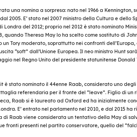
ata una nomina a sorpresa: nato nel 1966 a Kennington, s
dal 2005. E’ stato nel 2007 ministro della Cultura e dello S
di Londra del 2012; proprio nel 2012 è stato nominato Minis
018, quando Theresa May lo ha scelto come sostituto di John
o un Tory moderato, soprattutto nei confronti dell’Europa,
 uscita “soft” dall’Unione Europea. Il neo ministro Hunt sa
ggio nel Regno Unito del presidente statunitense Donald 
xit è stato nominato il 44enne Raab, considerato uno degli a
aglia referendaria per il fronte del “leave”. Figlio di un r
ca, Raab si è laureato ad Oxford ed ha inizialmente cond
ondra. E’ entrato nel parlamento nel 2010, e dal 2015 ha ri
elta di Raab viene considerata un tentativo della May di sa
ue fronti presenti nel partito conservatore, quello del “falc