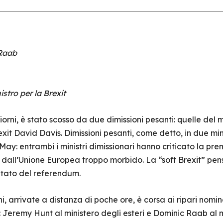
 Raab
nistro per la Brexit
iorni, è stato scosso da due dimissioni pesanti: quelle del m
xit David Davis. Dimissioni pesanti, come detto, in due mini
ay: entrambi i ministri dimissionari hanno criticato la pr
a dall’Unione Europea troppo morbido. La “soft Brexit” pe
ultato del referendum.
i, arrivate a distanza di poche ore, è corsa ai ripari nom
r: Jeremy Hunt al ministero degli esteri e Dominic Raab al m