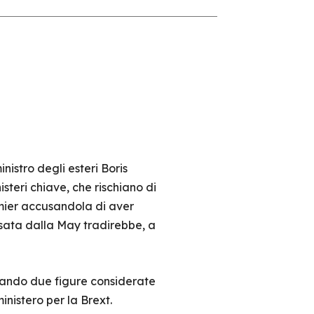
inistro degli esteri Boris
steri chiave, che rischiano di
emier accusandola di aver
nsata dalla May tradirebbe, a
inando due figure considerate
inistero per la Brext.