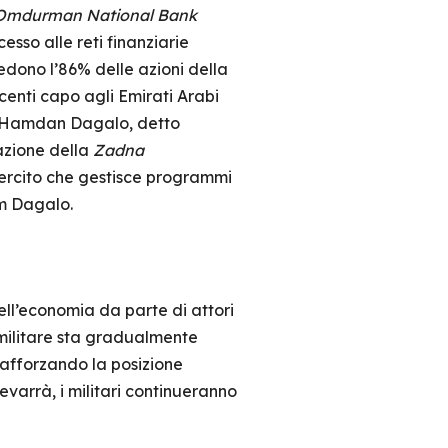
Omdurman National Bank
esso alle reti finanziarie
iedono l’86% delle azioni della
centi capo agli Emirati Arabi
ad Hamdan Dagalo, detto
razione della
Zadna
sercito che gestisce programmi
im Dagalo.
 dell’economia da parte di attori
 militare sta gradualmente
rafforzando la posizione
varrà, i militari continueranno