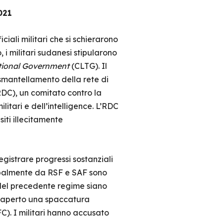
021
ciali militari che si schierarono
, i militari sudanesi stipularono
itional Government
(CLTG). Il
 smantellamento della rete di
DC), un comitato contro la
litari e dell’intelligence. L’RDC
iti illecitamente
registrare progressi sostanziali
cipalmente da RSF e SAF sono
el precedente regime siano
ha aperto una spaccatura
C). I militari hanno accusato