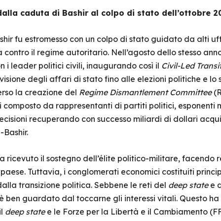
alla caduta di Bashir al colpo di stato dell’ottobre 2
hir fu estromesso con un colpo di stato guidato da alti uffi
a contro il regime autoritario. Nell’agosto dello stesso anno
 i leader politici civili, inaugurando così il
Civil-Led Trans
ione degli affari di stato fino alle elezioni politiche e lo
erso la creazione del
Regime Dismantlement Committee
(R
 composto da rappresentanti di partiti politici, esponenti mi
isioni recuperando con successo miliardi di dollari acquis
-Bashir.
ha ricevuto il sostegno dell’élite politico-militare, facendo 
paese. Tuttavia, i conglomerati economici costituiti prin
alla transizione politica. Sebbene le reti del
deep state
e d
 è ben guardato dal toccarne gli interessi vitali. Questo 
il
deep state
e le Forze per la Libertà e il Cambiamento (FF