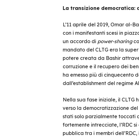
La transizione democratica: d
L’11 aprile del 2019, Omar al-Bas
con i manifestanti scesi in piazz
un accordo di
power-sharing
con
mandato del CLTG era la supervis
potere creata da Bashir attrav
corruzione e il recupero dei beni
ha emesso più di cinquecento dec
dall’establishment del regime Al
Nella sua fase iniziale, il CLTG 
verso la democratizzazione del 
stati solo parzialmente toccati d
fortemente intrecciate, l’RDC si
pubblica tra i membri dell’RDC, 