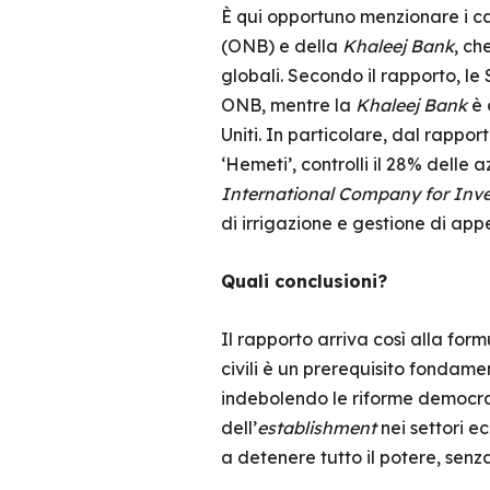
È qui opportuno menzionare i ca
(ONB) e della
Khaleej Bank
, ch
globali. Secondo il rapporto, le 
ONB, mentre la
Khaleej Bank
è 
Uniti. In particolare, dal rap
‘Hemeti’, controlli il 28% delle a
International Company for Inv
di irrigazione e gestione di app
Quali conclusioni?
Il rapporto arriva così alla for
civili è un prerequisito fondam
indebolendo le riforme democrat
dell’
establishment
nei settori e
a detenere tutto il potere, senza