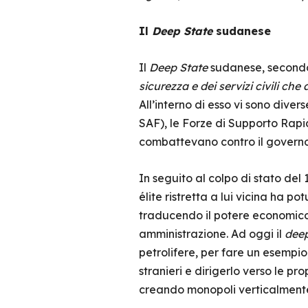
Il
Deep State
sudanese
Il
Deep State
sudanese, secondo
sicurezza e dei servizi civili ch
All’interno di esso vi sono diver
SAF), le Forze di Supporto Rapi
combattevano contro il govern
In seguito al colpo di stato del
élite ristretta a lui vicina ha p
traducendo il potere economico i
amministrazione. Ad oggi il
deep
petrolifere, per fare un esempio,
stranieri e dirigerlo verso le p
creando monopoli verticalmente 