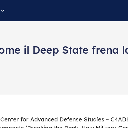
come il Deep State frena l
n
l Center for Advanced Defense Studies – C4AD
l rapporto ‘Breaking the Bank. How Military Co