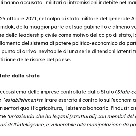
vili hanno accusato i militari di intromissioni indebite nel
l 25 ottobre 2021, nel colpo di stato militare del generale 
Hamdok, della maggior parte del suo gabinetto e almeno ve
one della leadership civile come motivo del colpo di stato,
ellamento del sistema di potere politico-economico da parte
 punto di arrivo inevitabile di una serie di tensioni latenti
artizione delle risorse del paese.
late dallo stato
ecosistema delle imprese controllate dallo Stato (
State-co
l’
establishment
militare esercita il controllo sull’econom
 settori quali l’agricoltura, il sistema bancario, l’industria
ome
‘un’azienda che ha legami [strutturali] con membri de
ari dell’intelligence, e vulnerabile alla manipolazione da part