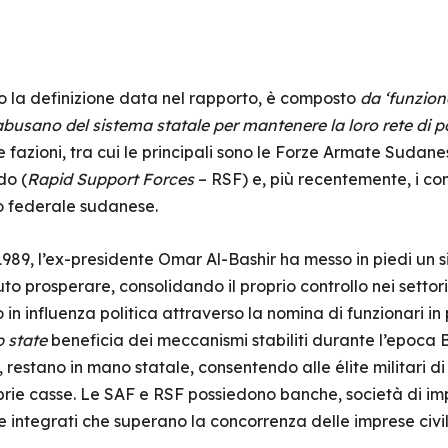
 la definizione data nel rapporto, è composto
da ‘funzion
e abusano del sistema statale per mantenere la loro rete di 
se fazioni, tra cui le principali sono le Forze Armate Sudanes
do (
Rapid Support Forces
– RSF) e, più recentemente, i com
o federale sudanese.
 1989, l’ex-presidente Omar Al-Bashir ha messo in piedi un 
otuto prosperare, consolidando il proprio controllo nei setto
n influenza politica attraverso la nomina di funzionari in 
 state
beneficia dei meccanismi stabiliti durante l’epoca 
 restano in mano statale, consentendo alle élite militari di c
roprie casse. Le SAF e RSF possiedono banche, società di im
integrati che superano la concorrenza delle imprese civili