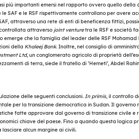
si più importanti emersi nel rapporto ovvero quello della
e le SAF e le RSF rispettivamente controllano per avere acc
SAF, attraverso una rete di enti di beneficenza fittizi, poss
controllata attraverso
joint venture
tra le RSF e società fa
porto emerge che la famiglia del leader delle RSF Moham
zioni della
Khaleej Bank
. Inoltre, nel consiglio di amminist
estment Ltd
, un conglomerato agricolo di proprietà dell’e
ezzamenti di terra, siede il fratello di ‘Hemeti’, Abdel Rah
mulazione delle seguenti conclusioni.
In primis
, il controllo
entale per la transizione democratica in Sudan. Il governo
iche fatte approvare dal governo di transizione civile e 
conomici chiave del paese. Fino a quando questa logica pre
 lasciare alcun margine ai civili.