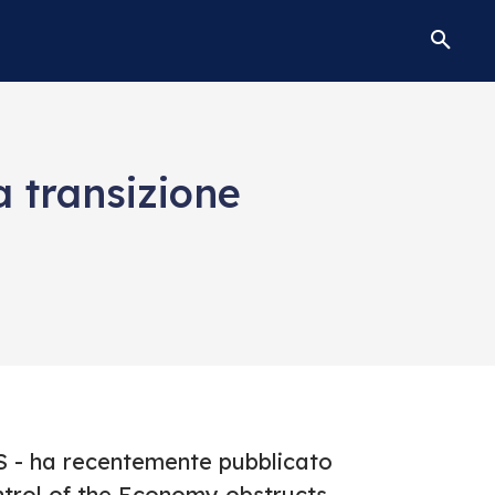
a transizione
S - ha recentemente pubblicato
ntrol of the Economy obstructs