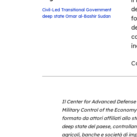
d
Civil-Led Transitional Government
deep state
Omar al-Bashir
Sudan
fo
de
co
in
Co
Il Center for Advanced Defense
Military Control of the Economy
formato da attori affiliati allo s
deep state del paese, controlland
agricoli, banche e società di im