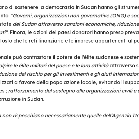
cano di sostenere la democrazia in Sudan hanno gli strumen
nto:
“Governi, organizzazioni non governative (ONG) e soc
state
del Sudan attraverso sanzioni economiche, riduzione
ati”
. Finora, le azioni dei paesi donatori hanno preso prev
osto che le reti finanziarie e le imprese appartenenti al po
onale può contrastare il potere dell’élite sudanese e sost
lpire le élite militari del paese e le loro attività
attraverso s
duzione del rischio per gli investimenti e gli aiuti internazion
izzati a favore della popolazione locale, evitando il suppo
esi;
rafforzamento del sostegno alle organizzazioni civili e a
rruzione in Sudan.
lo non rispecchiano necessariamente quelle dell’Agenzia Ita