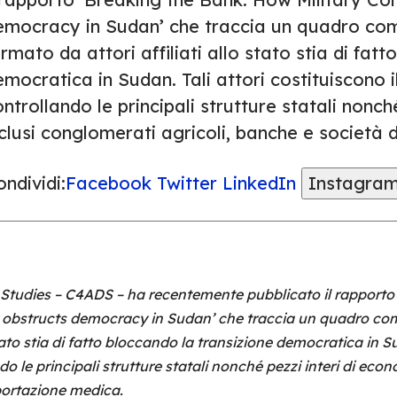
emocracy in Sudan’ che traccia un quadro com
rmato da attori affiliati allo stato stia di fat
mocratica in Sudan. Tali attori costituiscono i
ntrollando le principali strutture statali nonch
clusi conglomerati agricoli, banche e società 
ndividi:
Facebook
Twitter
LinkedIn
Instagra
 Studies – C4ADS – ha recentemente pubblicato il rapporto
 obstructs democracy in Sudan’ che traccia un quadro com
tato stia di fatto bloccando la transizione democratica in Sud
o le principali strutture statali nonché pezzi interi di eco
portazione medica.