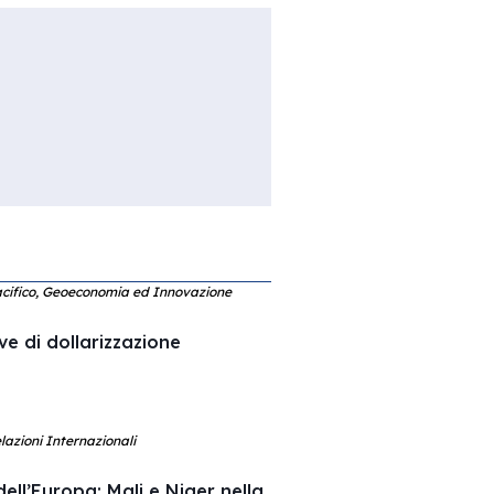
acifico, Geoeconomia ed Innovazione
ve di dollarizzazione
lazioni Internazionali
ell’Europa: Mali e Niger nella