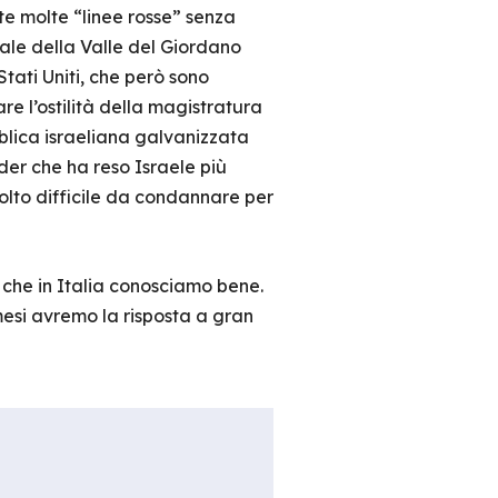
ate molte “linee rosse” senza
le della Valle del Giordano
tati Uniti, che però sono
e l’ostilità della magistratura
bblica israeliana galvanizzata
ader che ha reso Israele più
olto difficile da condannare per
che in Italia conosciamo bene.
esi avremo la risposta a gran