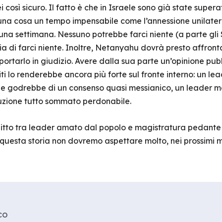
così sicuro. Il fatto è che in Israele sono già state super
a cosa un tempo impensabile come l’annessione unilatera
na settimana. Nessuno potrebbe farci niente (a parte gli S
 di farci niente. Inoltre, Netanyahu dovrà presto affrontar
 portarlo in giudizio. Avere dalla sua parte un’opinione pu
biti lo renderebbe ancora più forte sul fronte interno: un le
he godrebbe di un consenso quasi messianico, un leader m
ruzione tutto sommato perdonabile.
litto tra leader amato dal popolo e magistratura pedante 
questa storia non dovremo aspettare molto, nei prossimi m
co