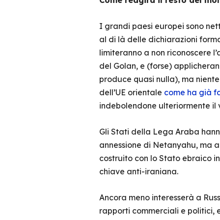
Come reagirà il resto del mo
I grandi paesi europei sono net
al di là delle dichiarazioni form
limiteranno a non riconoscere l
del Golan, e (forse) applicheran
produce quasi nulla), ma nient
dell’UE orientale
come ha già fa
indebolendone ulteriormente il 
Gli Stati della Lega Araba hanno
annessione di Netanyahu, ma anc
costruito con lo Stato ebraico in
chiave anti-iraniana.
Ancora meno interesserà a Russia
rapporti commerciali e politici,