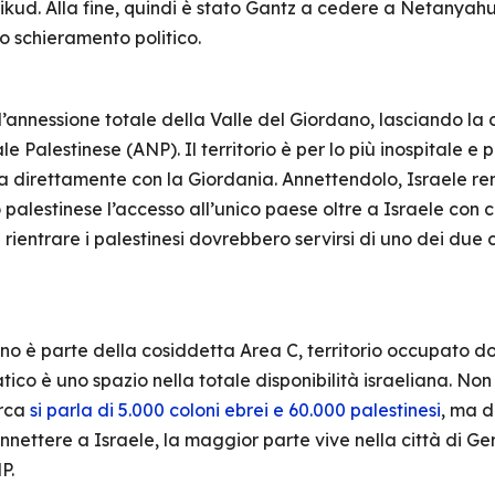
Likud. Alla fine, quindi è stato Gantz a cedere a Netanyah
uo schieramento politico.
annessione totale della Valle del Giordano, lasciando la c
ale Palestinese (ANP). Il territorio è per lo più inospitale e
a direttamente con la Giordania. Annettendolo, Israele re
 palestinese l’accesso all’unico paese oltre a Israele con c
rientrare i palestinesi dovrebbero servirsi di uno dei due co
no è parte della cosiddetta Area C, territorio occupato do
atico è uno spazio nella totale disponibilità israeliana. Non
irca
si parla di 5.000 coloni ebrei e 60.000 palestinesi
, ma d
nettere a Israele, la maggior parte vive nella città di Ger
P.