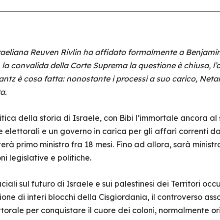
israeliana Reuven Rivlin ha affidato formalmente a Benjami
a convalida della Corte Suprema la questione è chiusa, l’a
ntz è cosa fatta: nonostante i processi a suo carico, Netan
ta.
olitica della storia di Israele, con Bibi l’immortale ancora a
 elettorali e un governo in carica per gli affari correnti d
rà primo ministro fra 18 mesi. Fino ad allora, sarà ministro
i legislative e politiche.
ali sul futuro di Israele e sui palestinesi dei Territori o
sione di interi blocchi della Cisgiordania, il controverso as
rale per conquistare il cuore dei coloni, normalmente orie