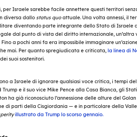
i, per Israele sarebbe facile annettere questi territori sen
en diversa dallo
status quo
attuale. Una volta annessi, il te
tare diventando parte integrante dello Stato di Israele al p
gale dal punto di vista del diritto internazionale, un’altra v
. Fino a pochi anni fa era impossibile immaginare un’azion
 che mai. Per quanto spregiudicata e criticata,
la linea di 
ei suoi sostenitori.
ono a Israele di ignorare qualsiasi voce critica, i tempi 
d Trump e il suo vice Mike Pence alla Casa Bianca, gli Stati
n ha già riconosciuto l’annessione delle alture del Golan 
 di parti della Cisgiordania — e in particolare della Vall
sperity
illustrato da Trump lo scorso gennaio.