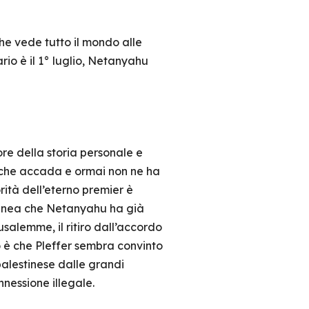
e vede tutto il mondo alle
io è il 1° luglio, Netanyahu
ore della storia personale e
e che accada e ormai non ne ha
orità dell’eterno premier è
olinea che Netanyahu ha già
alemme, il ritiro dall’accordo
rò è che Pleffer sembra convinto
palestinese dalle grandi
nnessione illegale.