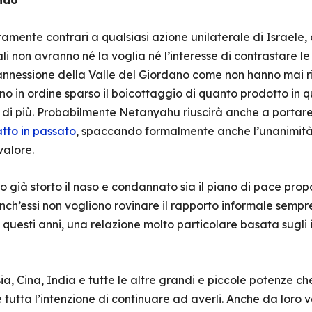
ndo
tamente contrari a qualsiasi azione unilaterale di Israele
ali non avranno né la voglia né l’interesse di contrastare l
’annessione della Valle del Giordano come non hanno mai ri
no in ordine sparso il boicottaggio di quanto prodotto in qu
e di più. Probabilmente Netanyahu riuscirà anche a portar
tto in passato
, spaccando formalmente anche l’unanimità 
valore.
 già storto il naso e condannato sia il piano di pace prop
h’essi non vogliono rovinare il rapporto informale sempre
 questi anni, una relazione molto particolare basata sugli i
, Cina, India e tutte le altre grandi e piccole potenze ch
 e tutta l’intenzione di continuare ad averli. Anche da loro