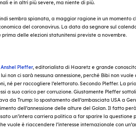
li e in altri più severe, ma niente di più.
uindi sembra spianata, a maggior ragione in un momento ch
 economica del coronavirus. La data da segnare sul calendar
 prima delle elezioni statunitensi previste a novembre.
 Anshel Pleffer
, editorialista di Haaretz e grande conoscit
lui non ci sarà nessuna annessione, perché Bibi non vuol
ni, né per raccogliere l’elettorato. Secondo Pleffer. La pri
essi a suo carico per corruzione. Giustamente Pleffer sott
ava da Trump: lo spostamento dell’ambasciata USA a Gerus
scimento dell’annessione delle alture del Golan. Il fatto pe
to un’intera carriera politica a far sparire la questione 
 che vuole è riaccendere l’interesse internazionale con un’a