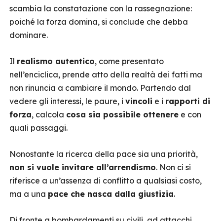
scambia la constatazione con la rassegnazione:
poiché la forza domina, si conclude che debba
dominare.
Il
realismo autentico
, come presentato
nell’enciclica, prende atto della realtà dei fatti ma
non rinuncia a cambiare il mondo. Partendo dal
vedere gli interessi, le paure, i
vincoli
e i
rapporti di
forza
, calcola
cosa sia possibile ottenere
e con
quali passaggi.
Nonostante la ricerca della pace sia una priorità,
non si vuole invitare all’arrendismo
. Non ci si
riferisce a un’assenza di conflitto a qualsiasi costo,
ma a una
pace che nasca dalla giustizia
.
Di fronte a bombardamenti su civili, ad attacchi