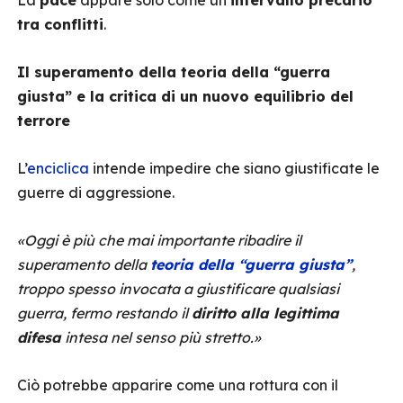
La
pace
appare solo come un
intervallo precario
tra conflitti
.
Il superamento della teoria della “guerra
giusta” e la critica di un nuovo equilibrio del
terrore
L’
enciclica
intende impedire che siano giustificate le
guerre di aggressione.
«Oggi è più che mai importante ribadire il
superamento della
teoria della “guerra giusta”
,
troppo spesso invocata a giustificare qualsiasi
guerra, fermo restando il
diritto alla legittima
difesa
intesa nel senso più stretto.»
Ciò potrebbe apparire come una rottura con il