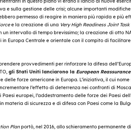
rientranti in questo piano vi erano il lancio di nuove esercit
iva e sulla gestione delle crisi; alcune importanti modifich
ebbero permesso di reagire in maniera più rapida e più eff
orce
e la creazione di una
Very High Readiness Joint Task
in un intervallo di tempo brevissimo; la creazione di otto 
 in Europa Centrale e orientale con il compito di facilitare
prendere provvedimenti per rinforzare la difesa dell’Euro
ATO,
gli Stati Uniti lanciarono la
European Reassurance 
ive delle forze americane in Europa. L’iniziativa, il cui no
incrementare l’effetto di deterrenza nei confronti di Mosc
i Paesi europei, l’addestramento delle forze dei Paesi dell’
 materia di sicurezza e di difesa con Paesi come la Bulgari
tion Plan
portò, nel 2016, allo schieramento permanente di 