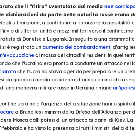
arato che il “ritiro” sventolato dai media
non corrisp
e dichiarazioni da parte delle autorità russe erano d
 Negli ultimi giorni, a contribuire a rinforzare la possibili
’invio di ulteriori unità e mezzi militari verso il confine, 
atiste di Donetsk e Lugansk. In seguito a una drammatica 
 si è registrato un
aumento dei bombardamenti
d’artiglie
n’evacuazione
di massa dei cittadini residenti in quei terri
rando che l’Ucraina era pronta a condurre un attacco nei lo
hiarato
che l’Ucraina stava agendo per preparare un pret
esi da quando i media occidentali hanno cominciato a seg
a di una manovra militare russa in Ucraina rimane
un’ipotes
confine ucraino e l’urgenza della situazione hanno spinto 
ocare
a Bruxelles i ministri della Difesa dell’Alleanza per 
ere Mosca dall’ipotesi di un attacco ai danni di Kiev. La 
febbraio e ha visto la presenza di tutti i ministri della dife