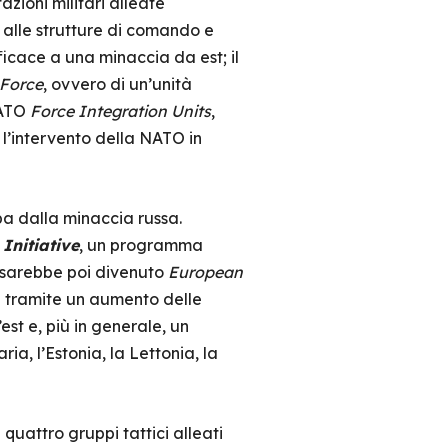
azioni militari alleate
e alle strutture di comando e
icace a una minaccia da est; il
 Force
, ovvero di un’unità
NATO
Force Integration Units
,
 l’intervento della NATO in
pa dalla minaccia russa.
Initiative
, un programma
me sarebbe poi divenuto
European
a tramite un aumento delle
est e, più in generale, un
a, l’Estonia, la Lettonia, la
quattro gruppi tattici alleati