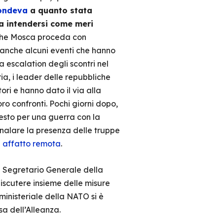
ondeva
a quanto stata
a intendersi come meri
tà che Mosca proceda con
ma anche alcuni eventi che hanno
escalation degli scontri nel
ria, i leader delle repubbliche
tori e hanno dato il via alla
ro confronti. Pochi giorni dopo,
esto per una guerra con la
nalare la presenza delle truppe
i affatto remota
.
il Segretario Generale della
discutere insieme delle misure
ministeriale della NATO si è
sa dell’Alleanza.