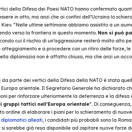
ertici della Difesa dei Paesi NATO hanno confermato quanto
essere in atto, ma anzi che ai confini dell’Ucraina lo schi
Kiev. “Nelle ultime settimane abbiamo assistito a un aum
luendo verso la frontiera in questo momento.
Non si può pa
econdo cui il rischio di un’aggressione resterà molto alto pe
atteggiamento e a procedere con un ritiro delle forze, le
ella diplomazia non è affatto chiusa, ma che anzi un acc
 da parte dei vertici della Difesa della NATO è stata quell
 Europa orientale. Il Segretario Generale ha dichiarato che
ioni per rinforzare ulteriormente la deterrenza e la difesa
vi gruppi tattici nell’Europa orientale
”. Di conseguenza,
to ordine di elaborare i piani per lo schieramento di nuove 
i
diplomatici alleati
, i candidati più probabili sono la Roman
 si sarebbe già resa disponibile ad ospitare nuove forze de