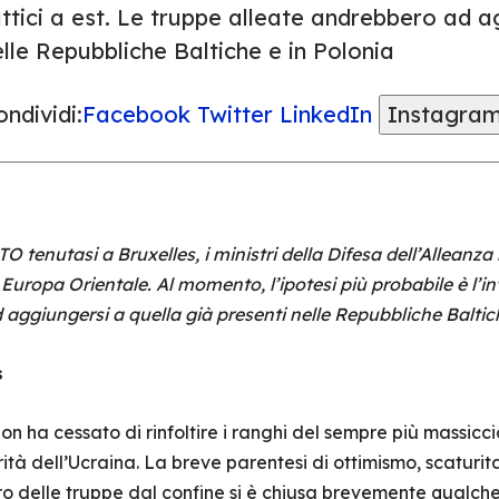
ttici a est. Le truppe alleate andrebbero ad a
lle Repubbliche Baltiche e in Polonia
ndividi:
Facebook
Twitter
LinkedIn
Instagra
TO tenutasi a Bruxelles, i ministri della Difesa dell’Alleanz
Europa Orientale. Al momento, l’ipotesi più probabile è l’invi
aggiungersi a quella già presenti nelle Repubbliche Baltic
s
n ha cessato di rinfoltire i ranghi del sempre più massicc
rità dell’Ucraina. La breve parentesi di ottimismo, scaturit
itiro delle truppe dal confine si è chiusa brevemente qual