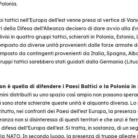
Polonia.
i tattici nell’Europa dell’est venne presa al vertice di Vars
tri della Difesa dell’Alleanza decisero di dare avvio alla
En
visi in quattro gruppi tattici, schierati in Polonia, Estonia,
mposto da diverse unità provenienti dalle forze armate dei
omposto da contingenti provenienti da Italia, Spagna, Alb
gruppi tattici sarebbero stati guidati dalla Germania (Litu
n è quella di difendere i Paesi Baltici o la Polonia i
mini distribuiti su uno spazio così ampio non possono sper
i sono state schierate queste unità è alquanto diversa. L
itutto, nei confronti dei Paesi dell’est Europa, la presenza 
eanza non si disinteressa di questi territori e che anzi è f
 difesa dell’Europa dell’est. Si tratta, in sostanza, di un s
la NATO. In secondo luogo, la presenza di truppe alleate 