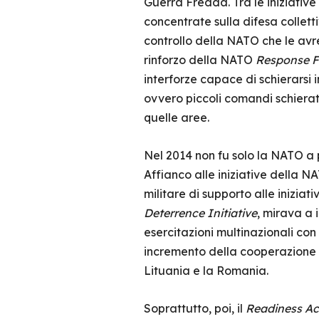
Guerra Fredda. Tra le iniziative 
concentrate sulla difesa collett
controllo della NATO che le avr
rinforzo della NATO
Response F
interforze capace di schierarsi 
ovvero piccoli comandi schierati
quelle aree.
Nel 2014 non fu solo la NATO a 
Affianco alle iniziative della N
militare di supporto alle iniziat
Deterrence Initiative
, mirava a 
esercitazioni multinazionali con 
incremento della cooperazione in
Lituania e la Romania.
Soprattutto, poi, il
Readiness Ac