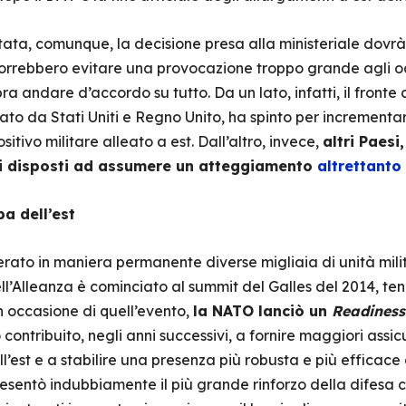
ata, comunque, la decisione presa alla ministeriale dovrà 
orrebbero evitare una provocazione troppo grande agli occhi
a andare d’accordo su tutto. Da un lato, infatti, il fronte
dato da Stati Uniti e Regno Unito, ha spinto per incrementar
ositivo militare alleato a est. Dall’altro, invece,
altri Paesi
i disposti ad assumere un atteggiamento
altrettanto
pa dell’est
rato in maniera permanente diverse migliaia di unità militar
l’Alleanza è cominciato al summit del Galles del 2014, ten
n occasione di quell’evento,
la NATO lanciò un
Readiness
 contribuito, negli anni successivi, a fornire maggiori assic
’est e a stabilire una presenza più robusta e più efficace d
resentò indubbiamente il più grande rinforzo della difesa 