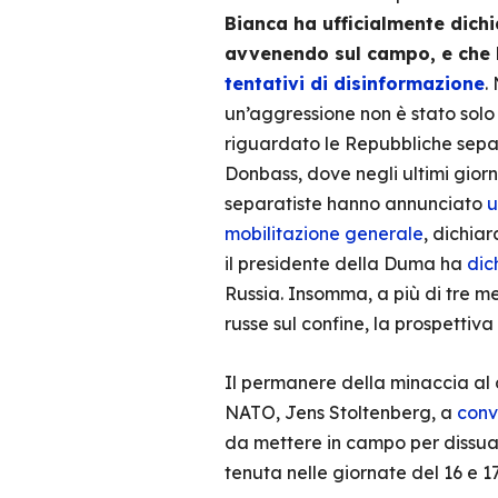
Bianca ha ufficialmente dichi
avvenendo sul campo, e che l
tentativi di disinformazione
.
un’aggressione non è stato solo l
riguardato le Repubbliche separ
Donbass, dove negli ultimi giorni
separatiste hanno annunciato
u
mobilitazione generale
, dichia
il presidente della Duma ha
dic
Russia. Insomma, a più di tre m
russe sul confine, la prospettiv
Il permanere della minaccia al 
NATO, Jens Stoltenberg, a
conv
da mettere in campo per dissuad
tenuta nelle giornate del 16 e 17 