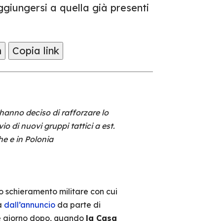
ggiungersi a quella già presenti
m
Copia link
a hanno deciso di rafforzare lo
o di nuovi gruppi tattici a est.
he e in Polonia
io schieramento militare con cui
a
dall’annuncio
da parte di
che giorno dopo, quando
la Casa