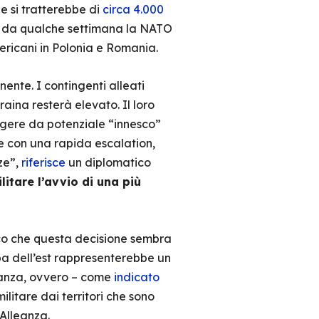
e si tratterebbe di
circa 4.000
già da qualche settimana la NATO
mericani in Polonia e Romania.
ente. I contingenti alleati
aina resterà elevato. Il loro
ngere da potenziale “innesco”
re con una rapida escalation,
ze”,
riferisce
un diplomatico
litare l’avvio di una più
tico che questa decisione sembra
pa dell’est rappresenterebbe un
leanza, ovvero – come
indicato
litare dai territori che sono
’Alleanza.