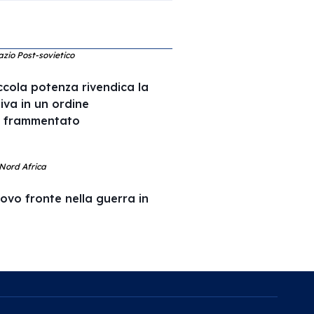
azio Post-sovietico
cola potenza rivendica la
tiva in un ordine
ù frammentato
 Nord Africa
uovo fronte nella guerra in