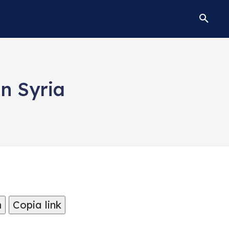
n Syria
m
Copia link