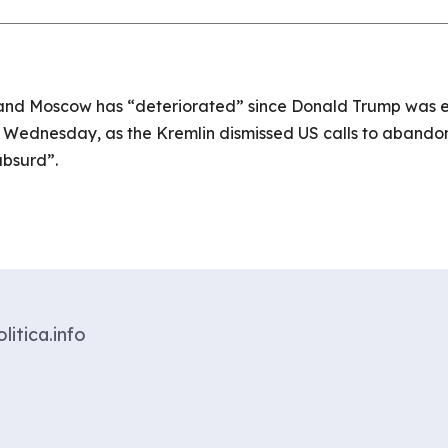
and Moscow has “deteriorated” since Donald Trump was el
n Wednesday, as the Kremlin dismissed US calls to abandon
absurd”.
litica.info