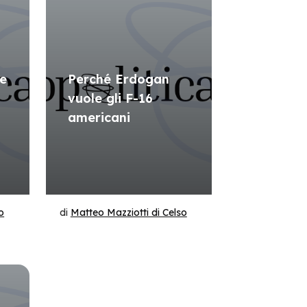
 e
Perché Erdogan
-
vuole gli F-16
americani
o
di
Matteo Mazziotti di Celso