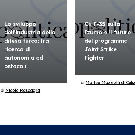
Lo sviluppo
Gli F-35 sulla
dell’industria della
Izumo e il futuro
difesa turca: fra
del programma
ricerca di
Joint Strike
autonomia ed
Fighter
ostacoli
di
Matteo Mazziotti di Cels
di
Nicolò Rascaglia