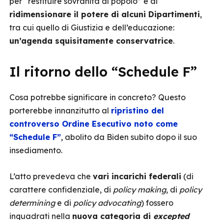
per “restituire sovranità al popolo” e di
ridimensionare il potere di alcuni Dipartimenti
,
tra cui quello di Giustizia e dell’educazione:
un’agenda squisitamente conservatrice
.
Il ritorno dello “Schedule F”
Cosa potrebbe significare in concreto? Questo
porterebbe innanzitutto al
ripristino del
controverso Ordine Esecutivo noto come
“Schedule F”
, abolito da Biden subito dopo il suo
insediamento.
L’atto prevedeva che
vari incarichi federali
(di
carattere confidenziale, di
policy making
, di
policy
determining
e di
policy advocating
) fossero
inquadrati nella
nuova categoria di
excepted