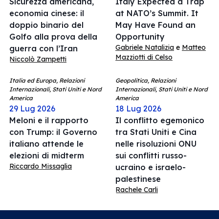
Sicurezza americana,
Italy Expected a Trap
economia cinese: il
at NATO’s Summit. It
doppio binario del
May Have Found an
Golfo alla prova della
Opportunity
Gabriele Natalizia
e
Matteo
guerra con l’Iran
Mazziotti di Celso
Niccolò Zampetti
Italia ed Europa, Relazioni
Geopolitica, Relazioni
Internazionali, Stati Uniti e Nord
Internazionali, Stati Uniti e Nord
America
America
29 Lug 2026
18 Lug 2026
Meloni e il rapporto
Il conflitto egemonico
con Trump: il Governo
tra Stati Uniti e Cina
italiano attende le
nelle risoluzioni ONU
elezioni di midterm
sui conflitti russo-
Riccardo Missaglia
ucraino e israelo-
palestinese
Rachele Carli